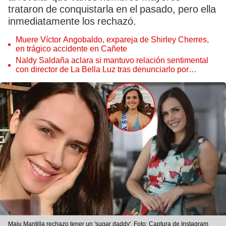
trataron de conquistarla en el pasado, pero ella
inmediatamente los rechazó.
Muere Víctor Angobaldo, expareja de Shirley Cherres,
en trágico accidente en Cañete
Naldy Saldaña aclara si mantuvo relación sentimental
con director de La Bella Luz tras denunciarlo por
tocamientos: “Me parece muy bajo”
Maju Mantilla rechazo tener un 'sugar daddy'. Foto: Captura de Instagram