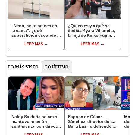
“Nena, no te peines en
¿Quién es y a qué se
la cama”: ¿qué
dedica Kyara Villanella,
superstición esconde la
la hija de Keiko Fujimori
famosa frase de los
que le dio la contra a
LEER MÁS
LEER MÁS
Enanitos Verdes?
nivel nacional?
LO MÁS VISTO
LO ÚLTIMO
Naldy Saldaña aclara si
Esposa de César
Maga
mantuvo relación
Sánchez, director de La
dese
sentimental con director
Bella Luz, lo defiende y
de La
de La Bella Luz tras
asegura que él confesó
expo
LEER MÁS
LEER MÁS