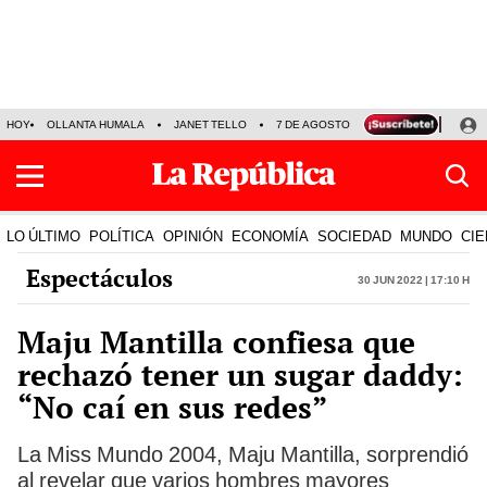
HOY
OLLANTA HUMALA
JANET TELLO
7 DE AGOSTO
TINKA RESULTADOS
LO ÚLTIMO
POLÍTICA
OPINIÓN
ECONOMÍA
SOCIEDAD
MUNDO
CIE
Espectáculos
30 Jun 2022 | 17:10 h
Maju Mantilla confiesa que
rechazó tener un sugar daddy:
“No caí en sus redes”
La Miss Mundo 2004, Maju Mantilla, sorprendió
al revelar que varios hombres mayores