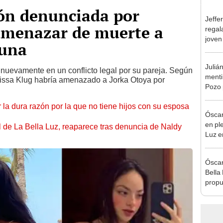
ón denunciada por
Jeffe
menazar de muerte a
regal
joven
ouna
hago 
Juliá
nuevamente en un conflicto legal por su pareja. Según
mentir
elissa Klug habría amenazado a Jorka Otoya por
Pozo 
no, n
 la dura razón por la que no tiene hijos con su esposa
Óscar
en pl
 de La Bella Luz, reaparece tras denuncia de Naldy
Luz e
denun
Óscar
Bella
propu
tras 
tocam
tipo d