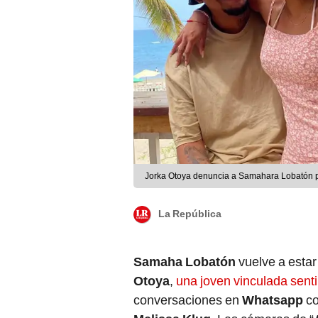
Jorka Otoya denuncia a Samahara Lobatón p
La República
Samaha Lobatón
vuelve a estar
Otoya
,
una joven vinculada sen
conversaciones en
Whatsapp
co