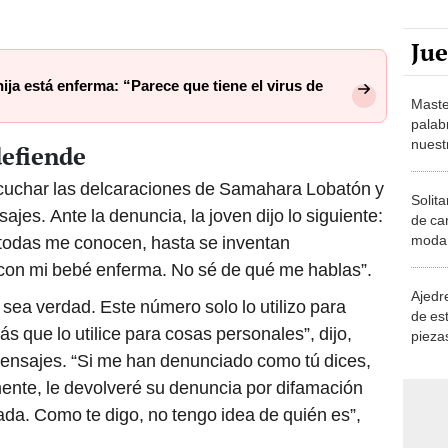
Ju
ja está enferma: “Parece que tiene el virus de
Maste
palab
nuest
efiende
cuchar las delcaraciones de Samahara Lobatón y
Solita
jes. Ante la denuncia, la joven dijo lo siguiente:
de ca
moda.
a todas me conocen, hasta se inventan
demue
con mi bebé enferma. No sé de qué me hablas”.
Ajedre
sea verdad. Este número solo lo utilizo para
de es
s que lo utilice para cosas personales”, dijo,
piezas
consi
ensajes. “Si me han denunciado como tú dices,
mente, le devolveré su denuncia por difamación
da. Como te digo, no tengo idea de quién es”,