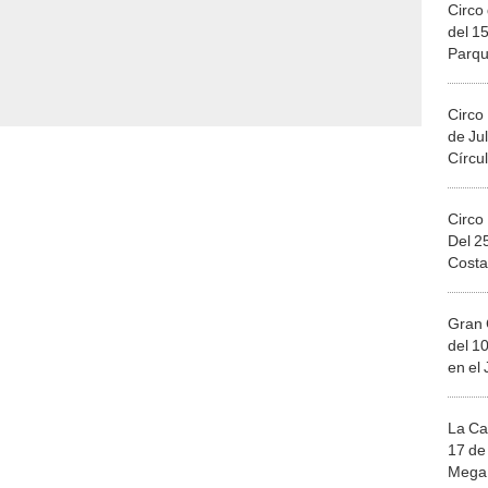
Circo 
del 15
Parqu
Migue
Circo
de Jul
Círcul
Circo
Del 2
Costa
Gran 
del 10
en el
La Ca
17 de 
Mega 