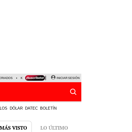
ERIADOS
KEIKO FUJIMORI
NALDY SALDAÑA
INICIAR SESIÓN
JAVIER MILEI
PARTIDOS DE
LOS
DÓLAR
DATEC
BOLETÍN
 MÁS VISTO
LO ÚLTIMO