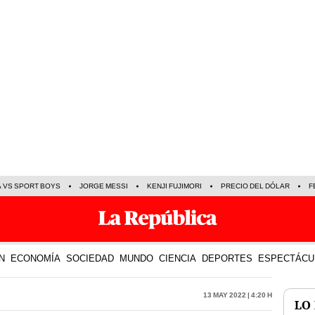
A VS SPORT BOYS
JORGE MESSI
KENJI FUJIMORI
PRECIO DEL DÓLAR
F
N
ECONOMÍA
SOCIEDAD
MUNDO
CIENCIA
DEPORTES
ESPECTÁCU
13 May 2022 | 4:20 h
LO