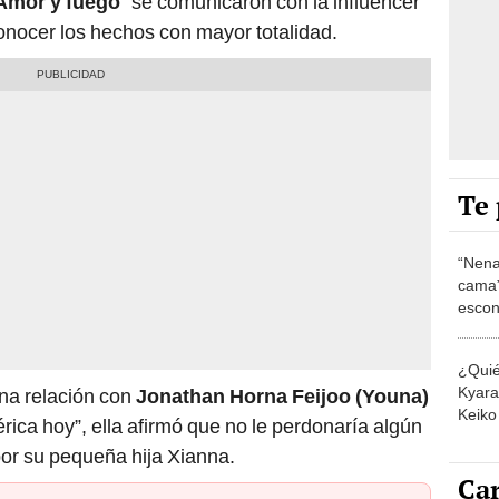
Amor y fuego
” se comunicaron con la influencer
conocer los hechos con mayor totalidad.
Te 
“Nena
cama”
escon
los E
¿Quié
Kyara 
na relación con
Jonathan Horna Feijoo (Youna)
Keiko 
rica hoy”, ella afirmó que no le perdonaría algún
contra
 por su pequeña hija Xianna.
Car