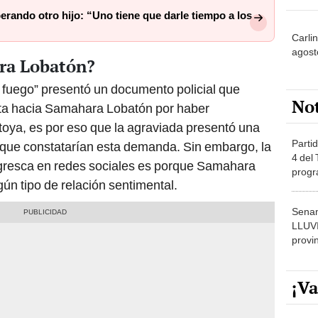
rando otro hijo: “Uno tiene que darle tiempo a los
Carli
agost
ra Lobatón?
 fuego” presentó un documento policial que
No
sta hacia Samahara Lobatón por haber
ya, es por eso que la agraviada presentó una
Partid
que constatarían esta demanda. Sin embargo, la
4 del
 gresca en redes sociales es porque Samahara
progr
ún tipo de relación sentimental.
dónde
Senam
LLUV
provi
¡Va