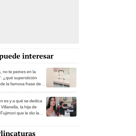
puede interesar
, no te peines en la
: ¿qué superstición
de la famosa frase de
nanitos Verdes?
n es y a qué se dedica
Villanella, la hija de
Fujimori que le dio la
 a nivel nacional?
lincaturas