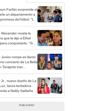
rson Farfán sorprende al
arle un departamento a
1
 promesa del fútbol: "Lo
de corazón"
n Alexander revela la
a que le dijo a Ethel
2
para conquistarla: “Si
o hubiéramos salido”
 Junior rompe en llanto
eno concierto de La Bella
3
n Tarapoto tras
cia de Naldy Saldaña
 Jr., nuevo dueño de La
 Luz, lanza tentadora
4
esta a Naldy Saldaña
denuncia por
ientos: “Va a haber otro
e ley”