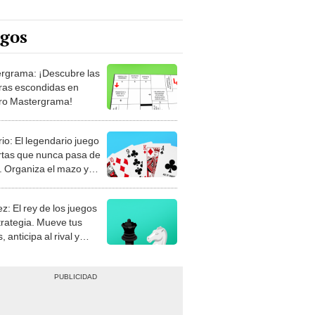
egos
rgrama: ¡Descubre las
ras escondidas en
ro Mastergrama!
rio: El legendario juego
rtas que nunca pasa de
 Organiza el mazo y
stra tu habilidad.
z: El rey de los juegos
trategia. Mueve tus
, anticipa al rival y
gue el jaque mate.