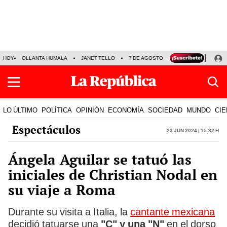
HOY
OLLANTA HUMALA
JANET TELLO
7 DE AGOSTO
TINKA RESULTADOS
LO ÚLTIMO
POLÍTICA
OPINIÓN
ECONOMÍA
SOCIEDAD
MUNDO
CIE
Espectáculos
23 Jun 2024 | 15:32 h
Ángela Aguilar se tatuó las
iniciales de Christian Nodal en
su viaje a Roma
Durante su visita a Italia, la
cantante mexicana
decidió tatuarse una
"C" y una "N"
en el dorso