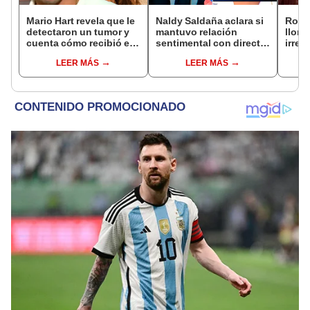
Mario Hart revela que le
Naldy Saldaña aclara si
Rosá
detectaron un tumor y
mantuvo relación
llora 
cuenta cómo recibió el
sentimental con director
irrep
diagnóstico: "Dolores
de La Bella Luz tras
comp
LEER MÁS
LEER MÁS
muy fuertes..."
denunciarlo por
mens
tocamientos: “Me
paz, 
parece muy bajo”