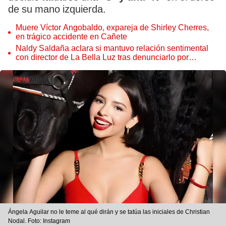
de su mano izquierda.
Muere Víctor Angobaldo, expareja de Shirley Cherres,
en trágico accidente en Cañete
Naldy Saldaña aclara si mantuvo relación sentimental
con director de La Bella Luz tras denunciarlo por
tocamientos: “Me parece muy bajo”
Ángela Aguilar no le teme al qué dirán y se tatúa las iniciales de Christian
Nodal. Foto: Instagram