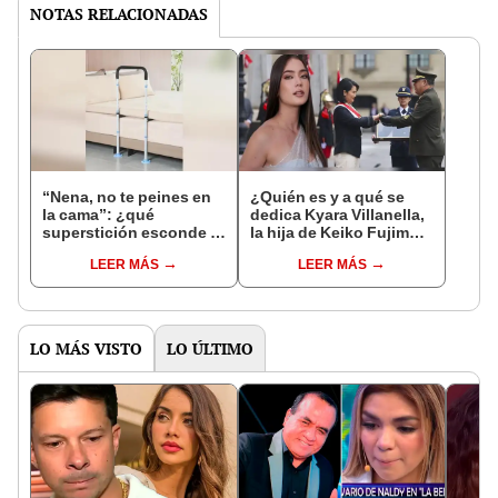
NOTAS RELACIONADAS
“Nena, no te peines en
¿Quién es y a qué se
la cama”: ¿qué
dedica Kyara Villanella,
superstición esconde la
la hija de Keiko Fujimori
famosa frase de los
que le dio la contra a
LEER MÁS
LEER MÁS
Enanitos Verdes?
nivel nacional?
LO MÁS VISTO
LO ÚLTIMO