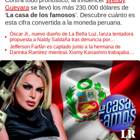
Contra todo pronóstico, la influencer
Wendy
Guevara
se llevó los más 230.000 dólares de
‘
La casa de los famosos
’. Descubre cuánto es
esta cifra convertida a la moneda peruana.
Óscar Jr., nuevo dueño de La Bella Luz, lanza tentadora
propuesta a Naldy Saldaña tras denuncia por
tocamientos
Jefferson Farfán es captado junto a la hermana de
Darinka Ramírez mientras Xiomy Kanashiro trabajaba:
“Él tiene sus…”