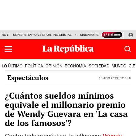
HOY
UNIVERSITARIO VS SPORTING CRISTAL
SINUANO RESULTADOS HOY
CA
LO ÚLTIMO
POLÍTICA
OPINIÓN
ECONOMÍA
SOCIEDAD
MUNDO
CIE
Espectáculos
15 Ago 2023 | 12:35 h
¿Cuántos sueldos mínimos
equivale el millonario premio
de Wendy Guevara en 'La casa
de los famosos'?