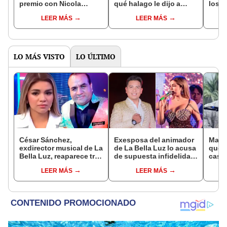
premio con Nicola
qué halago le dijo a
los f
Porcella tras fin de 'La
Nicola Porcella?
Porce
LEER MÁS
LEER MÁS
casa de los famosos'?
segu
LO MÁS VISTO
LO ÚLTIMO
César Sánchez,
Exesposa del animador
Mario
exdirector musical de La
de La Bella Luz lo acusa
qué n
Bella Luz, reaparece tras
de supuesta infidelidad
casa
denuncia de Naldy
con Naldy Saldaña y
Rivad
LEER MÁS
LEER MÁS
Saldaña con polémico
expone chats
anula
pedido: "Pido respetar
matri
la presunción de
se di
inocencia"