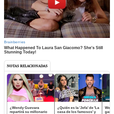
NOTAS RELACIONADAS
¿Wendy Guevara
¿Quién es la 'Jefa' de 'La
Wend
repartirá su millonario
casa de los famosos' y
ganad