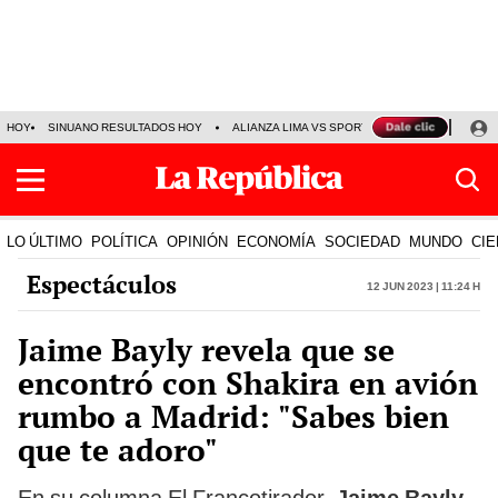
HOY
SINUANO RESULTADOS HOY
ALIANZA LIMA VS SPORT BOYS
JORGE MES
LO ÚLTIMO
POLÍTICA
OPINIÓN
ECONOMÍA
SOCIEDAD
MUNDO
CIE
Espectáculos
12 Jun 2023 | 11:24 h
Jaime Bayly revela que se
encontró con Shakira en avión
rumbo a Madrid: "Sabes bien
que te adoro"