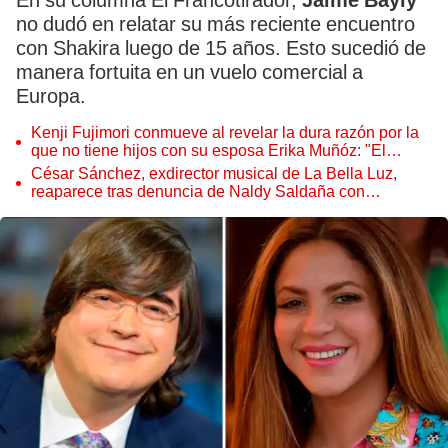
En su columna El Francotirador,
Jaime Bayly
no dudó en relatar su más reciente encuentro
con Shakira luego de 15 años. Esto sucedió de
manera fortuita en un vuelo comercial a
Europa.
Kenji Fujimori conmueve al revelar la dura razón por la
que no tiene hijos con su esposa Erika Muñóz: "El
proceso judicial"
César Sánchez, exdirector musical de La Bella Luz,
reaparece tras denuncia de Naldy Saldaña con
polémico pedido