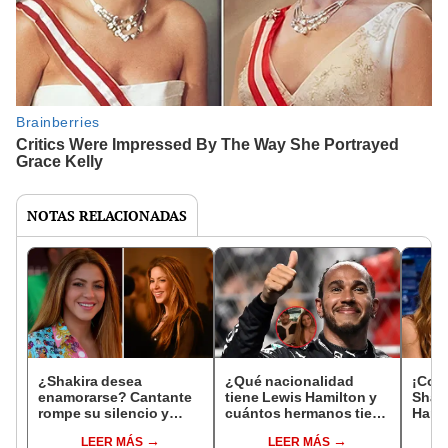
NOTAS RELACIONADAS
¿Shakira desea
¿Qué nacionalidad
¡Con
enamorarse? Cantante
tiene Lewis Hamilton y
Shaki
rompe su silencio y
cuántos hermanos tiene
Hami
revela quién es el motor
el piloto de Fórmula 1?
salie
LEER MÁS
LEER MÁS
de su vida
revis