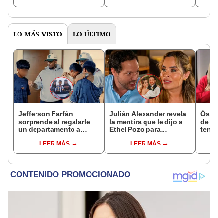
LO MÁS VISTO
LO ÚLTIMO
Jefferson Farfán
Julián Alexander revela
Óscar
sorprende al regalarle
la mentira que le dijo a
de La
un departamento a
Ethel Pozo para
tenta
joven promesa del
conquistarla: “Si no, no
Naldy
LEER MÁS
LEER MÁS
fútbol: "Lo hago de
hubiéramos salido”
denu
corazón"
tocam
haber