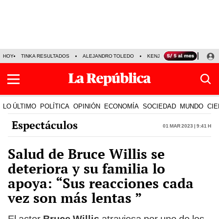
HOY
TINKA RESULTADOS
ALEJANDRO TOLEDO
KENJI FUJIMORI
PRECIO
LO ÚLTIMO
POLÍTICA
OPINIÓN
ECONOMÍA
SOCIEDAD
MUNDO
CIE
Espectáculos
01 Mar 2023 | 9:41 h
Salud de Bruce Willis se
deteriora y su familia lo
apoya: “Sus reacciones cada
vez son más lentas ”