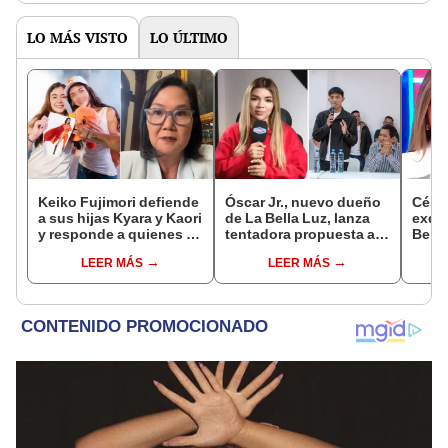
LO MÁS VISTO
LO ÚLTIMO
Keiko Fujimori defiende
Óscar Jr., nuevo dueño
Césa
a sus hijas Kyara y Kaori
de La Bella Luz, lanza
exdir
y responde a quienes la
tentadora propuesta a
Bella
llaman ‘suegra’ en vivo:
Naldy Saldaña tras
denu
LEER MÁS
LEER MÁS
“No pueden decirme”
denuncia por
Sald
tocamientos: “Va a
pedid
haber otro tipo de ley”
la pr
inoc