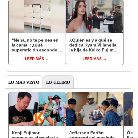
“Nena, no te peines en
¿Quién es y a qué se
la cama”: ¿qué
dedica Kyara Villanella,
superstición esconde la
la hija de Keiko Fujimori
famosa frase de los
que le dio la contra a
LEER MÁS
LEER MÁS
Enanitos Verdes?
nivel nacional?
LO MÁS VISTO
LO ÚLTIMO
Kenji Fujimori
Jefferson Farfán
Ósca
conmueve al revelar la
sorprende al regalarle
llant