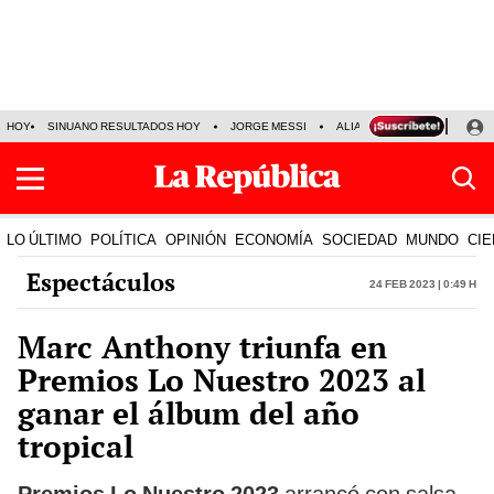
HOY
SINUANO RESULTADOS HOY
JORGE MESSI
ALIANZA LIMA VS SPORT BO
LO ÚLTIMO
POLÍTICA
OPINIÓN
ECONOMÍA
SOCIEDAD
MUNDO
CIE
Espectáculos
24 Feb 2023 | 0:49 h
Marc Anthony triunfa en
Premios Lo Nuestro 2023 al
ganar el álbum del año
tropical