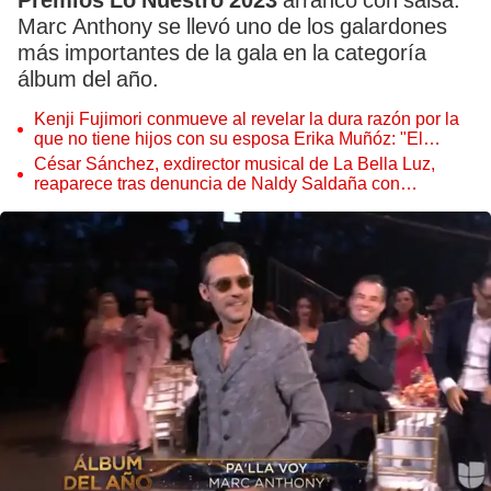
Premios Lo Nuestro 2023
arrancó con salsa.
Marc Anthony se llevó uno de los galardones
más importantes de la gala en la categoría
álbum del año.
Kenji Fujimori conmueve al revelar la dura razón por la
que no tiene hijos con su esposa Erika Muñóz: "El
proceso judicial"
César Sánchez, exdirector musical de La Bella Luz,
reaparece tras denuncia de Naldy Saldaña con
polémico pedido