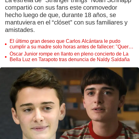
La estrella de “Stranger things” Noah Schnapp
compartió con sus fans este conmovedor
hecho luego de que, durante 18 años, se
mantuviera en el “clóset” con sus familiares y
amistades.
El último gran deseo que Carlos Alcántara le pudo
cumplir a su madre solo horas antes de fallecer: "Quería
darle esta sorpresa"
Óscar Junior rompe en llanto en pleno concierto de La
Bella Luz en Tarapoto tras denuncia de Naldy Saldaña