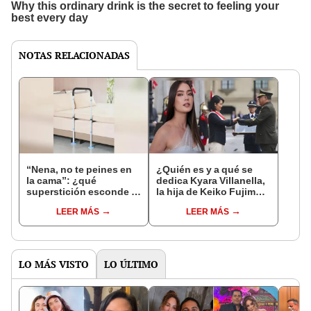
NOTAS RELACIONADAS
“Nena, no te peines en
¿Quién es y a qué se
la cama”: ¿qué
dedica Kyara Villanella,
superstición esconde la
la hija de Keiko Fujimori
famosa frase de los
que le dio la contra a
LEER MÁS
LEER MÁS
Enanitos Verdes?
nivel nacional?
LO MÁS VISTO
LO ÚLTIMO