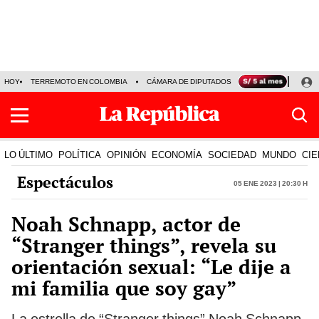
HOY
TERREMOTO EN COLOMBIA
CÁMARA DE DIPUTADOS
PRECIO DEL DÓLA
LO ÚLTIMO
POLÍTICA
OPINIÓN
ECONOMÍA
SOCIEDAD
MUNDO
CIE
Espectáculos
05 Ene 2023 | 20:30 h
Noah Schnapp, actor de
“Stranger things”, revela su
orientación sexual: “Le dije a
mi familia que soy gay”