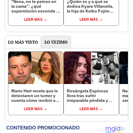
“Nena, no te peines en
¿Quién es y a qué se
la cama”: ¿qué
dedica Kyara Villanella,
superstición esconde la
la hija de Keiko Fujimori
famosa frase de los
que le dio la contra a
LEER MÁS
LEER MÁS
Enanitos Verdes?
nivel nacional?
LO MÁS VISTO
LO ÚLTIMO
Mario Hart revela que le
Rosángela Espinoza
Naldy
detectaron un tumor y
llora tras sufrir
mant
cuenta cómo recibió el
irreparable pérdida y
senti
diagnóstico: "Dolores
comparte desgarrador
de La
LEER MÁS
LEER MÁS
muy fuertes..."
mensaje: "Descansa en
denun
paz, mi bebé"
toca
pare