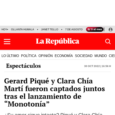
HOY
OLLANTA HUMALA
JANET TELLO
7 DE AGOSTO
TINKA RESULTADOS
LO ÚLTIMO
POLÍTICA
OPINIÓN
ECONOMÍA
SOCIEDAD
MUNDO
CIE
Espectáculos
30 Oct 2022 | 16:56 h
Gerard Piqué y Clara Chía
Martí fueron captados juntos
tras el lanzamiento de
“Monotonía”