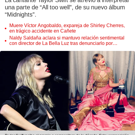
La cantante Taylor Swift se atrevió a interpretar
una parte de “All too well”, de su nuevo álbum
“Midnights”.
Muere Víctor Angobaldo, expareja de Shirley Cherres,
en trágico accidente en Cañete
Naldy Saldaña aclara si mantuvo relación sentimental
con director de La Bella Luz tras denunciarlo por
tocamientos: “Me parece muy bajo”