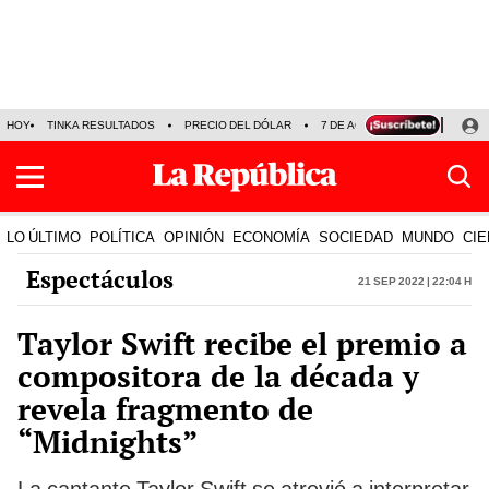
HOY
TINKA RESULTADOS
PRECIO DEL DÓLAR
7 DE AGOSTO
OLLANTA H
LO ÚLTIMO
POLÍTICA
OPINIÓN
ECONOMÍA
SOCIEDAD
MUNDO
CIE
Espectáculos
21 Sep 2022 | 22:04 h
Taylor Swift recibe el premio a
compositora de la década y
revela fragmento de
“Midnights”