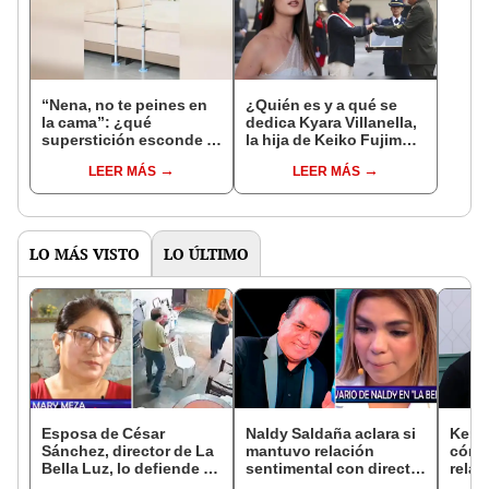
“Nena, no te peines en
¿Quién es y a qué se
la cama”: ¿qué
dedica Kyara Villanella,
superstición esconde la
la hija de Keiko Fujimori
famosa frase de los
que le dio la contra a
LEER MÁS
LEER MÁS
Enanitos Verdes?
nivel nacional?
LO MÁS VISTO
LO ÚLTIMO
Esposa de César
Naldy Saldaña aclara si
Kenji
Sánchez, director de La
mantuvo relación
cómo 
Bella Luz, lo defiende y
sentimental con director
relac
asegura que él confesó
de La Bella Luz tras
Fujim