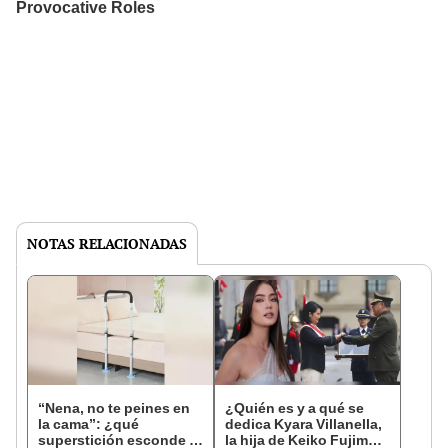
NOTAS RELACIONADAS
“Nena, no te peines en
¿Quién es y a qué se
la cama”: ¿qué
dedica Kyara Villanella,
superstición esconde la
la hija de Keiko Fujimori