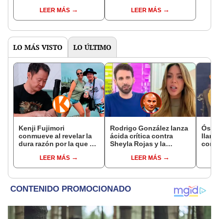
famosa frase de los
que le dio la contra a
LEER MÁS
LEER MÁS
Enanitos Verdes?
nivel nacional?
LO MÁS VISTO
LO ÚLTIMO
Kenji Fujimori
Rodrigo González lanza
Ósca
conmueve al revelar la
ácida crítica contra
llant
dura razón por la que no
Sheyla Rojas y la
conci
tiene hijos con su
cuestiona por su
Luz e
LEER MÁS
LEER MÁS
esposa Erika Muñóz: "El
relación con su hijo: "Te
denu
proceso judicial"
has dedicado a buscar
Sald
marido millonario"