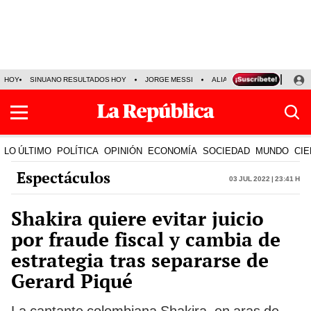
HOY
SINUANO RESULTADOS HOY
JORGE MESSI
ALIANZA LIMA VS SPORT BO
LO ÚLTIMO
POLÍTICA
OPINIÓN
ECONOMÍA
SOCIEDAD
MUNDO
CIE
Espectáculos
03 Jul 2022 | 23:41 h
Shakira quiere evitar juicio
por fraude fiscal y cambia de
estrategia tras separarse de
Gerard Piqué