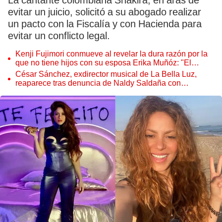
La cantante colombiana Shakira, en aras de
evitar un juicio, solicitó a su abogado realizar
un pacto con la Fiscalía y con Hacienda para
evitar un conflicto legal.
Kenji Fujimori conmueve al revelar la dura razón por la
que no tiene hijos con su esposa Erika Muñóz: "El
proceso judicial"
César Sánchez, exdirector musical de La Bella Luz,
reaparece tras denuncia de Naldy Saldaña con
polémico pedido