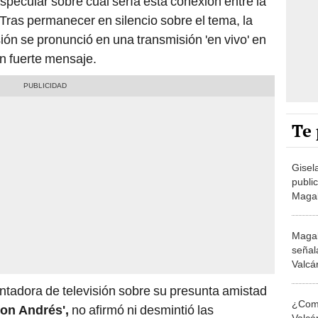
pecular sobre cuál sería esta conexión entre la
 Tras permanecer en silencio sobre el tema, la
ón se pronunció en una transmisión 'en vivo' en
n fuerte mensaje.
Te 
Gisela
publi
Magal
con A
herid
Magal
señal
Valcá
“Ha s
ntadora de televisión sobre su presunta amistad
¿Comp
on Andrés',
no afirmó ni desmintió las
Valcá