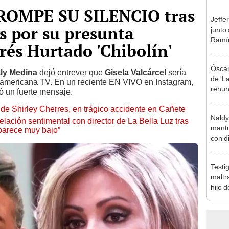
l ROMPE SU SILENCIO tras
Jeffe
s por su presunta
junto
Ramír
és Hurtado 'Chibolín'
Kanas
sus…
Óscar
ly Medina
dejó entrever que
Gisela Valcárcel
sería
de 'La
americana TV. En un reciente EN VIVO en Instagram,
renun
dó un fuerte mensaje.
orque
de Shirley Cherres, en trágico accidente en Cañete
Sald
Naldy
lación sentimental con director de La Bella Luz tras
mantu
parece muy bajo”
con d
tras 
tocam
Testi
bajo”
maltr
hijo 
Luz: 