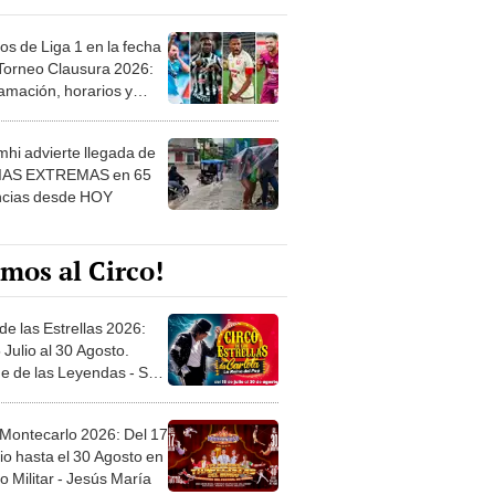
os de Liga 1 en la fecha
 Torneo Clausura 2026:
amación, horarios y
 ver
hi advierte llegada de
IAS EXTREMAS en 65
ncias desde HOY
mos al Circo!
de las Estrellas 2026:
 Julio al 30 Agosto.
e de las Leyendas - San
l
 Montecarlo 2026: Del 17
io hasta el 30 Agosto en
o Militar - Jesús María