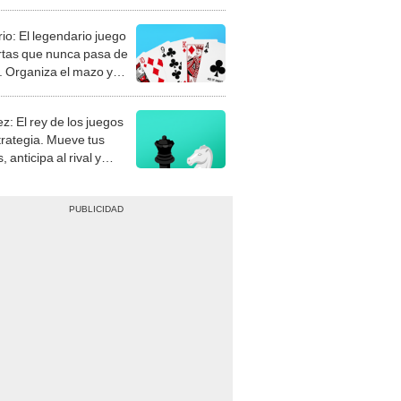
rio: El legendario juego
rtas que nunca pasa de
 Organiza el mazo y
stra tu habilidad.
z: El rey de los juegos
trategia. Mueve tus
, anticipa al rival y
gue el jaque mate.