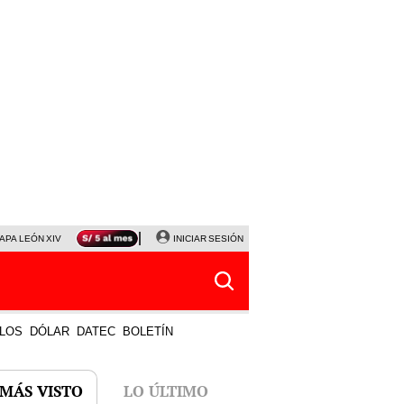
APA LEÓN XIV
NALDY SALDAÑA
INICIAR SESIÓN
LA BELLA LUZ
MAGALY MEDINA
HORÓS
LOS
DÓLAR
DATEC
BOLETÍN
 MÁS VISTO
LO ÚLTIMO