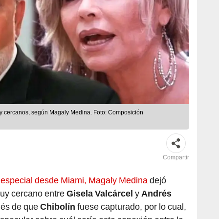
uy cercanos, según Magaly Medina. Foto: Composición
Compartir
 especial desde Miami, Magaly Medina
dejó
muy cercano entre
Gisela Valcárcel
y
Andrés
ués de que
Chibolín
fuese capturado, por lo cual,