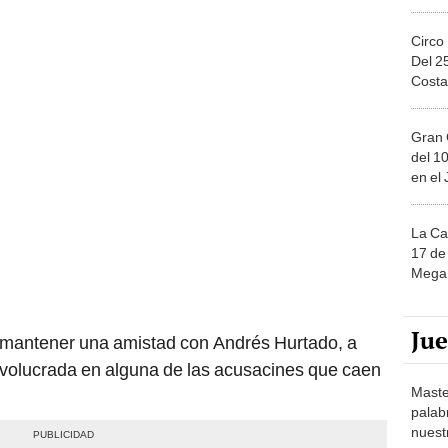
Circo
Del 2
Costa
Gran 
del 10
en el
La Ca
17 de 
Mega 
Ju
r mantener una amistad con Andrés Hurtado, a
involucrada en alguna de las acusacines que caen
Maste
palab
nuest