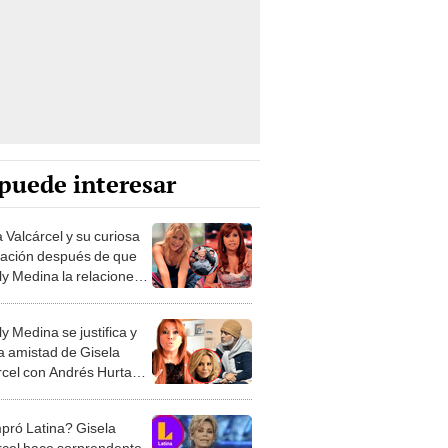
puede interesar
 Valcárcel y su curiosa
cación después de que
y Medina la relacione
ndrés Hurtado: “Sin
as”
y Medina se justifica y
a amistad de Gisela
rcel con Andrés Hurtado:
ido uña y mugre"
ró Latina? Gisela
rcel hace sorprendente