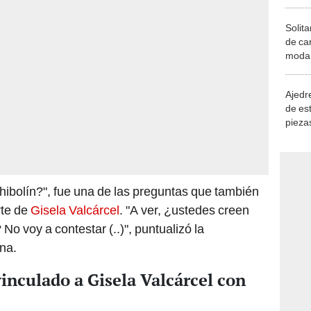
Solita
de ca
moda.
demue
Ajedre
de es
piezas
consi
hibolín?", fue una de las preguntas que también
rte de
Gisela Valcárcel
. "A ver, ¿ustedes creen
No voy a contestar (..)", puntualizó la
na.
nculado a Gisela Valcárcel con