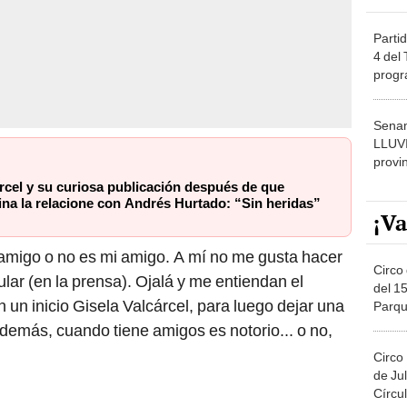
Partid
4 del
progr
dónde
Senam
LLUV
provi
rcel y su curiosa publicación después de que
na la relacione con Andrés Hurtado: “Sin heridas”
¡Va
 amigo o no es mi amigo. A mí no me gusta hacer
Circo 
lar (en la prensa). Ojalá y me entiendan el
del 15
 un inicio Gisela Valcárcel, para luego dejar una
Parqu
Migue
Además, cuando tiene amigos es notorio... o no,
Circo
de Jul
Círcul