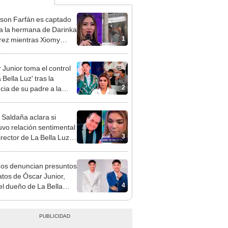
rson Farfán es captado
 a la hermana de Darinka
1
ez mientras Xiomy
hiro trabajaba: “Él tiene
”
 Junior toma el control
 Bella Luz' tras la
2
cia de su padre a la
sta por caso Naldy
aña
 Saldaña aclara si
vo relación sentimental
3
irector de La Bella Luz
denunciarlo por
ientos: “Me parece muy
gos denuncian presuntos
atos de Óscar Junior,
4
del dueño de La Bella
"Humilla a los demás"