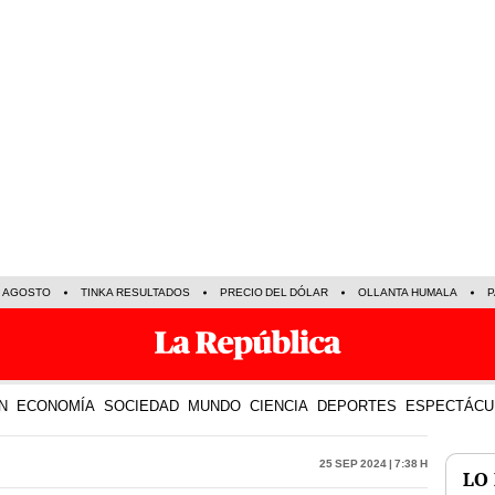
E AGOSTO
TINKA RESULTADOS
PRECIO DEL DÓLAR
OLLANTA HUMALA
P
N
ECONOMÍA
SOCIEDAD
MUNDO
CIENCIA
DEPORTES
ESPECTÁCU
25 Sep 2024 | 7:38 h
LO