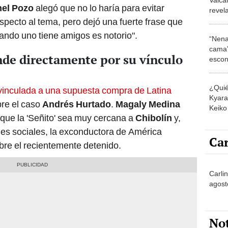
hel Pozo
alegó que no lo haría para evitar
revela
Améri
specto al tema, pero dejó una fuerte frase que
cero"
ando uno tiene amigos es notorio".
“Nena
cama”
nde directamente por su vínculo
escon
los E
¿Quié
 vinculada a una supuesta compra de Latina
Kyara 
bre el caso
Andrés Hurtado
.
Magaly Medina
Keiko 
 que la 'Señito' sea muy cercana a
Chibolín
y,
contra
des sociales, la exconductora de América
Car
bre el recientemente detenido.
Carli
agost
No