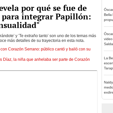
evela por qué se fue de
Óscar
para integrar Papillón:
Bella
propu
nsualidad"
tras 
tocam
Óscar
tipo d
ándote' y 'Te extraño tanto' son uno de los temas más
video
oce más detalles de su trayectoria en esta nota.
Salda
l con Corazón Serrano: público cantó y bailó con su
fuert
determ
La Be
s Díaz, la niña que anhelaba ser parte de Corazón
escen
Tarap
de Ós
Naldy
medid
exdir
tras 
relac
grave