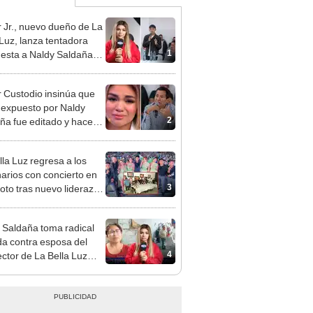
 Jr., nuevo dueño de La
 Luz, lanza tentadora
1
esta a Naldy Saldaña
denuncia por
ientos: “Va a haber otro
 Custodio insinúa que
e ley”
 expuesto por Naldy
2
ña fue editado y hace
e advertencia: “Lo
inara la justicia”
lla Luz regresa a los
arios con concierto en
3
oto tras nuevo liderazgo
car Junior
 Saldaña toma radical
a contra esposa del
4
ector de La Bella Luz
acusarla de tener
ión con él: “Es bastante
”