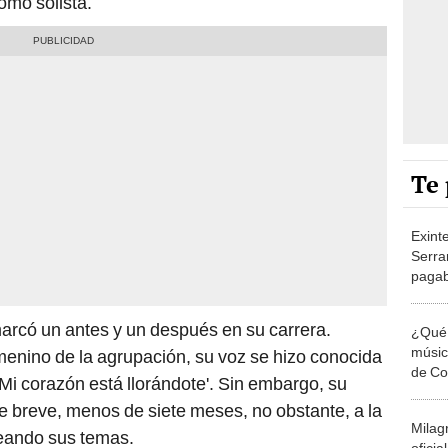
mo solista​
​.
Te 
Exint
Serra
pagab
show:
rcó un antes y un después en su carrera.
¿Qué 
músic
emenino de la agrupación, su voz se hizo conocida
de Co
i corazón está llorándote'. Sin embargo, su
qué n
e breve, menos de siete meses, no obstante, a la
Milag
eando sus temas.
ofici