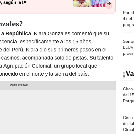
según la IA
Partid
4 del
nzales?
progr
dónde
a República
, Kiara Gonzales comentó que su
scencia, específicamente a los 15 años.
Senam
LLUV
te del Perú, Kiara dio sus primeros pasos en el
provi
casinos, acompañada solo de pistas. Su talento
 la Agrupación Colonial, un grupo local que
¡Va
nocido en el norte y la sierra del país.
Circo 
del 15
Parqu
Migue
Circo
de Jul
Círcul