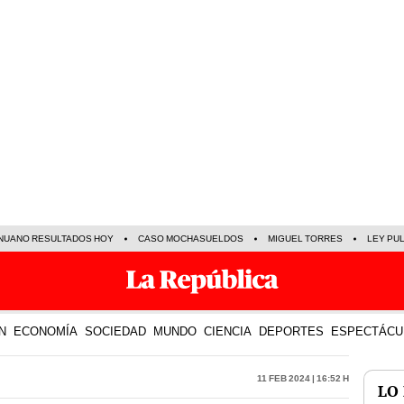
NUANO RESULTADOS HOY
CASO MOCHASUELDOS
MIGUEL TORRES
LEY PU
N
ECONOMÍA
SOCIEDAD
MUNDO
CIENCIA
DEPORTES
ESPECTÁCU
11 Feb 2024 | 16:52 h
LO