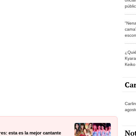
públic
prese
“Nena
cama”
escon
los E
¿Quié
Kyara 
Keiko 
contra
Car
Carli
agost
No
es: esta es la mejor cantante