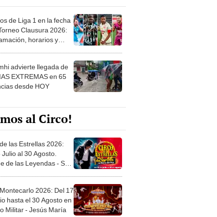
os de Liga 1 en la fecha
 Torneo Clausura 2026:
amación, horarios y
 ver
hi advierte llegada de
IAS EXTREMAS en 65
ncias desde HOY
mos al Circo!
de las Estrellas 2026:
 Julio al 30 Agosto.
e de las Leyendas - San
l
 Montecarlo 2026: Del 17
io hasta el 30 Agosto en
o Militar - Jesús María