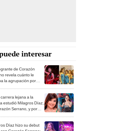
puede interesar
egrante de Corazón
no revela cuánto le
a la agrupación por
 menos de S/200
carrera lejana a la
a estudió Milagros Díaz,
razón Serrano, y por
o la terminó?
ros Díaz hizo su debut
al con Corazón Serrano: