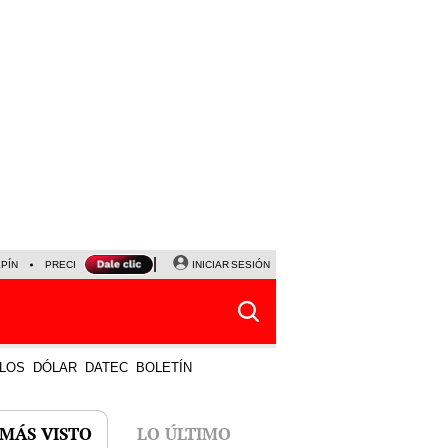
LPÍN
PRECIO DEL DÓLAR
CORTE DE LUZ
INICIAR SESIÓN
VIERNES 7 DE AGOSTO
ALBER
LOS
DÓLAR
DATEC
BOLETÍN
 MÁS VISTO
LO ÚLTIMO