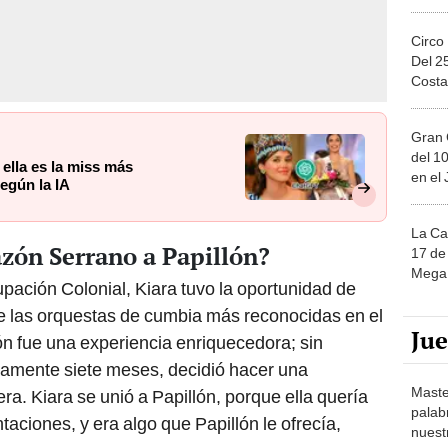
Circo
Del 2
Costa
Gran 
del 10
 ella es la miss más
en el
según la IA
La Ca
azón Serrano a Papillón?
17 de 
Mega 
ación Colonial, Kiara tuvo la oportunidad de
e las orquestas de cumbia más reconocidas en el
Ju
n fue una experiencia enriquecedora; sin
mente siete meses, decidió hacer una
Maste
rera. Kiara se unió a Papillón, porque ella quería
palab
taciones, y era algo que Papillón le ofrecía,
nuest