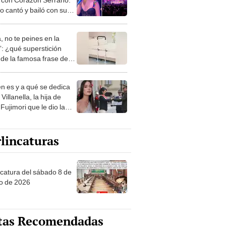
o cantó y bailó con su
ntación
, no te peines en la
: ¿qué superstición
de la famosa frase de
nanitos Verdes?
n es y a qué se dedica
Villanella, la hija de
Fujimori que le dio la
 a nivel nacional?
lincaturas
ncatura del sábado 8 de
o de 2026
tas Recomendadas