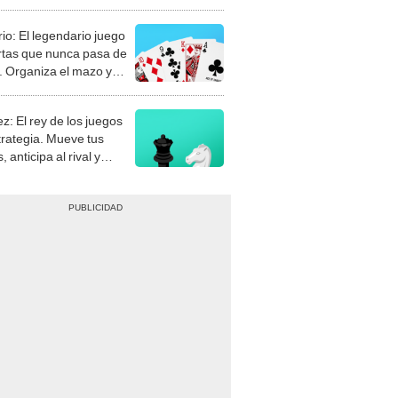
rio: El legendario juego
rtas que nunca pasa de
 Organiza el mazo y
stra tu habilidad.
z: El rey de los juegos
trategia. Mueve tus
, anticipa al rival y
gue el jaque mate.