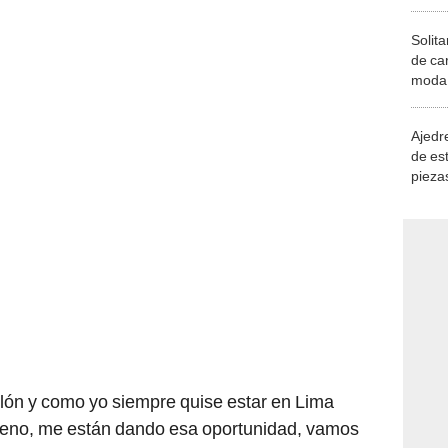
Solita
de ca
moda.
demue
Ajedre
de es
piezas
consi
ilón y como yo siempre quise estar en Lima
 bueno, me están dando esa oportunidad, vamos