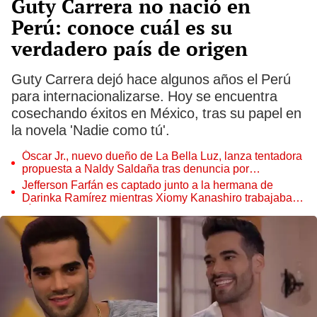
Guty Carrera no nació en
Perú: conoce cuál es su
verdadero país de origen
Guty Carrera dejó hace algunos años el Perú
para internacionalizarse. Hoy se encuentra
cosechando éxitos en México, tras su papel en
la novela 'Nadie como tú'.
Óscar Jr., nuevo dueño de La Bella Luz, lanza tentadora
propuesta a Naldy Saldaña tras denuncia por
tocamientos
Jefferson Farfán es captado junto a la hermana de
Darinka Ramírez mientras Xiomy Kanashiro trabajaba:
“Él tiene sus…”