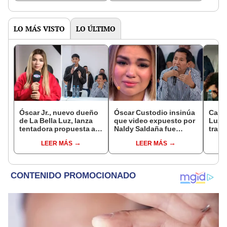
LO MÁS VISTO
LO ÚLTIMO
Óscar Jr., nuevo dueño
Óscar Custodio insinúa
Canta
de La Bella Luz, lanza
que video expuesto por
Luz r
tentadora propuesta a
Naldy Saldaña fue
tras 
Naldy Saldaña tras
editado y hace fuerte
por 
LEER MÁS
LEER MÁS
denuncia por
advertencia: “Lo
Salda
tocamientos: “Va a
determinara la justicia”
favor
haber otro tipo de ley”