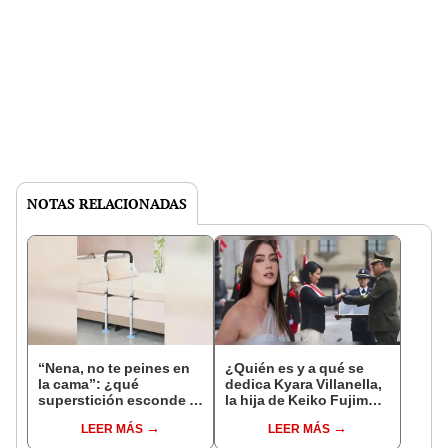
NOTAS RELACIONADAS
“Nena, no te peines en
¿Quién es y a qué se
la cama”: ¿qué
dedica Kyara Villanella,
superstición esconde la
la hija de Keiko Fujimori
famosa frase de los
que le dio la contra a
LEER MÁS
LEER MÁS
Enanitos Verdes?
nivel nacional?