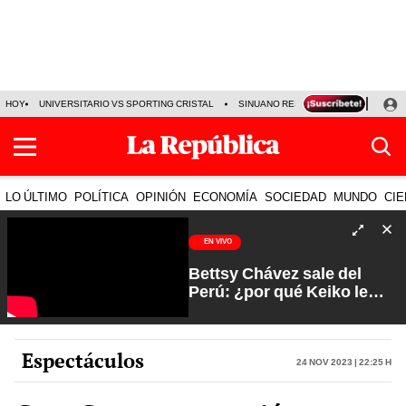
HOY
UNIVERSITARIO VS SPORTING CRISTAL
SINUANO RESULTADOS HOY
CA
LO ÚLTIMO
POLÍTICA
OPINIÓN
ECONOMÍA
SOCIEDAD
MUNDO
CIE
EN VIVO
Bettsy Chávez sale del
Perú: ¿por qué Keiko le
otorgó el salvoconducto? |
Fuerte y Claro con Manuela
Camacho
Espectáculos
24 Nov 2023 | 22:25 h