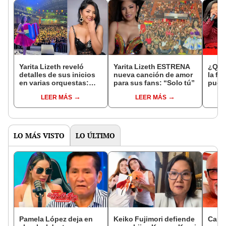
Yarita Lizeth reveló
Yarita Lizeth ESTRENA
¿Quié
detalles de sus inicios
nueva canción de amor
la fo
en varias orquestas:
para sus fans: “Solo tú”
pudo 
"Me daban 10 soles"
pero 
LEER MÁS
LEER MÁS
Argen
LO MÁS VISTO
LO ÚLTIMO
Pamela López deja en
Keiko Fujimori defiende
Carlo