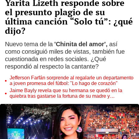
Yarita Lizeth responde sobre
el presunto plagio de su
última canción “Solo tú”: ¿qué
dijo?
Nuevo tema de la
'Chinita del amor',
así
como consiguió miles de vistas, también fue
cuestionada en redes sociales. ¿Qué
respondió al respecto la cantante?
Jefferson Farfán sorprende al regalarle un departamento
a joven promesa del fútbol: "Lo hago de corazón"
Jaime Bayly revela que su hermana se quedó en la
quiebra tras gastarse la fortuna de su madre y
denunciarla: "Pedía más"