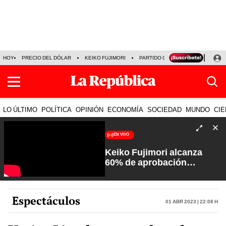
HOY
PRECIO DEL DÓLAR
KEIKO FUJIMORI
PARTIDO OBRAS
ARMONÍA 10
LO ÚLTIMO
POLÍTICA
OPINIÓN
ECONOMÍA
SOCIEDAD
MUNDO
CIE
EN VIVO
Keiko Fujimori alcanza
60% de aprobación
ciudadana | Sin Guion con
Rosa María Palacios
Espectáculos
01 Abr 2023 | 22:08 h