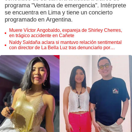
programa "Ventana de emergencia". Intérprete
se encuentra en Lima y tiene un concierto
programado en Argentina.
Muere Víctor Angobaldo, expareja de Shirley Cherres,
en trágico accidente en Cañete
Naldy Saldaña aclara si mantuvo relación sentimental
con director de La Bella Luz tras denunciarlo por
tocamientos: “Me parece muy bajo”