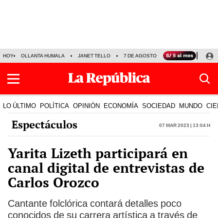
HOY
OLLANTA HUMALA
JANET TELLO
7 DE AGOSTO
TINKA RESULTADOS
LO ÚLTIMO
POLÍTICA
OPINIÓN
ECONOMÍA
SOCIEDAD
MUNDO
CIE
Espectáculos
07 Mar 2023 | 13:04 h
Yarita Lizeth participará en
canal digital de entrevistas de
Carlos Orozco
Cantante folclórica contará detalles poco
conocidos de su carrera artística a través de