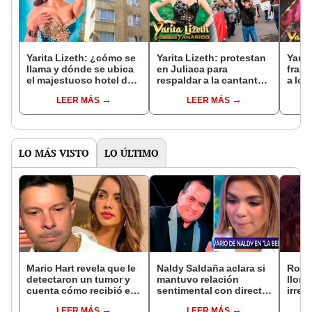
Yarita Lizeth: ¿cómo se
Yarita Lizeth: protestan
Yarit
llama y dónde se ubica
en Juliaca para
frase
el majestuoso hotel de 9
respaldar a la cantante
a log
pisos de la cantante?
ante presunta
signi
LEER MÁS
LEER MÁS
investigación fiscal
LO MÁS VISTO
LO ÚLTIMO
Mario Hart revela que le
Naldy Saldaña aclara si
Rosá
detectaron un tumor y
mantuvo relación
llora 
cuenta cómo recibió el
sentimental con director
irrep
diagnóstico: "Dolores
de La Bella Luz tras
comp
LEER MÁS
LEER MÁS