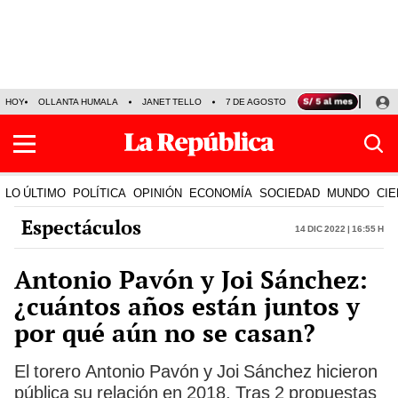
HOY
OLLANTA HUMALA
JANET TELLO
7 DE AGOSTO
TINKA RESULTADOS
LO ÚLTIMO
POLÍTICA
OPINIÓN
ECONOMÍA
SOCIEDAD
MUNDO
CIE
Espectáculos
14 Dic 2022 | 16:55 h
Antonio Pavón y Joi Sánchez:
¿cuántos años están juntos y
por qué aún no se casan?
El torero Antonio Pavón y Joi Sánchez hicieron
pública su relación en 2018. Tras 2 propuestas