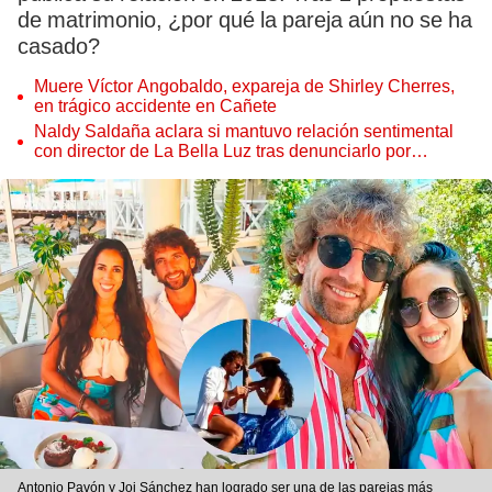
de matrimonio, ¿por qué la pareja aún no se ha
casado?
Muere Víctor Angobaldo, expareja de Shirley Cherres,
en trágico accidente en Cañete
Naldy Saldaña aclara si mantuvo relación sentimental
con director de La Bella Luz tras denunciarlo por
tocamientos: “Me parece muy bajo”
Antonio Pavón y Joi Sánchez han logrado ser una de las parejas más