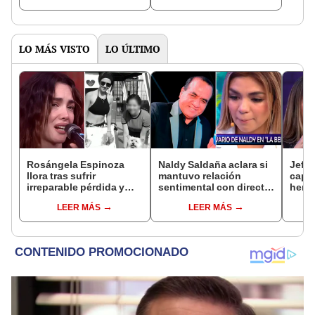
LO MÁS VISTO
LO ÚLTIMO
Rosángela Espinoza
Naldy Saldaña aclara si
Jeffe
llora tras sufrir
mantuvo relación
capta
irreparable pérdida y
sentimental con director
herm
comparte desgarrador
de La Bella Luz tras
Ramí
LEER MÁS
LEER MÁS
mensaje: "Descansa en
denunciarlo por
Kanas
paz, mi bebé"
tocamientos: “Me
tien
parece muy bajo”