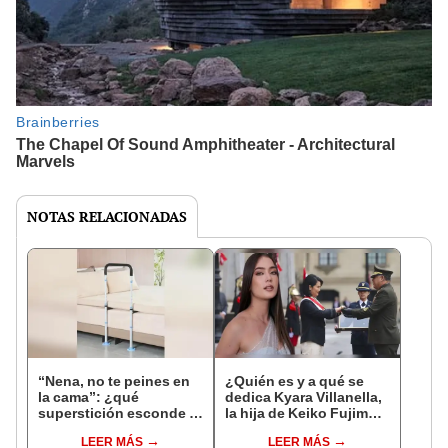
NOTAS RELACIONADAS
“Nena, no te peines en
¿Quién es y a qué se
la cama”: ¿qué
dedica Kyara Villanella,
superstición esconde la
la hija de Keiko Fujimori
famosa frase de los
que le dio la contra a
LEER MÁS
LEER MÁS
Enanitos Verdes?
nivel nacional?