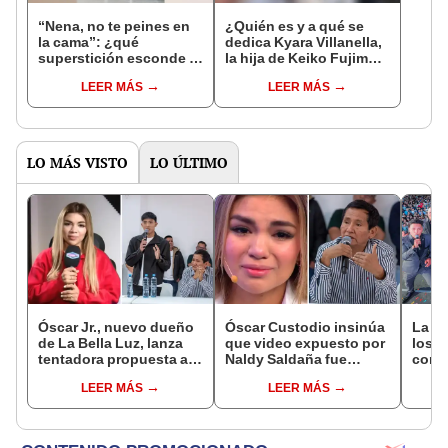
“Nena, no te peines en
¿Quién es y a qué se
la cama”: ¿qué
dedica Kyara Villanella,
superstición esconde la
la hija de Keiko Fujimori
famosa frase de los
que le dio la contra a
LEER MÁS
LEER MÁS
Enanitos Verdes?
nivel nacional?
LO MÁS VISTO
LO ÚLTIMO
Óscar Jr., nuevo dueño
Óscar Custodio insinúa
La Be
de La Bella Luz, lanza
que video expuesto por
los e
tentadora propuesta a
Naldy Saldaña fue
conci
Naldy Saldaña tras
editado y hace fuerte
tras 
LEER MÁS
LEER MÁS
denuncia por
advertencia: “Lo
Ósca
tocamientos: “Va a
determinara la justicia”
haber otro tipo de ley”