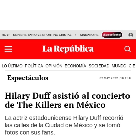
HOY
UNIVERSITARIO VS SPORTING CRISTAL
SINUANO RESULTADOS HOY
CA
LO ÚLTIMO
POLÍTICA
OPINIÓN
ECONOMÍA
SOCIEDAD
MUNDO
CIE
Espectáculos
02 May 2022 | 16:15 h
Hilary Duff asistió al concierto
de The Killers en México
La actriz estadounidense Hilary Duff recorrió
las calles de la Ciudad de México y se tomó
fotos con sus fans.