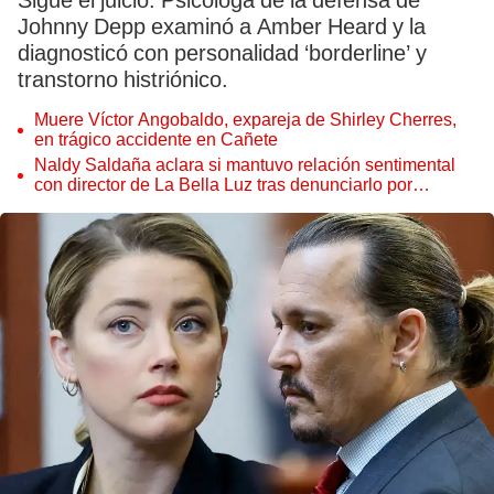
Sigue el juicio. Psicóloga de la defensa de
Johnny Depp examinó a Amber Heard y la
diagnosticó con personalidad ‘borderline’ y
transtorno histriónico.
Muere Víctor Angobaldo, expareja de Shirley Cherres,
en trágico accidente en Cañete
Naldy Saldaña aclara si mantuvo relación sentimental
con director de La Bella Luz tras denunciarlo por
tocamientos: “Me parece muy bajo”