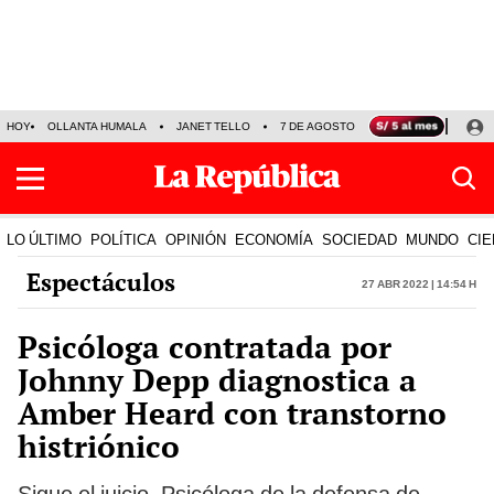
HOY
OLLANTA HUMALA
JANET TELLO
7 DE AGOSTO
TINKA RESULTADOS
LO ÚLTIMO
POLÍTICA
OPINIÓN
ECONOMÍA
SOCIEDAD
MUNDO
CIE
Espectáculos
27 Abr 2022 | 14:54 h
Psicóloga contratada por
Johnny Depp diagnostica a
Amber Heard con transtorno
histriónico