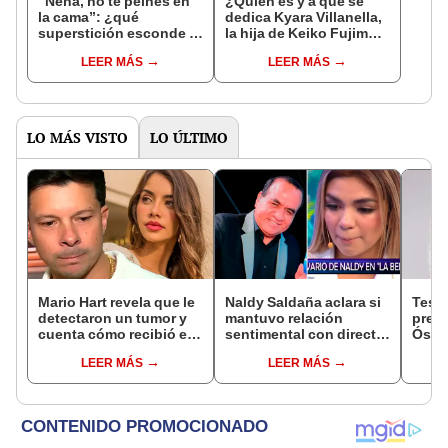
“Nena, no te peines en
¿Quién es y a qué se
la cama”: ¿qué
dedica Kyara Villanella,
superstición esconde la
la hija de Keiko Fujimori
famosa frase de los
que le dio la contra a
LEER MÁS
LEER MÁS
Enanitos Verdes?
nivel nacional?
LO MÁS VISTO
LO ÚLTIMO
Mario Hart revela que le
Naldy Saldaña aclara si
Test
detectaron un tumor y
mantuvo relación
presu
cuenta cómo recibió el
sentimental con director
Óscar
diagnóstico: "Dolores
de La Bella Luz tras
dueño
LEER MÁS
LEER MÁS
muy fuertes..."
denunciarlo por
"Humi
tocamientos: “Me
parece muy bajo”