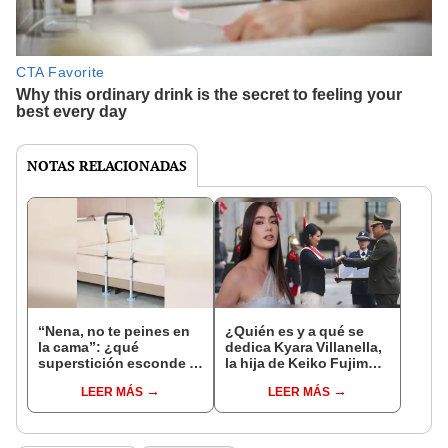
NOTAS RELACIONADAS
“Nena, no te peines en
¿Quién es y a qué se
la cama”: ¿qué
dedica Kyara Villanella,
superstición esconde la
la hija de Keiko Fujimori
famosa frase de los
que le dio la contra a
LEER MÁS
LEER MÁS
Enanitos Verdes?
nivel nacional?