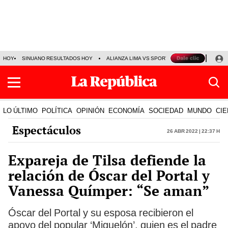
HOY
SINUANO RESULTADOS HOY
ALIANZA LIMA VS SPORT BOYS
JORGE MES
LO ÚLTIMO
POLÍTICA
OPINIÓN
ECONOMÍA
SOCIEDAD
MUNDO
CIE
Espectáculos
26 Abr 2022 | 22:37 h
Expareja de Tilsa defiende la
relación de Óscar del Portal y
Vanessa Químper: “Se aman”
Óscar del Portal y su esposa recibieron el
apoyo del popular ‘Miguelón’, quien es el padre