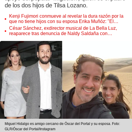
de los dos hijos de Tilsa Lozano.
Kenji Fujimori conmueve al revelar la dura razón por la
que no tiene hijos con su esposa Erika Muñóz: "El
proceso judicial"
César Sánchez, exdirector musical de La Bella Luz,
reaparece tras denuncia de Naldy Saldaña con
polémico pedido
Miguel Hidalgo es amigo cercano de Óscar del Portal y su esposa. Foto:
GLR/Óscar del Portal/Instagram