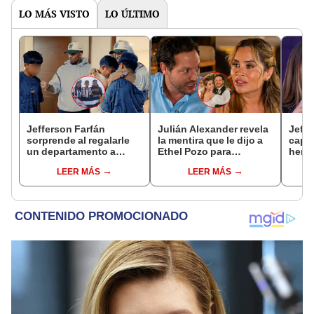
LO MÁS VISTO
LO ÚLTIMO
Jefferson Farfán
Julián Alexander revela
Jeffe
sorprende al regalarle
la mentira que le dijo a
capta
un departamento a
Ethel Pozo para
herm
joven promesa del
conquistarla: “Si no, no
Ramí
LEER MÁS
LEER MÁS
fútbol: "Lo hago de
hubiéramos salido”
Kanas
corazón"
tien