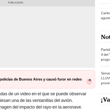
Carlin
agost
No
Partid
4 del
progr
dónde
Senam
LLUV
 policías de Buenos Aires y causó furor en redes
provi
as de un video en el que se puede observar
¡Va
iesan una de las ventanillas del avión.
agen del impacto del rayo en la aeronave .