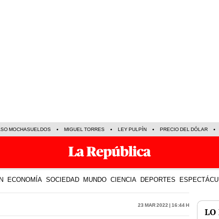
ASO MOCHASUELDOS
MIGUEL TORRES
LEY PULPÍN
PRECIO DEL DÓLAR
N
ECONOMÍA
SOCIEDAD
MUNDO
CIENCIA
DEPORTES
ESPECTÁCU
23 Mar 2022 | 16:44 h
LO