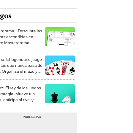
egos
rgrama: ¡Descubre las
ras escondidas en
ro Mastergrama!
rio: El legendario juego
rtas que nunca pasa de
 Organiza el mazo y
stra tu habilidad.
z: El rey de los juegos
trategia. Mueve tus
, anticipa al rival y
gue el jaque mate.