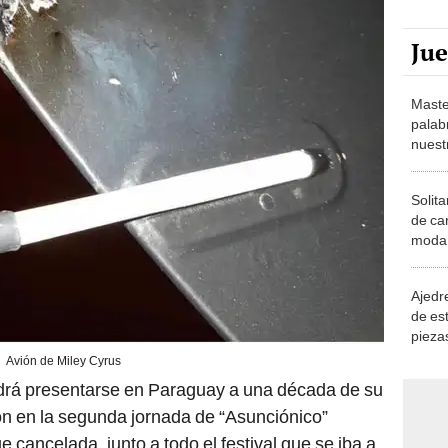
Ju
Maste
palab
nuest
Solita
de ca
moda.
demue
Ajedre
de es
piezas
consi
Avión de Miley Cyrus
odrá presentarse en Paraguay a una década de su
ión en la segunda jornada de “Asunciónico”
e cancelada, junto a todo el festival que se iba a