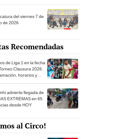
catura del viernes 7 de
o de 2026
tas Recomendadas
os de Liga 1 en la fecha
 Torneo Clausura 2026:
amación, horarios y
 ver
hi advierte llegada de
IAS EXTREMAS en 65
ncias desde HOY
mos al Circo!