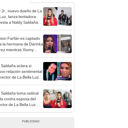
 Jr., nuevo dueño de La
 Luz, lanza tentadora
1
esta a Naldy Saldaña
denuncia por
ientos: “Va a haber otro
rson Farfán es captado
e ley”
 a la hermana de Darinka
2
ez mientras Xiomy
hiro trabajaba: “Él tiene
”
 Saldaña aclara si
vo relación sentimental
3
irector de La Bella Luz
denunciarlo por
ientos: “Me parece muy
 Saldaña toma radical
a contra esposa del
4
ector de La Bella Luz
acusarla de tener
ión con él: “Es bastante
”