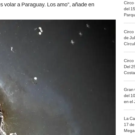
Circo 
 volar a Paraguay. Los amo”, añade en
del 15
Parqu
Migue
Circo
de Jul
Círcul
Circo
Del 2
Costa
Gran 
del 10
en el
La Ca
17 de 
Mega 