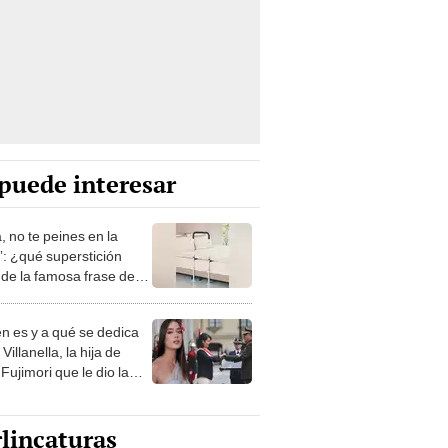
puede interesar
, no te peines en la
: ¿qué superstición
de la famosa frase de
nanitos Verdes?
n es y a qué se dedica
Villanella, la hija de
Fujimori que le dio la
 a nivel nacional?
lincaturas