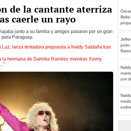
ón de la cantante aterriza
Óscar
as caerle un rayo
Bella
propu
tras 
iajaba junto a su familia y amigos pasaron por un gran
tocam
 para Paraguay.
Jeffe
tipo d
junto
a Luz, lanza tentadora propuesta a Naldy Saldaña tras
Ramír
Kanas
 a la hermana de Darinka Ramírez mientras Xiomy
sus…
s…”
Naldy
mantu
con d
tras 
tocam
Naldy
bajo”
medid
exdir
tras 
relac
grave