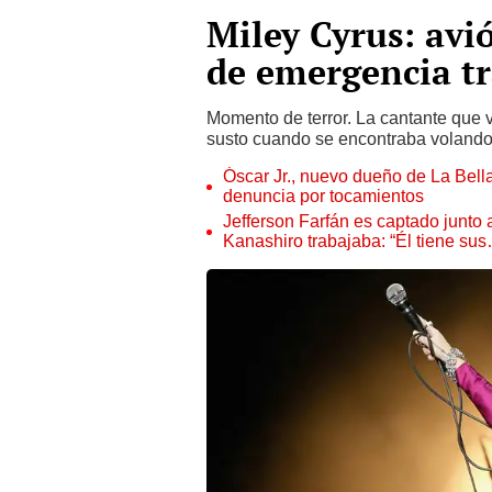
Miley Cyrus: avi
de emergencia tr
Momento de terror. La cantante que v
susto cuando se encontraba volando
Óscar Jr., nuevo dueño de La Bell
denuncia por tocamientos
Jefferson Farfán es captado junto
Kanashiro trabajaba: “Él tiene su