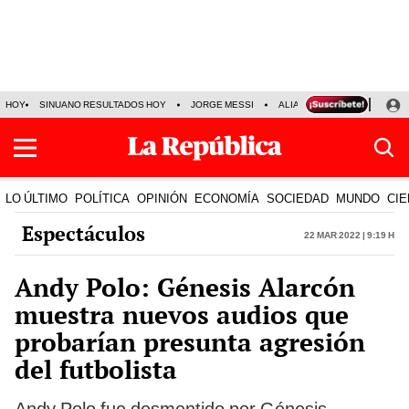
HOY
SINUANO RESULTADOS HOY
JORGE MESSI
ALIANZA LIMA VS SPORT BO
LO ÚLTIMO
POLÍTICA
OPINIÓN
ECONOMÍA
SOCIEDAD
MUNDO
CIE
Espectáculos
22 Mar 2022 | 9:19 h
Andy Polo: Génesis Alarcón
muestra nuevos audios que
probarían presunta agresión
del futbolista