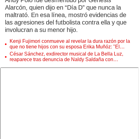
Andy Polo fue desmentido por Génesis
Alarcón, quien dijo en “Día D” que nunca la
maltrató. En esa línea, mostró evidencias de
las agresiones del futbolista contra ella y que
involucran a su menor hijo.
Kenji Fujimori conmueve al revelar la dura razón por la
que no tiene hijos con su esposa Erika Muñóz: "El
proceso judicial"
César Sánchez, exdirector musical de La Bella Luz,
reaparece tras denuncia de Naldy Saldaña con
polémico pedido