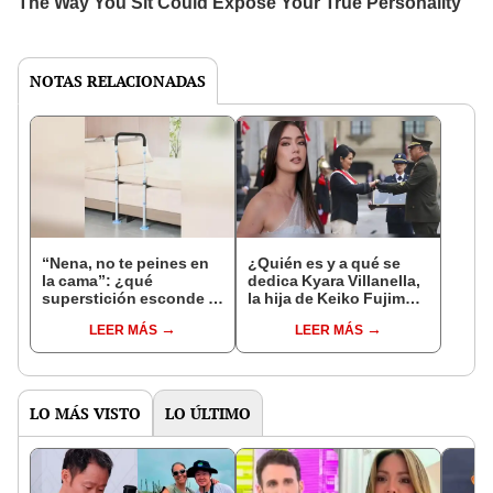
NOTAS RELACIONADAS
“Nena, no te peines en
¿Quién es y a qué se
la cama”: ¿qué
dedica Kyara Villanella,
superstición esconde la
la hija de Keiko Fujimori
famosa frase de los
que le dio la contra a
LEER MÁS
LEER MÁS
Enanitos Verdes?
nivel nacional?
LO MÁS VISTO
LO ÚLTIMO