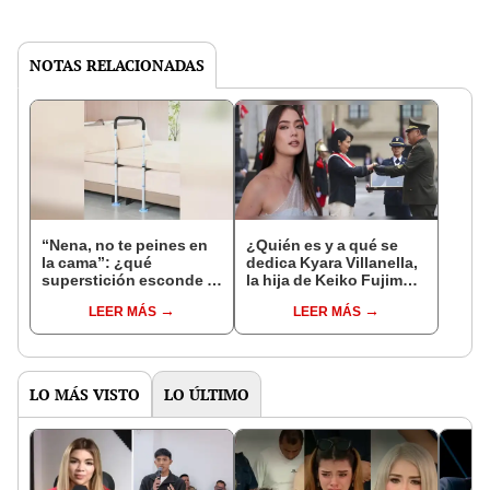
NOTAS RELACIONADAS
“Nena, no te peines en
¿Quién es y a qué se
la cama”: ¿qué
dedica Kyara Villanella,
superstición esconde la
la hija de Keiko Fujimori
famosa frase de los
que le dio la contra a
LEER MÁS
LEER MÁS
Enanitos Verdes?
nivel nacional?
LO MÁS VISTO
LO ÚLTIMO