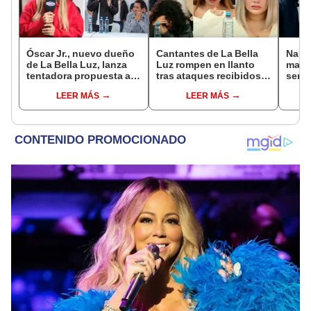
Óscar Jr., nuevo dueño
Cantantes de La Bella
Naldy
de La Bella Luz, lanza
Luz rompen en llanto
mant
tentadora propuesta a
tras ataques recibidos
senti
Naldy Saldaña tras
por denuncia de Naldy
de La
LEER MÁS
LEER MÁS
denuncia por
Saldaña: “Paren, por
denun
tocamientos: “Va a
favor”
toca
haber otro tipo de ley”
pare