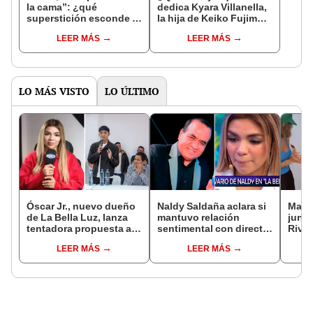
la cama”: ¿qué
dedica Kyara Villanella,
superstición esconde la
la hija de Keiko Fujimori
famosa frase de los
que le dio la contra a
LEER MÁS
LEER MÁS
Enanitos Verdes?
nivel nacional?
LO MÁS VISTO
LO ÚLTIMO
Óscar Jr., nuevo dueño
Naldy Saldaña aclara si
Mario
de La Bella Luz, lanza
mantuvo relación
junto
tentadora propuesta a
sentimental con director
Rivad
Naldy Saldaña tras
de La Bella Luz tras
el di
LEER MÁS
LEER MÁS
denuncia por
denunciarlo por
sepa
tocamientos: “Va a
tocamientos: “Me
siemp
haber otro tipo de ley”
parece muy bajo”