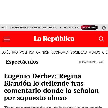
HOY
UNIVERSITARIO VS SPORTING CRISTAL
SINUANO RESULTADOS HOY
CA
LO ÚLTIMO
POLÍTICA
OPINIÓN
ECONOMÍA
SOCIEDAD
MUNDO
CIE
Espectáculos
13 Mar 2022 | 15:44 h
Eugenio Derbez: Regina
Blandón lo defiende tras
comentario donde lo señalan
por supuesto abuso