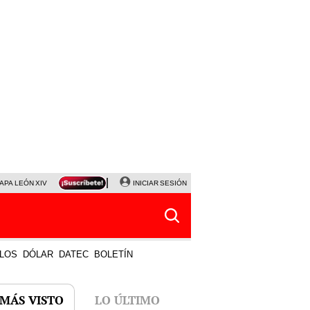
APA LEÓN XIV
NALDY SALDAÑA
INICIAR SESIÓN
LA BELLA LUZ
MAGALY MEDINA
HORÓS
LOS
DÓLAR
DATEC
BOLETÍN
 MÁS VISTO
LO ÚLTIMO