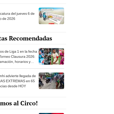
ncatura del jueves 6 de
o de 2026
tas Recomendadas
os de Liga 1 en la fecha
 Torneo Clausura 2026:
amación, horarios y
 ver
hi advierte llegada de
IAS EXTREMAS en 65
ncias desde HOY
mos al Circo!