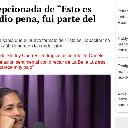
pcionada de “Esto es
Jeffe
io pena, fui parte del
junto
Ramír
Kanas
sus…
Naldy
a sabía que el nuevo formato de “Esto es Habacilar” no
mantu
n Raúl Romero en la conducción.
con d
de Shirley Cherres, en trágico accidente en Cañete
tras 
tocam
lación sentimental con director de La Bella Luz tras
Testi
bajo”
parece muy bajo”
maltr
hijo 
Luz: 
Excan
lanza
contr
'Send
Naldy
humil