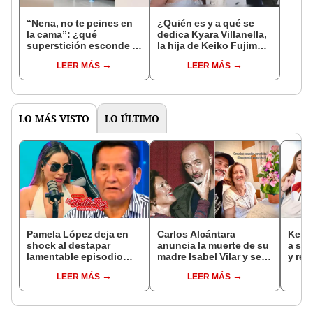
“Nena, no te peines en
¿Quién es y a qué se
la cama”: ¿qué
dedica Kyara Villanella,
superstición esconde la
la hija de Keiko Fujimori
famosa frase de los
que le dio la contra a
LEER MÁS
LEER MÁS
Enanitos Verdes?
nivel nacional?
LO MÁS VISTO
LO ÚLTIMO
Pamela López deja en
Carlos Alcántara
Keiko
shock al destapar
anuncia la muerte de su
a sus
lamentable episodio
madre Isabel Vilar y se
y res
que vivió con dueños
despide con
llama
LEER MÁS
LEER MÁS
de La Bella Luz: "Hasta
conmovedor mensaje:
“No 
el día de hoy ..."
“Siempre te recordaré”