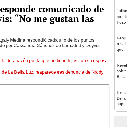
responde comunicado de
Juliá
is: “No me gustan las
mentir
Pozo 
no, n
Kenji
galy Medina respondió cada uno de los puntos
revela
ado por Cassandra Sánchez de Lamadrid y Deyvis
que n
espos
 la dura razón por la que no tiene hijos con su esposa
proces
Revel
sobre
 de La Bella Luz, reaparece tras denuncia de Naldy
Bella
excan
esper
Exesp
Bella
supue
Naldy
chats