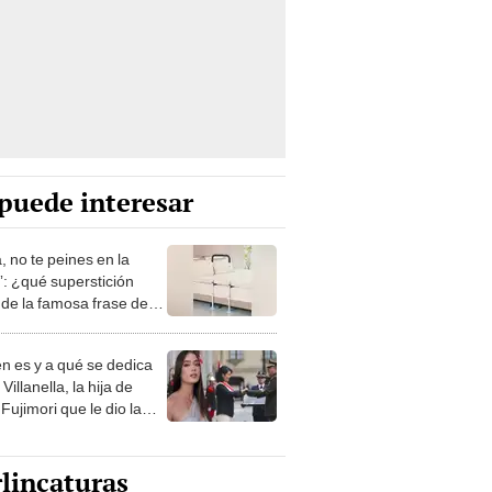
puede interesar
, no te peines en la
: ¿qué superstición
de la famosa frase de
nanitos Verdes?
n es y a qué se dedica
Villanella, la hija de
Fujimori que le dio la
 a nivel nacional?
lincaturas