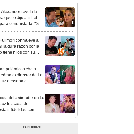
n Alexander revela la
a que le dijo a Ethel
1
para conquistarla: “Si
o hubiéramos salido”
 Fujimori conmueve al
r la dura razón por la
2
o tiene hijos con su
a Erika Muñóz: "El
o judicial"
an polémicos chats
 cómo exdirector de La
3
 Luz acosaba a
tante: “¿Vienes?, te
o”
osa del animador de La
 Luz lo acusa de
4
sta infidelidad con
 Saldaña y expone