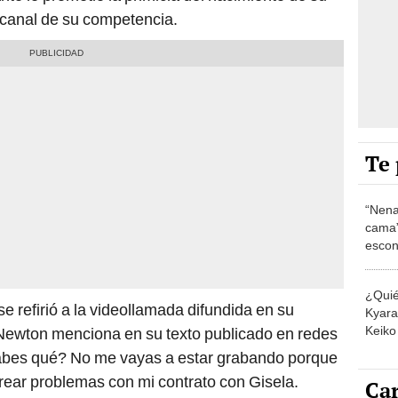
l canal de su competencia.
Te 
“Nena
cama”
escon
los E
¿Quié
 refirió a la videollamada difundida en su
Kyara 
Keiko 
 Newton menciona en su texto publicado en redes
contra
¿sabes qué? No me vayas a estar grabando porque
crear problemas con mi contrato con Gisela.
Car