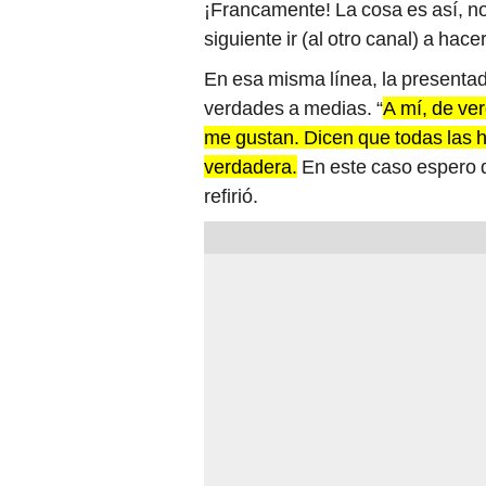
¡Francamente! La cosa es así, no
siguiente ir (al otro canal) a hac
En esa misma línea, la presentad
verdades a medias. “
A mí, de ve
me gustan. Dicen que todas las his
verdadera.
En este caso espero q
refirió.