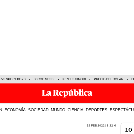
A VS SPORT BOYS
JORGE MESSI
KENJI FUJIMORI
PRECIO DEL DÓLAR
F
N
ECONOMÍA
SOCIEDAD
MUNDO
CIENCIA
DEPORTES
ESPECTÁCU
19 Feb 2022 | 8:32 h
LO