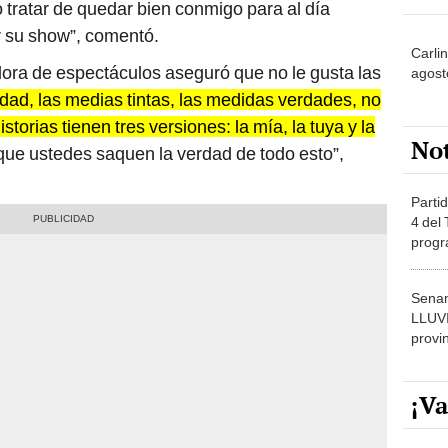
 tratar de quedar bien conmigo para al día
er su show”, comentó.
Carli
ora de espectáculos aseguró que no le gusta las
agost
rdad, las medias tintas, las medidas verdades, no
torias tienen tres versiones: la mía, la tuya y la
No
ue ustedes saquen la verdad de todo esto”,
Partid
4 del
progr
dónde
Senam
LLUV
provi
¡Va