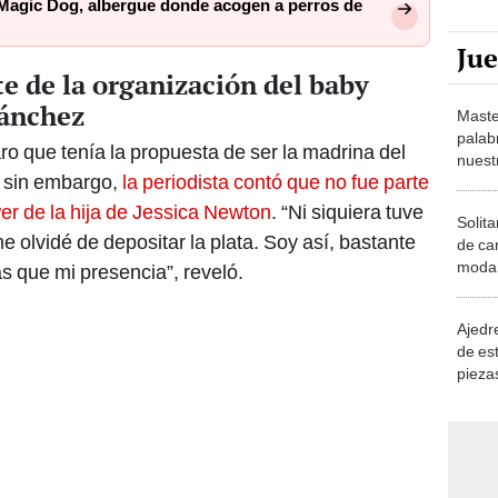
Magic Dog, albergue donde acogen a perros de
Ju
e de la organización del baby
Sánchez
Maste
palab
aro que tenía la propuesta de ser la madrina del
nuest
; sin embargo,
la periodista contó que no fue parte
er de la hija de Jessica Newton
. “Ni siquiera tuve
Solita
 olvidé de depositar la plata. Soy así, bastante
de ca
moda.
s que mi presencia”, reveló.
demue
Ajedre
de es
piezas
consi