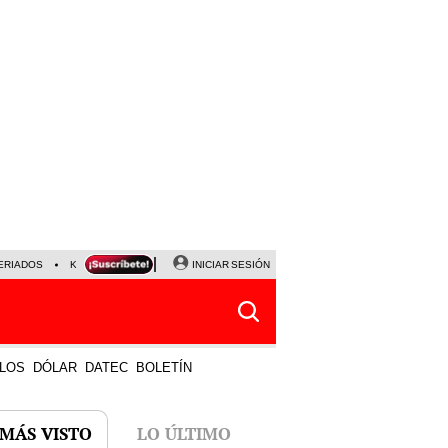
ERIADOS
KEIKO FUJIMORI
NALDY SALDAÑA
INICIAR SESIÓN
JAVIER MILEI
PARTIDOS DE
LOS
DÓLAR
DATEC
BOLETÍN
 MÁS VISTO
LO ÚLTIMO