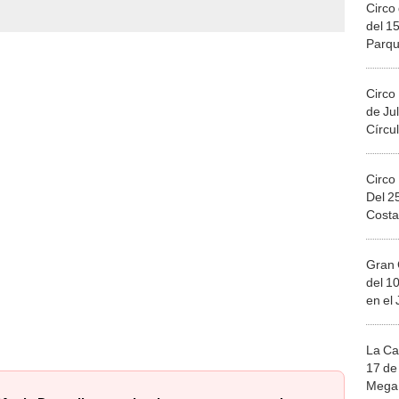
Circo 
del 15
Parqu
Migue
Circo
de Jul
Círcul
Circo
Del 2
Costa
Gran 
del 10
en el
La Ca
17 de 
Mega 