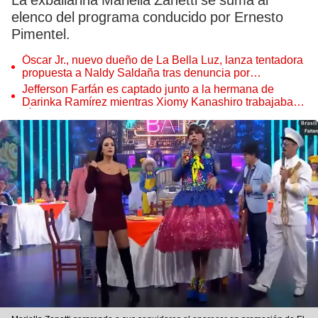
La exbailarina Mariella Zanetti se suma al
elenco del programa conducido por Ernesto
Pimentel.
Óscar Jr., nuevo dueño de La Bella Luz, lanza tentadora
propuesta a Naldy Saldaña tras denuncia por
tocamientos
Jefferson Farfán es captado junto a la hermana de
Darinka Ramírez mientras Xiomy Kanashiro trabajaba:
“Él tiene sus…”