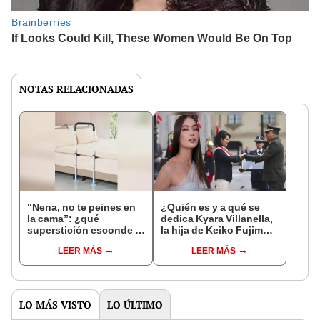
NOTAS RELACIONADAS
“Nena, no te peines en
¿Quién es y a qué se
la cama”: ¿qué
dedica Kyara Villanella,
superstición esconde la
la hija de Keiko Fujimori
famosa frase de los
que le dio la contra a
LEER MÁS
LEER MÁS
Enanitos Verdes?
nivel nacional?
LO MÁS VISTO
LO ÚLTIMO