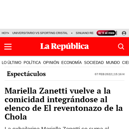
HOY
UNIVERSITARIO VS SPORTING CRISTAL
SINUANO RESULTADOS HOY
CA
LO ÚLTIMO
POLÍTICA
OPINIÓN
ECONOMÍA
SOCIEDAD
MUNDO
CIE
Espectáculos
07 Feb 2022 | 15:16 h
Mariella Zanetti vuelve a la
comicidad integrándose al
elenco de El reventonazo de la
Chola