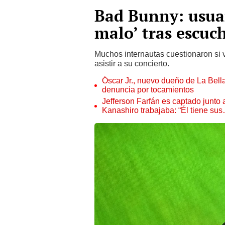
Bad Bunny: usuar
malo’ tras escuc
Muchos internautas cuestionaron si 
asistir a su concierto.
Óscar Jr., nuevo dueño de La Bell
denuncia por tocamientos
Jefferson Farfán es captado junto
Kanashiro trabajaba: “Él tiene su