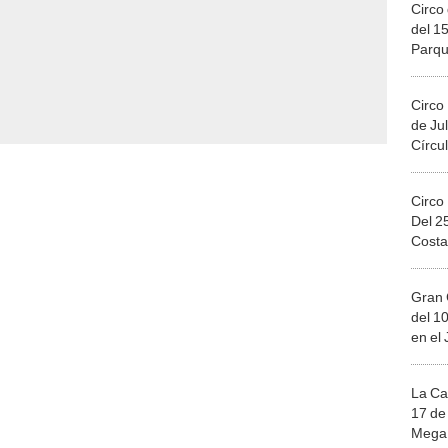
Circo 
del 15
Parqu
Migue
Circo
de Jul
Círcul
Circo
Del 2
Costa
Gran 
del 10
en el
La Ca
17 de 
Mega 