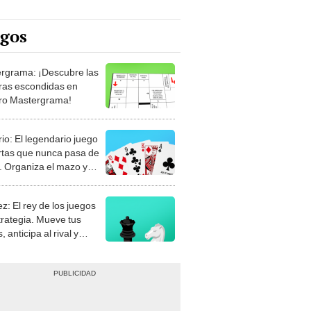
egos
rgrama: ¡Descubre las
ras escondidas en
ro Mastergrama!
rio: El legendario juego
rtas que nunca pasa de
 Organiza el mazo y
stra tu habilidad.
z: El rey de los juegos
trategia. Mueve tus
, anticipa al rival y
gue el jaque mate.