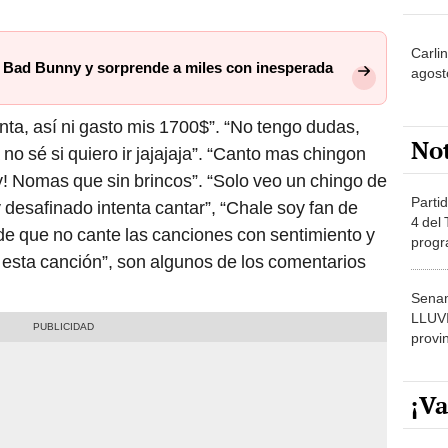
Carlin
 Bad Bunny y sorprende a miles con inesperada
agost
ta, así ni gasto mis 1700$”. “No tengo dudas,
No
no sé si quiero ir jajajaja”. “Canto mas chingon
 Nomas que sin brincos”. “Solo veo un chingo de
Partid
desafinado intenta cantar”, “Chale soy fan de
4 del
de que no cante las canciones con sentimiento y
progr
 esta canción”, son algunos de los comentarios
dónde
Senam
LLUV
provi
¡Va