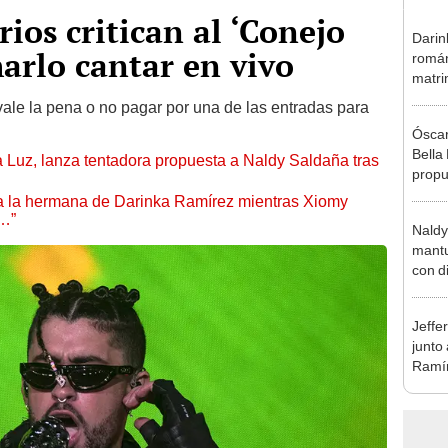
ios critican al ‘Conejo
Darin
harlo cantar en vivo
román
matri
hija: 
vale la pena o no pagar por una de las entradas para
y muc
Óscar
Bella
a Luz, lanza tentadora propuesta a Naldy Saldaña tras
propu
tras 
 a la hermana de Darinka Ramírez mientras Xiomy
tocam
s…”
Naldy
tipo d
mantu
con d
tras 
tocam
Jeffe
bajo”
junto
Ramír
Kanas
sus…