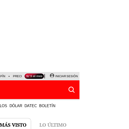
LPÍN
PRECIO DEL DÓLAR
CORTE DE LUZ
INICIAR SESIÓN
VIERNES 7 DE AGOSTO
ALBER
LOS
DÓLAR
DATEC
BOLETÍN
 MÁS VISTO
LO ÚLTIMO