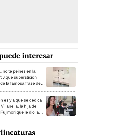
puede interesar
, no te peines en la
: ¿qué superstición
de la famosa frase de
nanitos Verdes?
n es y a qué se dedica
Villanella, la hija de
Fujimori que le dio la
 a nivel nacional?
lincaturas