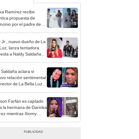
ka Ramírez recibe
tica propuesta de
1
monio por el padre de su
"Entre nervios, lágrimas
hísima felicidad"
 Jr., nuevo dueño de La
 Luz, lanza tentadora
2
esta a Naldy Saldaña
denuncia por
ientos: “Va a haber otro
 Saldaña aclara si
e ley”
vo relación sentimental
3
irector de La Bella Luz
denunciarlo por
ientos: “Me parece muy
rson Farfán es captado
 a la hermana de Darinka
4
ez mientras Xiomy
hiro trabajaba: “Él tiene
”