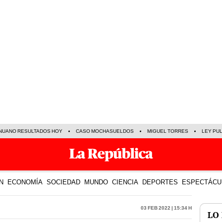
NUANO RESULTADOS HOY
CASO MOCHASUELDOS
MIGUEL TORRES
LEY PU
N
ECONOMÍA
SOCIEDAD
MUNDO
CIENCIA
DEPORTES
ESPECTÁCU
03 Feb 2022 | 15:34 h
LO