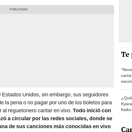
Te 
“Nena
cama”
escon
los E
 y Estados Unidos, sin embargo, sus seguidores
¿Quié
e la pena o no pagar por uno de los boletos para
Kyara 
Keiko 
r al reguetonero cantar en vivo.
Todo inició con
contra
ó a circular por las redes sociales, donde se
do una de sus canciones más conocidas en vivo
Car