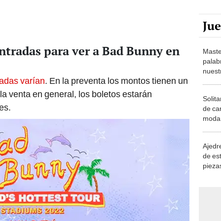
Ju
ntradas para ver a Bad Bunny en
Maste
palab
nuest
radas varían
. En la preventa los montos tienen un
 venta en general, los boletos estarán
Solita
es.
de ca
moda.
demue
Ajedre
de es
piezas
consi