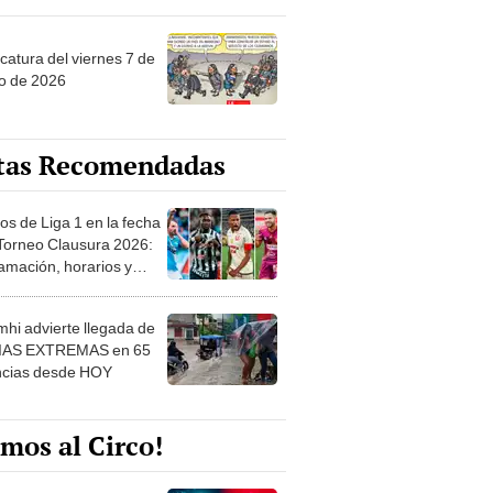
catura del viernes 7 de
o de 2026
tas Recomendadas
os de Liga 1 en la fecha
 Torneo Clausura 2026:
amación, horarios y
 ver
hi advierte llegada de
IAS EXTREMAS en 65
ncias desde HOY
mos al Circo!