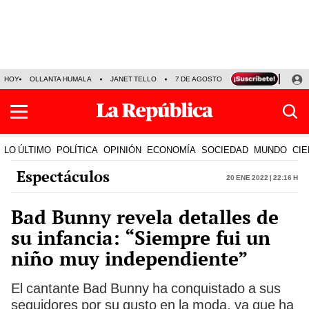
HOY
OLLANTA HUMALA
JANET TELLO
7 DE AGOSTO
TINKA RESULTADOS
LO ÚLTIMO
POLÍTICA
OPINIÓN
ECONOMÍA
SOCIEDAD
MUNDO
CIE
Espectáculos
20 Ene 2022 | 22:16 h
Bad Bunny revela detalles de
su infancia: “Siempre fui un
niño muy independiente”
El cantante Bad Bunny ha conquistado a sus
seguidores por su gusto en la moda, ya que ha