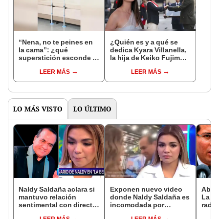
“Nena, no te peines en
¿Quién es y a qué se
la cama”: ¿qué
dedica Kyara Villanella,
superstición esconde la
la hija de Keiko Fujimori
famosa frase de los
que le dio la contra a
LEER MÁS
LEER MÁS
Enanitos Verdes?
nivel nacional?
LO MÁS VISTO
LO ÚLTIMO
Naldy Saldaña aclara si
Exponen nuevo video
Abog
mantuvo relación
donde Naldy Saldaña es
La Be
sentimental con director
incomodada por
radic
de La Bella Luz tras
exdirector de La Bella
difus
LEER MÁS
LEER MÁS