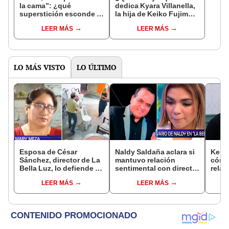
la cama”: ¿qué
dedica Kyara Villanella,
superstición esconde la
la hija de Keiko Fujimori
famosa frase de los
que le dio la contra a
LEER MÁS
LEER MÁS
Enanitos Verdes?
nivel nacional?
LO MÁS VISTO
LO ÚLTIMO
Esposa de César
Naldy Saldaña aclara si
Kenji
Sánchez, director de La
mantuvo relación
cómo 
Bella Luz, lo defiende y
sentimental con director
relac
asegura que él confesó
de La Bella Luz tras
Fujim
LEER MÁS
LEER MÁS
relación clandestina
denunciarlo por
ausen
con Naldy Saldaña:
tocamientos: “Me
event
"Hace dos años"
parece muy bajo”
Érika