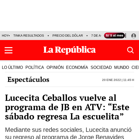
HOY
TINKA RESULTADOS
PRECIO DEL DÓLAR
7 DE AGOSTO
OLLANTA H
LO ÚLTIMO
POLÍTICA
OPINIÓN
ECONOMÍA
SOCIEDAD
MUNDO
CIE
Espectáculos
20 Ene 2022 | 11:45 h
Lucecita Ceballos vuelve al
programa de JB en ATV: “Este
sábado regresa La escuelita”
Mediante sus redes sociales, Lucecita anunció
su regreso al programa de Jorge Benavides