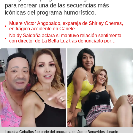
para recrear una de las secuencias más
icónicas del programa humorístico.
Muere Víctor Angobaldo, expareja de Shirley Cherres,
en trágico accidente en Cañete
Naldy Saldaña aclara si mantuvo relación sentimental
con director de La Bella Luz tras denunciarlo por
tocamientos: “Me parece muy bajo”
Lucecita Ceballos fue parte del programa de Jorge Benavides durante