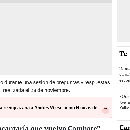
Te 
“Nena
cama”
escon
esto durante una sesión de preguntas y respuestas
los E
 realizada el 28 de noviembre.
¿Quié
Kyara 
lla reemplazaría a Andrés Wiese como Nicolás de
Keiko 
contra
Car
encantaría que vuelva Combate”