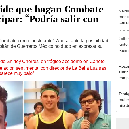
 pide que hagan Combate
Naldy
ipar: “Podría salir con
mantu
con d
tras 
tocam
Jeffe
bajo”
Combate como ‘postulante’. Ahora, ante la posibilidad
junto
capitán de Guerreros México no dudó en expresar su
Ramír
Kanas
de Shirley Cherres, en trágico accidente en Cañete
sus…
Rosán
lación sentimental con director de La Bella Luz tras
sufrir
parece muy bajo”
compa
mensa
mi be
Testi
maltr
hijo 
Luz: 