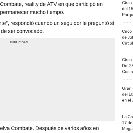
Circo 
 Combate, reality de ATV en que participó en
del 15
r permanecer mucho tiempo.
Parqu
Migue
nte”, respondió cuando un seguidor le preguntó si
 de ser convocado.
Circo
de Jul
Círcul
Circo
Del 2
Costa
Gran 
del 10
en el
La Ca
17 de 
uelva Combate. Después de varios años en
Mega 