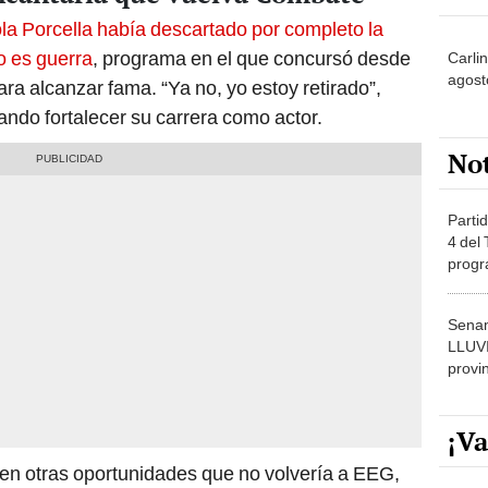
la Porcella había descartado por completo la
to es guerra
, programa en el que concursó desde
Carli
agost
ara alcanzar fama. “Ya no, yo estoy retirado”,
ando fortalecer su carrera como actor.
No
Partid
4 del
progr
dónde
Senam
LLUV
provi
¡Va
o en otras oportunidades que no volvería a EEG,