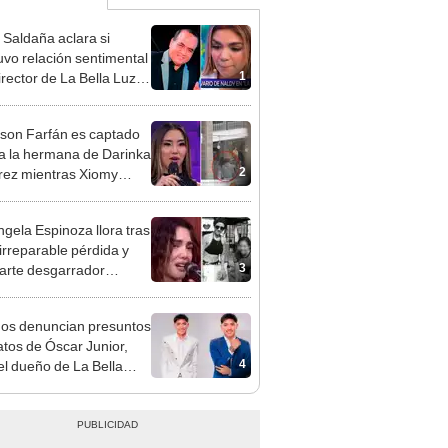
 Saldaña aclara si
vo relación sentimental
1
irector de La Bella Luz
denunciarlo por
ientos: “Me parece muy
rson Farfán es captado
 a la hermana de Darinka
2
ez mientras Xiomy
hiro trabajaba: “Él tiene
”
gela Espinoza llora tras
 irreparable pérdida y
3
rte desgarrador
je: "Descansa en paz,
bé"
gos denuncian presuntos
atos de Óscar Junior,
4
del dueño de La Bella
"Humilla a los demás"