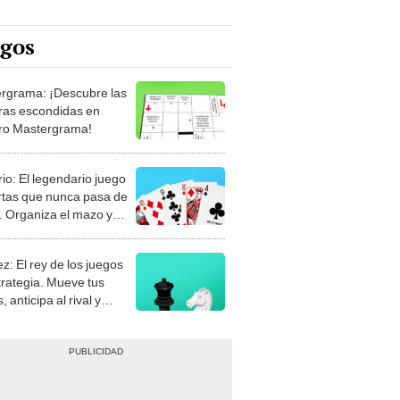
egos
rgrama: ¡Descubre las
ras escondidas en
ro Mastergrama!
rio: El legendario juego
rtas que nunca pasa de
 Organiza el mazo y
stra tu habilidad.
z: El rey de los juegos
trategia. Mueve tus
, anticipa al rival y
gue el jaque mate.