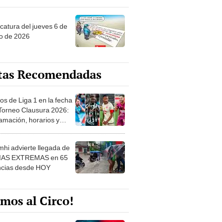
ncatura del jueves 6 de
o de 2026
tas Recomendadas
os de Liga 1 en la fecha
 Torneo Clausura 2026:
amación, horarios y
 ver
hi advierte llegada de
IAS EXTREMAS en 65
ncias desde HOY
mos al Circo!