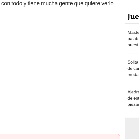
r con todo y tiene mucha gente que quiere verlo
Ju
Maste
palab
nuest
Solita
de ca
moda.
demue
Ajedre
de es
piezas
consi