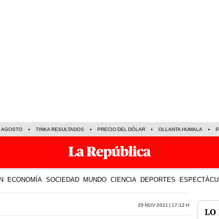
E AGOSTO
TINKA RESULTADOS
PRECIO DEL DÓLAR
OLLANTA HUMALA
P
N
ECONOMÍA
SOCIEDAD
MUNDO
CIENCIA
DEPORTES
ESPECTÁCU
29 Nov 2021 | 17:12 h
LO