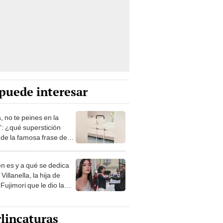
puede interesar
, no te peines en la
: ¿qué superstición
de la famosa frase de
nanitos Verdes?
n es y a qué se dedica
Villanella, la hija de
Fujimori que le dio la
 a nivel nacional?
lincaturas