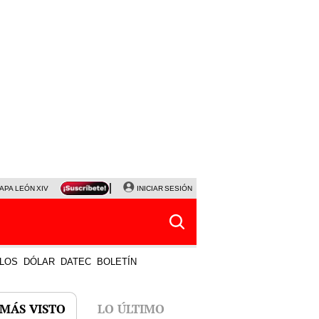
APA LEÓN XIV
NALDY SALDAÑA
INICIAR SESIÓN
LA BELLA LUZ
MAGALY MEDINA
HORÓS
LOS
DÓLAR
DATEC
BOLETÍN
 MÁS VISTO
LO ÚLTIMO