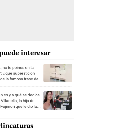
puede interesar
, no te peines en la
: ¿qué superstición
de la famosa frase de
nanitos Verdes?
n es y a qué se dedica
Villanella, la hija de
Fujimori que le dio la
 a nivel nacional?
lincaturas