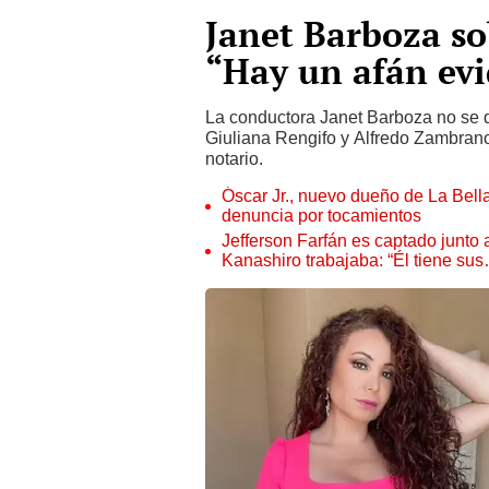
Janet Barboza so
“Hay un afán evi
La conductora Janet Barboza no se 
Giuliana Rengifo y Alfredo Zambran
notario.
Óscar Jr., nuevo dueño de La Bell
denuncia por tocamientos
Jefferson Farfán es captado junto
Kanashiro trabajaba: “Él tiene su