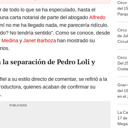
Circo 
del 15
 de todo lo que se ha especulado, hasta el
Parqu
una carta notarial de parte del abogado
Alfredo
Migue
A mí no me ha llegado nada, me parecería ridículo.
Circo
o? No tendría sentido”. Como se conoce, desde
de Jul
 Medina
y
Janet Barboza
han mostrado su
Círcul
rios.
Circo
la separación de Pedro Loli y
Del 2
Costa
 fiel a su estilo directo de comentar, se refirió a la
Gran 
productora, quienes acaban de confirmar su
del 10
.
en el
La Ca
17 de 
Mega 