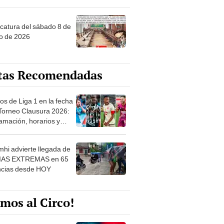
ncatura del sábado 8 de
o de 2026
tas Recomendadas
os de Liga 1 en la fecha
 Torneo Clausura 2026:
amación, horarios y
 ver
hi advierte llegada de
IAS EXTREMAS en 65
ncias desde HOY
mos al Circo!