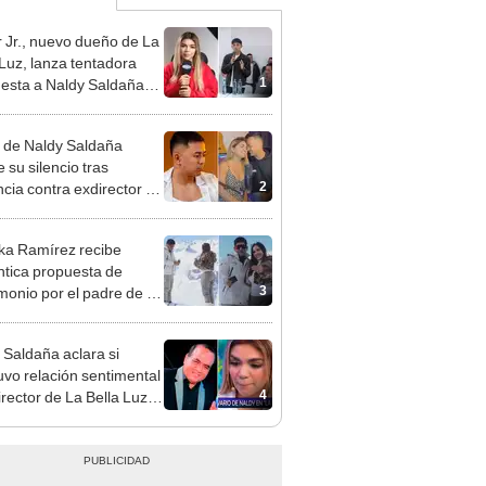
 Jr., nuevo dueño de La
 Luz, lanza tentadora
1
esta a Naldy Saldaña
denuncia por
ientos: “Va a haber otro
 de Naldy Saldaña
e ley”
 su silencio tras
2
cia contra exdirector de
lla Luz: "Tiene todo mi
o"
ka Ramírez recibe
tica propuesta de
3
monio por el padre de su
"Entre nervios, lágrimas
hísima felicidad"
 Saldaña aclara si
vo relación sentimental
4
irector de La Bella Luz
denunciarlo por
ientos: “Me parece muy