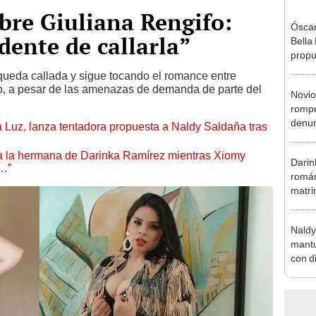
bre Giuliana Rengifo:
Óscar
dente de callarla”
Bella
propu
tras 
queda callada y sigue tocando el romance entre
tocam
o, a pesar de las amenazas de demanda de parte del
Novio
tipo d
rompe
denun
a Luz, lanza tentadora propuesta a Naldy Saldaña tras
La Be
apoy
 a la hermana de Darinka Ramírez mientras Xiomy
Darin
s…”
román
matri
hija: 
y muc
Naldy
mantu
con d
tras 
tocam
bajo”