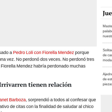
Ju
Maste
palab
nuest
Solita
asado a
Pedro Loli con Fiorella Mendez
porque
de ca
 una vez. No perdonó dos veces. No perdonó tres
moda.
demue
. Fiorella Mendez habría perdonado muchas
Ajedre
de es
Irrivarren tienen relación
piezas
consi
anet Barboza
, sorprendió a todos al confesar que
ativo de citas con la finalidad de saludar al chico