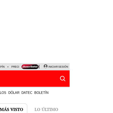
LPÍN
PRECIO DEL DÓLAR
CORTE DE LUZ
INICIAR SESIÓN
VIERNES 7 DE AGOSTO
ALBER
LOS
DÓLAR
DATEC
BOLETÍN
 MÁS VISTO
LO ÚLTIMO