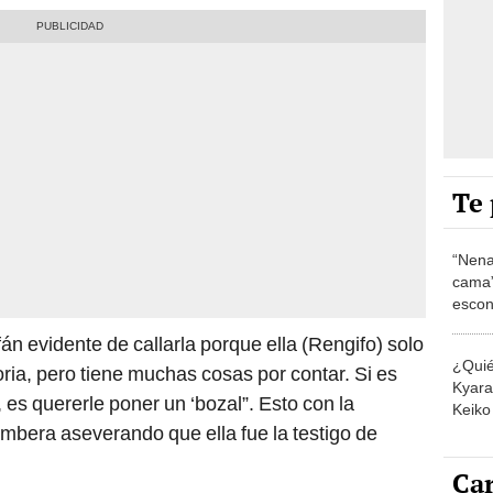
Te 
“Nena
cama”
escon
los E
án evidente de callarla porque ella (Rengifo) solo
¿Quié
ria, pero tiene muchas cosas por contar. Si es
Kyara 
 es quererle poner un ‘bozal”. Esto con la
Keiko 
ambera aseverando que ella fue la testigo de
contra
Car