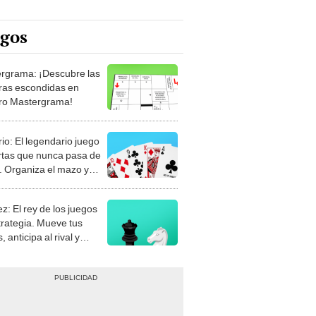
egos
rgrama: ¡Descubre las
ras escondidas en
ro Mastergrama!
rio: El legendario juego
rtas que nunca pasa de
 Organiza el mazo y
stra tu habilidad.
z: El rey de los juegos
trategia. Mueve tus
, anticipa al rival y
gue el jaque mate.