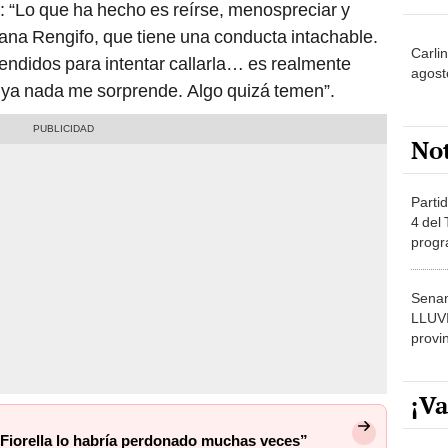
 “Lo que ha hecho es reírse, menospreciar y
ana Rengifo, que tiene una conducta intachable.
Carli
endidos para intentar callarla… es realmente
agost
) ya nada me sorprende. Algo quizá temen”.
No
Partid
4 del
progr
dónde
Senam
LLUV
provi
¡Va
“Fiorella lo habría perdonado muchas veces”