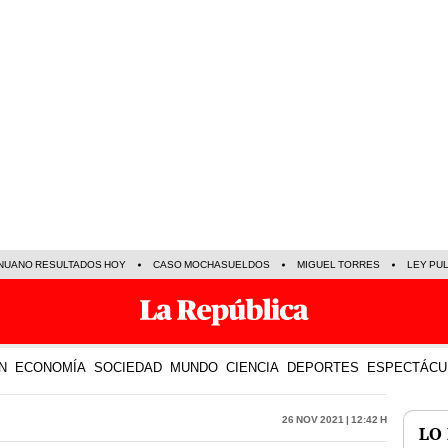
NUANO RESULTADOS HOY
CASO MOCHASUELDOS
MIGUEL TORRES
LEY PU
N
ECONOMÍA
SOCIEDAD
MUNDO
CIENCIA
DEPORTES
ESPECTÁCU
26 Nov 2021 | 12:42 h
LO