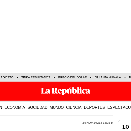
E AGOSTO
TINKA RESULTADOS
PRECIO DEL DÓLAR
OLLANTA HUMALA
P
N
ECONOMÍA
SOCIEDAD
MUNDO
CIENCIA
DEPORTES
ESPECTÁCU
24 Nov 2021 | 23:35 h
LO