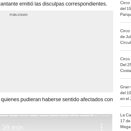
Circo 
 cantante emitió las disculpas correspondientes.
del 15
Parqu
Migue
Circo
de Jul
Círcul
Circo
Del 2
Costa
Gran 
del 10
en el
a quienes pudieran haberse sentido afectados con
La Ca
17 de 
Mega 