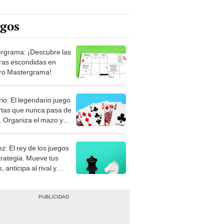
egos
rgrama: ¡Descubre las
ras escondidas en
ro Mastergrama!
rio: El legendario juego
rtas que nunca pasa de
 Organiza el mazo y
stra tu habilidad.
z: El rey de los juegos
trategia. Mueve tus
, anticipa al rival y
gue el jaque mate.