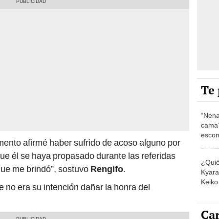
Te 
“Nena
cama”
escon
ento afirmé haber sufrido de acoso alguno por
los E
que él se haya propasado durante las referidas
¿Quié
que me brindó”, sostuvo
Rengifo
.
Kyara 
Keiko 
e no era su intención dañar la honra del
contra
Car