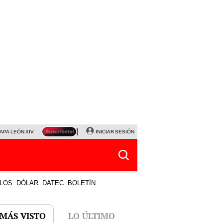
APA LEÓN XIV
NALDY SALDAÑA
INICIAR SESIÓN
LA BELLA LUZ
MAGALY MEDINA
HORÓS
LOS
DÓLAR
DATEC
BOLETÍN
 MÁS VISTO
LO ÚLTIMO