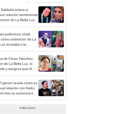
 Saldaña aclara si
vo relación sentimental
1
irector de La Bella Luz
denunciarlo por
ientos: “Me parece muy
an polémicos chats
 cómo exdirector de La
2
 Luz acosaba a la
nte Claudia Salazar:
nes?, te espero”
a de César Sánchez,
or de La Bella Luz, lo
3
nde y asegura que él
só relación clandestina
aldy Saldaña: "Hace
 Fujimori revela cómo es
ños"
tual relación con Keiko
4
ori tras su ausencia en
entos: "Mi familia es
 mi suegra..."