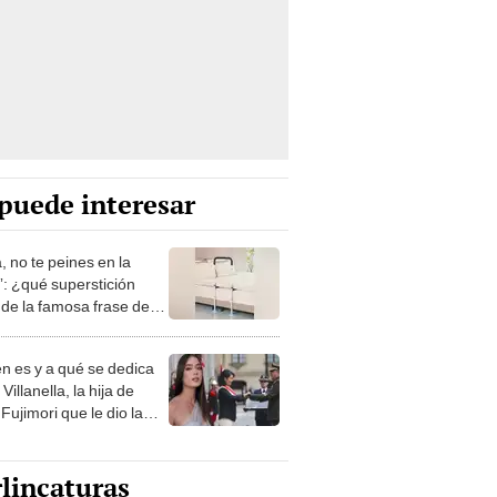
puede interesar
, no te peines en la
: ¿qué superstición
de la famosa frase de
nanitos Verdes?
n es y a qué se dedica
Villanella, la hija de
Fujimori que le dio la
 a nivel nacional?
lincaturas