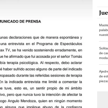
Ju
Maste
palab
nuest
Solita
de ca
moda.
demue
Ajedre
de es
piezas
consi