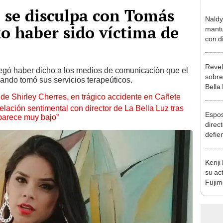
 se disculpa con Tomás
Naldy
o haber sido víctima de
mantu
con d
tras 
tocam
Revel
bajo”
gó haber dicho a los medios de comunicación que el
sobre
ndo tomó sus servicios terapeúticos.
Bella
de Shirley Cherres, en trágico accidente en Cañete
canta
“¿Vie
lación sentimental con director de La Bella Luz tras
Espos
parece muy bajo”
direct
defie
confe
con N
Kenji
dos a
su ac
Fujim
los ev
Érika,