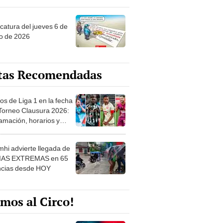
ncatura del jueves 6 de
o de 2026
tas Recomendadas
os de Liga 1 en la fecha
 Torneo Clausura 2026:
amación, horarios y
 ver
hi advierte llegada de
IAS EXTREMAS en 65
ncias desde HOY
mos al Circo!