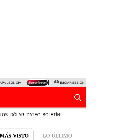
APA LEÓN XIV
NALDY SALDAÑA
INICIAR SESIÓN
LA BELLA LUZ
MAGALY MEDINA
HORÓS
LOS
DÓLAR
DATEC
BOLETÍN
 MÁS VISTO
LO ÚLTIMO