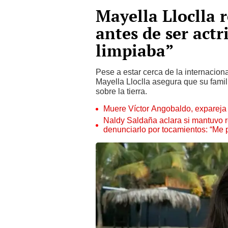
Mayella Lloclla 
antes de ser actr
limpiaba”
Pese a estar cerca de la internaciona
Mayella Lloclla asegura que su famil
sobre la tierra.
Muere Víctor Angobaldo, expareja 
Naldy Saldaña aclara si mantuvo re
denunciarlo por tocamientos: “Me 