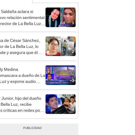
 Saldaña aclara si
vo relación sentimental
1
irector de La Bella Luz
denunciarlo por
ientos: “Me parece muy
a de César Sánchez,
or de La Bella Luz, lo
2
nde y asegura que él
só relación clandestina
aldy Saldaña: "Hace
ly Medina
ños"
mascara a dueño de La
3
 Luz y expone audio
 le reclama a Naldy
ña por videos con César
 Junior, hijo del dueño
hez
 Bella Luz, recibe
4
s críticas en redes por
de Naldy Saldaña:
ador”