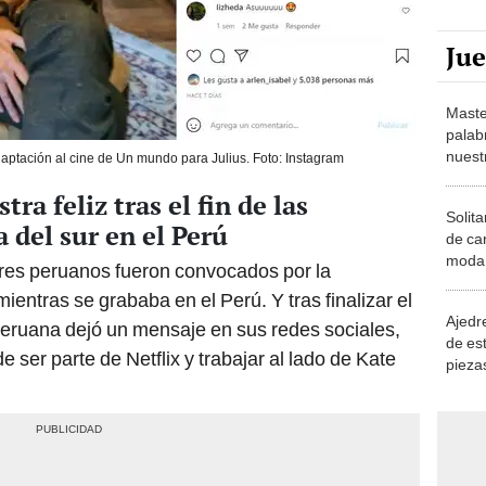
Ju
Maste
palab
nuest
daptación al cine de Un mundo para Julius. Foto: Instagram
ra feliz tras el fin de las
Solita
 del sur en el Perú
de ca
moda.
tores peruanos fueron convocados por la
demue
ientras se grababa en el Perú. Y tras finalizar el
Ajedre
 peruana dejó un mensaje en sus redes sociales,
de es
 ser parte de Netflix y trabajar al lado de Kate
piezas
consi