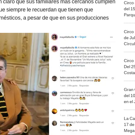
n claro que sus familiares más cercanos cumplen
Circo 
del 15
 que siempre le recuerdan que tienen que
Parqu
mésticos, a pesar de que en sus producciones
Migue
Circo
de Jul
Círcul
Circo
Del 2
Costa
Gran 
del 10
en el
La Ca
17 de 
Mega 