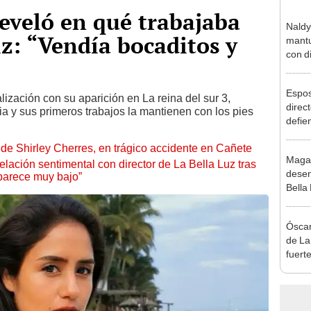
reveló en qué trabajaba
Naldy
iz: “Vendía bocaditos y
mantu
con d
tras 
tocam
Espos
bajo”
lización con su aparición en La reina del sur 3,
direct
ia y sus primeros trabajos la mantienen con los pies
defie
confe
de Shirley Cherres, en trágico accidente en Cañete
con N
Maga
dos a
lación sentimental con director de La Bella Luz tras
desen
parece muy bajo”
Bella
donde
Salda
Óscar
Sánc
de La
fuerte
caso 
“Apañ