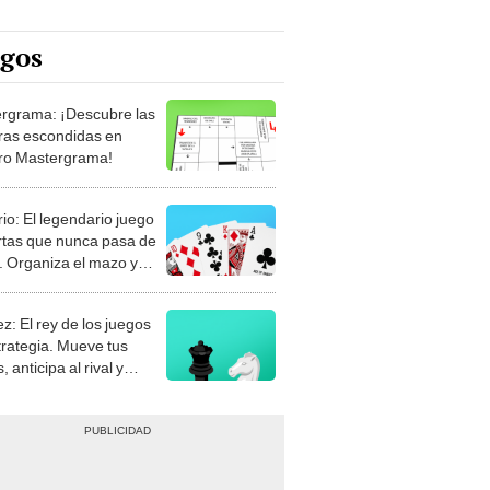
egos
rgrama: ¡Descubre las
ras escondidas en
ro Mastergrama!
rio: El legendario juego
rtas que nunca pasa de
 Organiza el mazo y
stra tu habilidad.
z: El rey de los juegos
trategia. Mueve tus
, anticipa al rival y
gue el jaque mate.