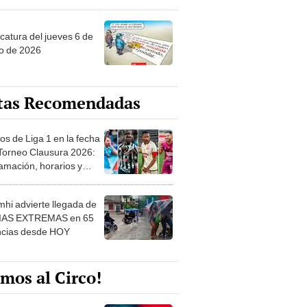
ncatura del jueves 6 de
o de 2026
tas Recomendadas
os de Liga 1 en la fecha
 Torneo Clausura 2026:
amación, horarios y
 ver
hi advierte llegada de
IAS EXTREMAS en 65
ncias desde HOY
mos al Circo!