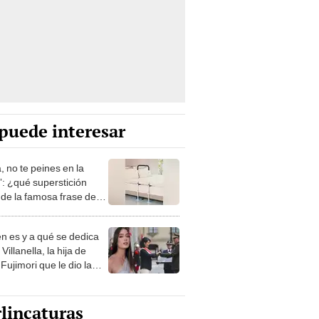
puede interesar
, no te peines en la
: ¿qué superstición
de la famosa frase de
nanitos Verdes?
n es y a qué se dedica
Villanella, la hija de
Fujimori que le dio la
 a nivel nacional?
lincaturas