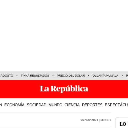
E AGOSTO
TINKA RESULTADOS
PRECIO DEL DÓLAR
OLLANTA HUMALA
P
N
ECONOMÍA
SOCIEDAD
MUNDO
CIENCIA
DEPORTES
ESPECTÁCU
06 Nov 2021 | 18:21 h
LO