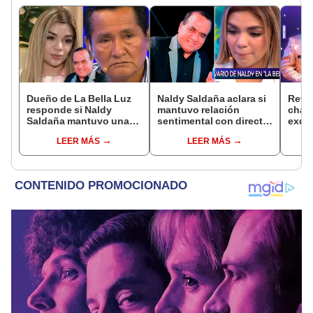
Dueño de La Bella Luz
Naldy Saldaña aclara si
Reve
responde si Naldy
mantuvo relación
chat
Saldaña mantuvo una
sentimental con director
exdir
relación con el
de La Bella Luz tras
Luz a
LEER MÁS
LEER MÁS
exdirector musical: “No
denunciarlo por
canta
me consta”
tocamientos: “Me
Salaz
parece muy bajo”
espe