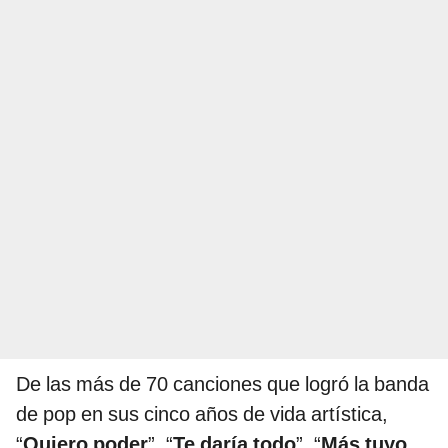
De las más de 70 canciones que logró la banda
de pop en sus cinco años de vida artística,
“
Quiero poder
”
,
“
Te daría todo
”
,
“
Más tuyo