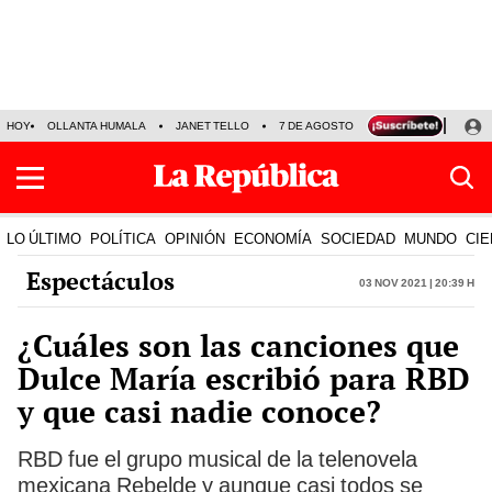
HOY
OLLANTA HUMALA
JANET TELLO
7 DE AGOSTO
TINKA RESULTADOS
LO ÚLTIMO
POLÍTICA
OPINIÓN
ECONOMÍA
SOCIEDAD
MUNDO
CIE
Espectáculos
03 Nov 2021 | 20:39 h
¿Cuáles son las canciones que
Dulce María escribió para RBD
y que casi nadie conoce?
RBD fue el grupo musical de la telenovela
mexicana Rebelde y aunque casi todos se