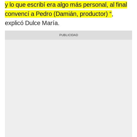
y lo que escribí era algo más personal, al final
convencí a Pedro (Damián, productor) “
,
explicó Dulce María.