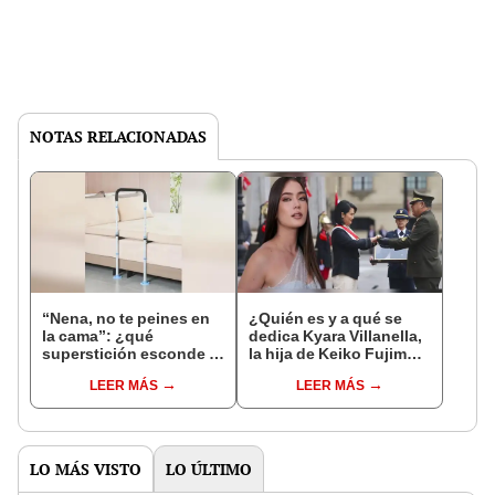
NOTAS RELACIONADAS
“Nena, no te peines en
¿Quién es y a qué se
la cama”: ¿qué
dedica Kyara Villanella,
superstición esconde la
la hija de Keiko Fujimori
famosa frase de los
que le dio la contra a
LEER MÁS
LEER MÁS
Enanitos Verdes?
nivel nacional?
LO MÁS VISTO
LO ÚLTIMO