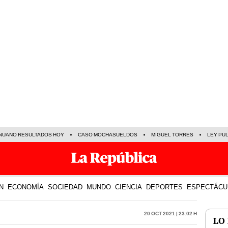
NUANO RESULTADOS HOY
CASO MOCHASUELDOS
MIGUEL TORRES
LEY PU
N
ECONOMÍA
SOCIEDAD
MUNDO
CIENCIA
DEPORTES
ESPECTÁCU
20 Oct 2021 | 23:02 h
LO