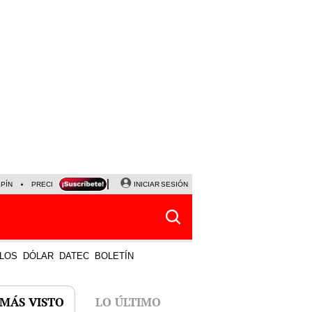
LPÍN
PRECIO DEL DÓLAR
CORTE DE LUZ
INICIAR SESIÓN
VIERNES 7 DE AGOSTO
ALBER
LOS
DÓLAR
DATEC
BOLETÍN
 MÁS VISTO
LO ÚLTIMO