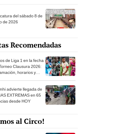
ncatura del sábado 8 de
o de 2026
tas Recomendadas
os de Liga 1 en la fecha
 Torneo Clausura 2026:
amación, horarios y
 ver
hi advierte llegada de
IAS EXTREMAS en 65
ncias desde HOY
mos al Circo!