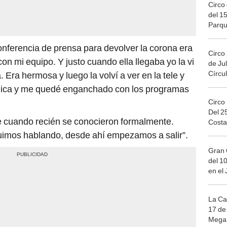
Circo 
del 15
Parqu
Migue
 conferencia de prensa para devolver la corona era
Circo
n mi equipo. Y justo cuando ella llegaba yo la vi
de Jul
Círcul
Era hermosa y luego la volví a ver en la tele y
ública y me quedé enganchado con los programas
Circo
Del 2
te cuando recién se conocieron formalmente.
Costa
imos hablando, desde ahí empezamos a salir”.
Gran 
del 10
en el
La Ca
17 de 
Mega 