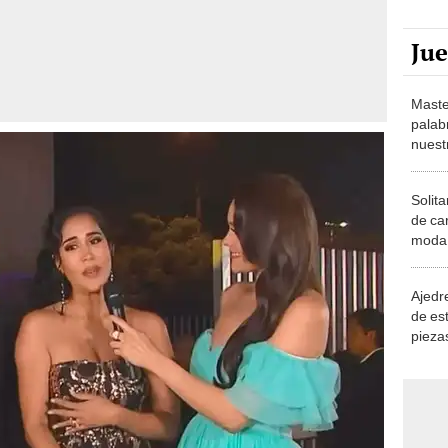
Ju
Maste
palab
nuest
Solita
de ca
moda.
demue
Ajedre
de es
piezas
consi