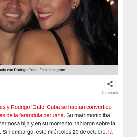
onio con Rodrigo Cuba. Foto: Instagram
Compartir
es y Rodrigo ‘Gato’ Cuba se habían convertido
es de la farándula peruana
. Su matrimonio iba
 hermosa hija y en su momento hablaron sobre la
a. Sin embargo, este miércoles 20 de octubre,
la