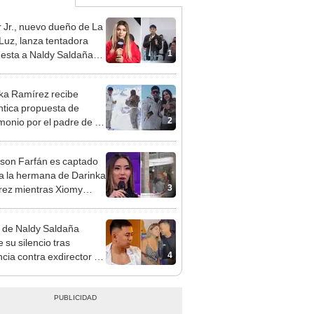
 Jr., nuevo dueño de La
 Luz, lanza tentadora
1
esta a Naldy Saldaña
denuncia por
ientos: “Va a haber otro
ka Ramírez recibe
e ley”
tica propuesta de
2
monio por el padre de su
"Entre nervios, lágrimas
hísima felicidad"
rson Farfán es captado
 a la hermana de Darinka
3
ez mientras Xiomy
hiro trabajaba: “Él tiene
”
 de Naldy Saldaña
 su silencio tras
4
cia contra exdirector de
lla Luz: "Tiene todo mi
o"