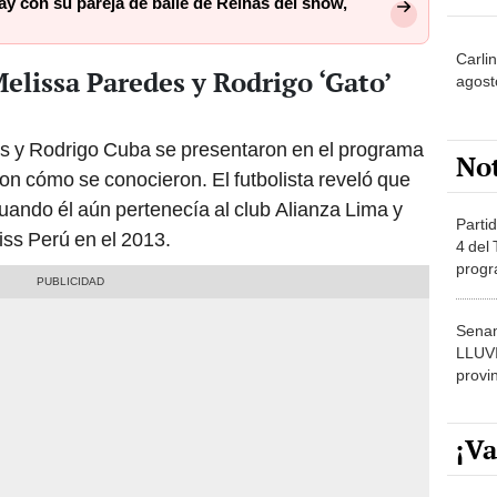
y con su pareja de baile de Reinas del show,
Carli
lissa Paredes y Rodrigo ‘Gato’
agost
s y Rodrigo Cuba se presentaron en el programa
No
ron cómo se conocieron. El futbolista reveló que
cuando él aún pertenecía al club Alianza Lima y
Partid
iss Perú en el 2013.
4 del
progr
dónde
Senam
LLUV
provi
¡Va