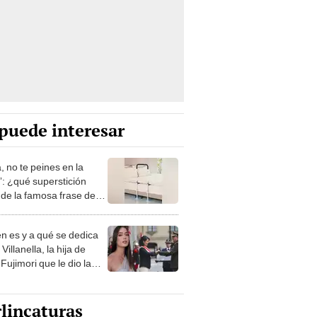
puede interesar
, no te peines en la
: ¿qué superstición
de la famosa frase de
nanitos Verdes?
n es y a qué se dedica
Villanella, la hija de
Fujimori que le dio la
 a nivel nacional?
lincaturas