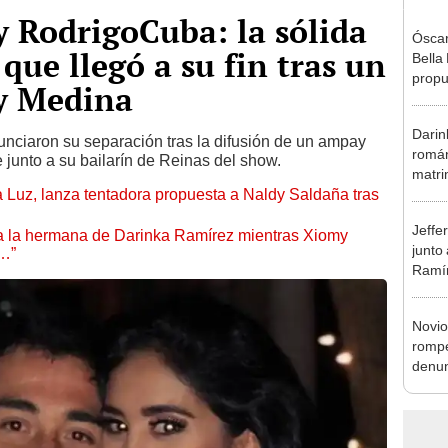
y RodrigoCuba: la sólida
Óscar
que llegó a su fin tras un
Bella
propu
y Medina
tras 
tocam
Darin
tipo d
nciaron su separación tras la difusión de un ampay
román
 junto a su bailarín de Reinas del show.
matri
a Luz, lanza tentadora propuesta a Naldy Saldaña tras
hija: 
y muc
Jeffe
 a la hermana de Darinka Ramírez mientras Xiomy
junto
s…”
Ramír
Kanas
sus…
Novio
rompe
denun
La Be
apoy