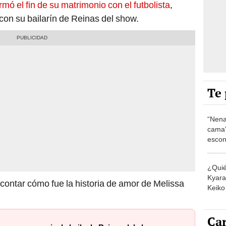
ó el fin de su matrimonio con el futbolista
,
on su bailarín de Reinas del show.
Te 
“Nena
cama”
escon
los E
¿Quié
Kyara 
 contar cómo fue la historia de amor de Melissa
Keiko 
contra
Car