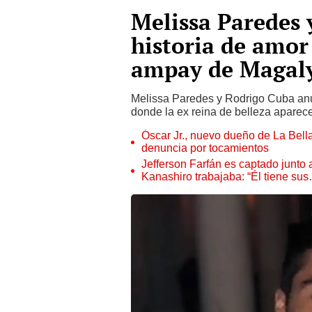
Melissa Paredes 
historia de amor 
ampay de Magal
Melissa Paredes y Rodrigo Cuba anu
donde la ex reina de belleza aparece
Óscar Jr., nuevo dueño de La Bell
denuncia por tocamientos
Jefferson Farfán es captado junto
Kanashiro trabajaba: “Él tiene su