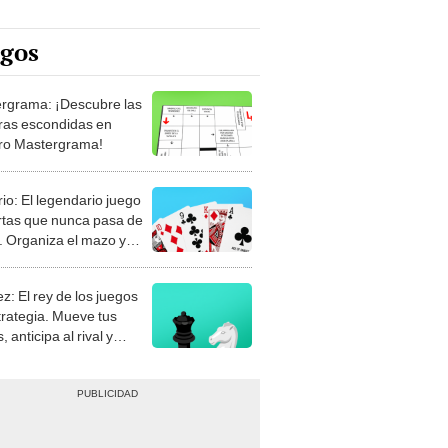
egos
rgrama: ¡Descubre las
ras escondidas en
ro Mastergrama!
rio: El legendario juego
rtas que nunca pasa de
 Organiza el mazo y
stra tu habilidad.
z: El rey de los juegos
trategia. Mueve tus
, anticipa al rival y
gue el jaque mate.