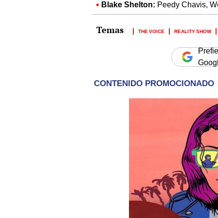
Blake Shelton:
Peedy Chavis, We
THE VOICE
REALITY SHOW
Prefi
Goog