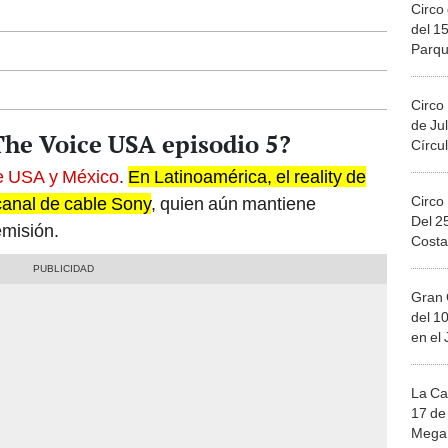
Circo 
del 15
Parqu
Migue
Circo
de Jul
The Voice USA episodio 5?
Círcul
ce USA y México
.
En Latinoamérica, el reality de
Circo
 canal de cable Sony
, quien aún mantiene
Del 2
emisión.
Costa
Gran 
del 10
en el
La Ca
17 de 
Mega 