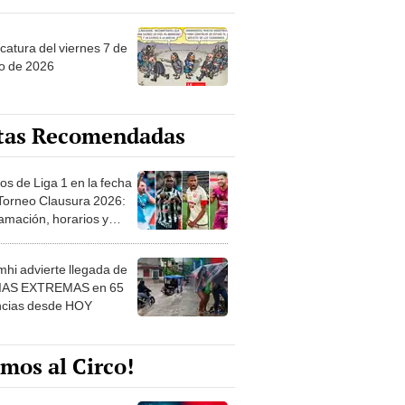
catura del viernes 7 de
o de 2026
tas Recomendadas
os de Liga 1 en la fecha
 Torneo Clausura 2026:
amación, horarios y
 ver
hi advierte llegada de
IAS EXTREMAS en 65
ncias desde HOY
mos al Circo!