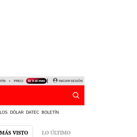
LPÍN
PRECIO DEL DÓLAR
CORTE DE LUZ
INICIAR SESIÓN
VIERNES 7 DE AGOSTO
ALBER
LOS
DÓLAR
DATEC
BOLETÍN
 MÁS VISTO
LO ÚLTIMO