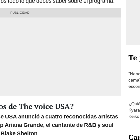
mos todo lo que debes saber sobre el programa.
Te 
“Nena
cama”
escon
los E
¿Quié
os de The voice USA?
Kyara 
e USA anunció a cuatro reconocidas artistas
Keiko 
contra
op Ariana Grande, el cantante de R&B y soul
 Blake Shelton
.
Car