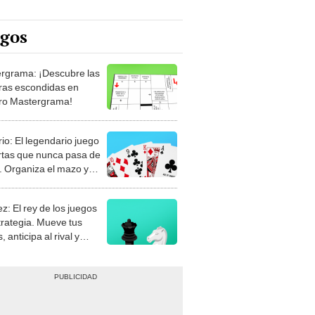
egos
rgrama: ¡Descubre las
ras escondidas en
ro Mastergrama!
rio: El legendario juego
rtas que nunca pasa de
 Organiza el mazo y
stra tu habilidad.
z: El rey de los juegos
trategia. Mueve tus
, anticipa al rival y
gue el jaque mate.