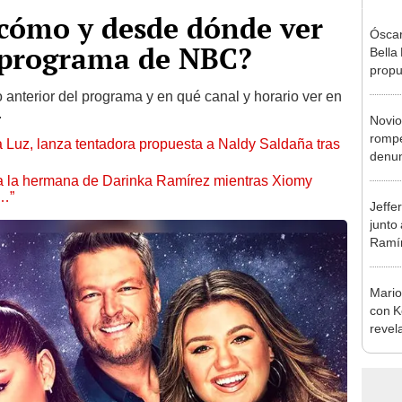
¿cómo y desde dónde ver
Óscar
l programa de NBC?
Bella
propu
tras 
 anterior del programa y en qué canal y horario ver en
tocam
.
Novio
tipo d
rompe
a Luz, lanza tentadora propuesta a Naldy Saldaña tras
denun
La Be
 a la hermana de Darinka Ramírez mientras Xiomy
apoy
s…”
Jeffe
junto
Ramír
Kanas
sus…
Mario
con K
revel
su se
seas f