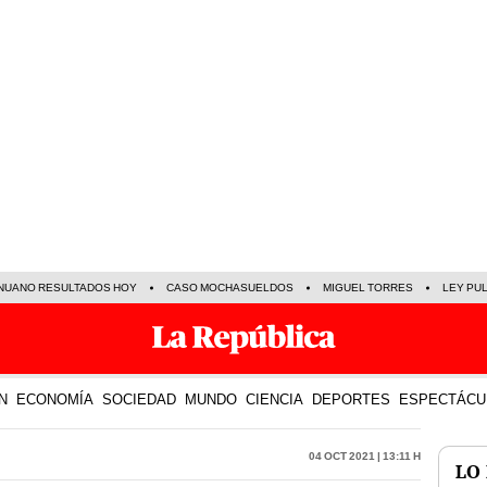
NUANO RESULTADOS HOY
CASO MOCHASUELDOS
MIGUEL TORRES
LEY PU
N
ECONOMÍA
SOCIEDAD
MUNDO
CIENCIA
DEPORTES
ESPECTÁCU
04 Oct 2021 | 13:11 h
LO