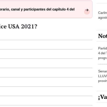
ario, canal y participantes del capítulo 4 del
Carlin
agost
ice USA 2021?
No
Partid
4 del
progr
dónde
Senam
LLUV
provi
¡Va