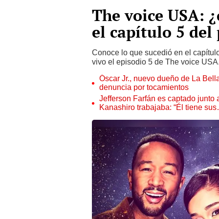
The voice USA: 
el capítulo 5 de
Conoce lo que sucedió en el capítulo
vivo el episodio 5 de The voice USA
Óscar Jr., nuevo dueño de La Bell
denuncia por tocamientos
Jefferson Farfán es captado junto
Kanashiro trabajaba: “Él tiene su