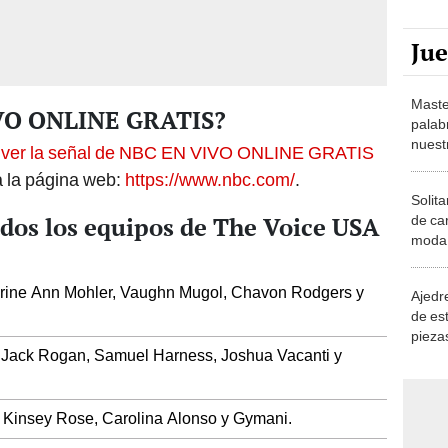
Ju
Maste
VO ONLINE GRATIS?
palab
nuest
á
ver la señal de NBC EN VIVO ONLINE GRATIS
a la página web:
https://www.nbc.com/
.
Solita
os los equipos de The Voice USA
de ca
moda.
demue
rine Ann Mohler, Vaughn Mugol, Chavon Rodgers y
Ajedre
de es
piezas
 Jack Rogan, Samuel Harness, Joshua Vacanti y
consi
Kinsey Rose, Carolina Alonso y Gymani.