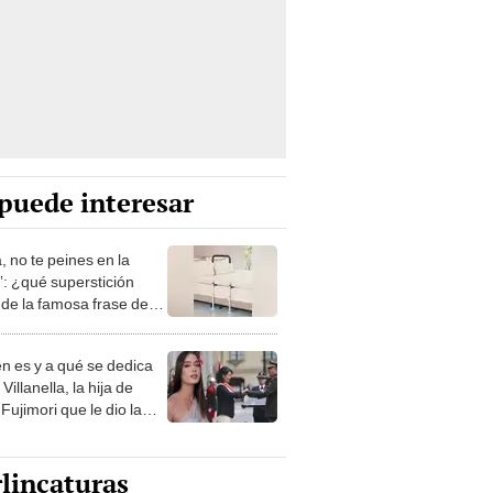
puede interesar
, no te peines en la
: ¿qué superstición
de la famosa frase de
nanitos Verdes?
n es y a qué se dedica
Villanella, la hija de
Fujimori que le dio la
 a nivel nacional?
lincaturas