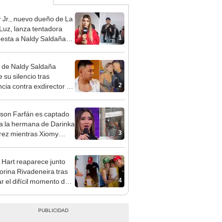
 Jr., nuevo dueño de La
 Luz, lanza tentadora
1
esta a Naldy Saldaña
denuncia por
ientos: “Va a haber otro
 de Naldy Saldaña
e ley”
 su silencio tras
2
cia contra exdirector de
lla Luz: "Tiene todo mi
o"
rson Farfán es captado
 a la hermana de Darinka
3
ez mientras Xiomy
hiro trabajaba: “Él tiene
”
 Hart reaparece junto
orina Rivadeneira tras
4
ar el difícil momento de
paración: "Que siempre
eliz"