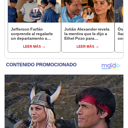
Jefferson Farfán
Julián Alexander revela
Ósca
sorprende al regalarle
la mentira que le dijo a
llant
un departamento a
Ethel Pozo para
conci
joven promesa del
conquistarla: “Si no, no
Luz e
LEER MÁS
LEER MÁS
fútbol: "Lo hago de
hubiéramos salido”
denu
corazón"
Sald