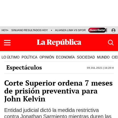
HOY
SINUANO RESULTADOS HOY
ALIANZA LIMA VS SPORT BOYS
JORGE MES
LO ÚLTIMO
POLÍTICA
OPINIÓN
ECONOMÍA
SOCIEDAD
MUNDO
CIE
Espectáculos
09 Jul 2021 | 16:20 h
Corte Superior ordena 7 meses
de prisión preventiva para
John Kelvin
Entidad judicial dictó la medida restrictiva
contra Jonathan Sarmiento mientras duren las