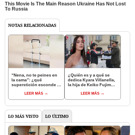
NOTAS RELACIONADAS
“Nena, no te peines en
¿Quién es y a qué se
la cama”: ¿qué
dedica Kyara Villanella,
superstición esconde la
la hija de Keiko Fujimori
famosa frase de los
que le dio la contra a
LEER MÁS
LEER MÁS
Enanitos Verdes?
nivel nacional?
LO MÁS VISTO
LO ÚLTIMO