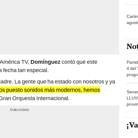
Carlin
agost
No
e América TV,
Domínguez
contó que este
Partid
4 del
a fecha tan especial.
progr
dónde
 Madre. La gente que ha estado con nosotros y ya
s puesto sonidos más modernos, hemos
Senam
a Gran Orquesta Internacional.
LLUV
provi
¡Va