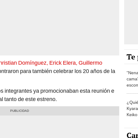
Te 
ristian Domínguez, Erick Elera, Guillermo
ntraron para también celebrar los 20 años de la
“Nena
cama”
escon
los integrantes ya promocionaban esta reunión e
los E
al tanto de este estreno.
¿Quié
Kyara 
Keiko 
contra
Car