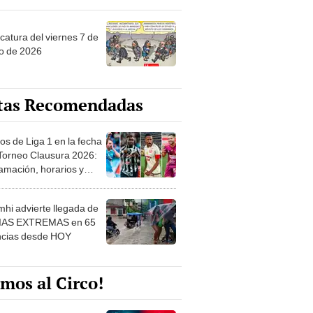
catura del viernes 7 de
o de 2026
tas Recomendadas
os de Liga 1 en la fecha
 Torneo Clausura 2026:
amación, horarios y
 ver
hi advierte llegada de
IAS EXTREMAS en 65
ncias desde HOY
mos al Circo!