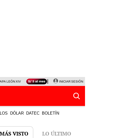
APA LEÓN XIV
NALDY SALDAÑA
INICIAR SESIÓN
LA BELLA LUZ
MAGALY MEDINA
HORÓS
LOS
DÓLAR
DATEC
BOLETÍN
 MÁS VISTO
LO ÚLTIMO