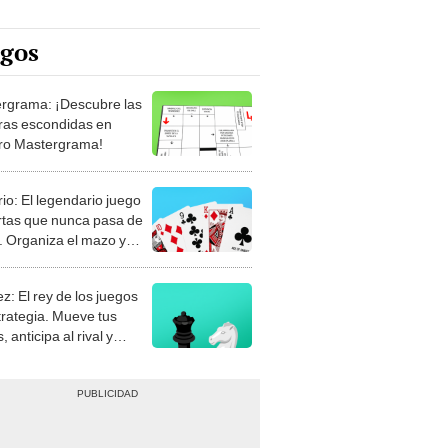
egos
rgrama: ¡Descubre las
ras escondidas en
ro Mastergrama!
rio: El legendario juego
rtas que nunca pasa de
 Organiza el mazo y
stra tu habilidad.
z: El rey de los juegos
trategia. Mueve tus
, anticipa al rival y
gue el jaque mate.