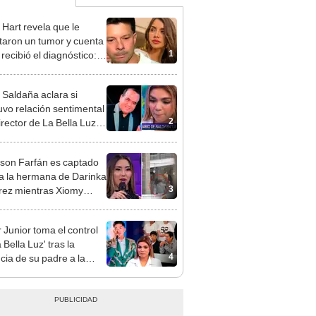
 Hart revela que le
taron un tumor y cuenta
1
recibió el diagnóstico:
res muy fuertes..."
 Saldaña aclara si
vo relación sentimental
2
irector de La Bella Luz
denunciarlo por
ientos: “Me parece muy
rson Farfán es captado
 a la hermana de Darinka
3
ez mientras Xiomy
hiro trabajaba: “Él tiene
”
 Junior toma el control
 Bella Luz' tras la
4
cia de su padre a la
sta por caso Naldy
aña