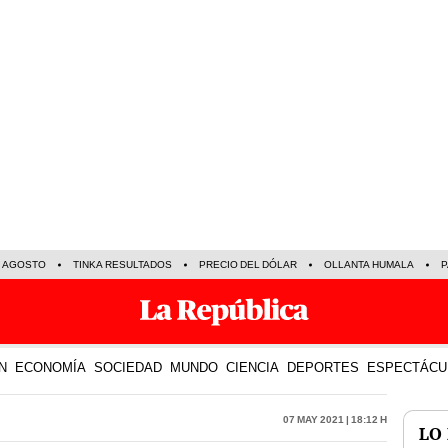
E AGOSTO
TINKA RESULTADOS
PRECIO DEL DÓLAR
OLLANTA HUMALA
P
N
ECONOMÍA
SOCIEDAD
MUNDO
CIENCIA
DEPORTES
ESPECTÁCU
07 May 2021 | 18:12 h
LO