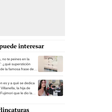
puede interesar
, no te peines en la
: ¿qué superstición
de la famosa frase de
nanitos Verdes?
n es y a qué se dedica
Villanella, la hija de
Fujimori que le dio la
 a nivel nacional?
lincaturas