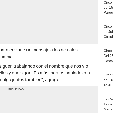
Circo 
del 15
Parqu
Migue
Circo
de Jul
Círcul
ra enviarle un mensaje a los actuales
Circo
Del 2
cumbia.
Costa
siguen trabajando con el nombre que nos vio
ellos y que sigan. Es más, hemos hablado con
Gran 
r algo juntos también”, agregó.
del 10
en el
La Ca
17 de 
Mega 