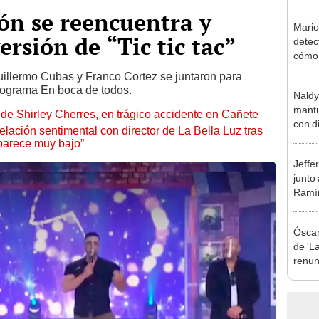
ón se reencuentra y
Mario
rsión de “Tic tic tac”
detec
cómo 
"Dolo
uillermo Cubas y Franco Cortez se juntaron para
rograma En boca de todos.
Naldy
mantu
de Shirley Cherres, en trágico accidente en Cañete
con d
lación sentimental con director de La Bella Luz tras
tras 
parece muy bajo”
tocam
Jeffe
bajo”
junto
Ramír
Kanas
sus…
Óscar
de 'La
renun
orque
Sald