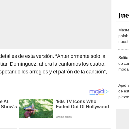
Ju
Maste
palab
nuest
etalles de esta versión. “Anteriormente solo la
Solita
tian Domínguez, ahora la cantamos los cuatro.
de ca
moda.
spetando los arreglos y el patrón de la canción”,
demue
Ajedre
de es
piezas
consi