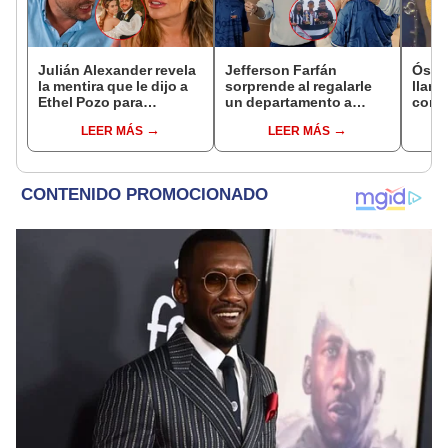
Julián Alexander revela
Jefferson Farfán
Ósca
la mentira que le dijo a
sorprende al regalarle
llant
Ethel Pozo para
un departamento a
conci
conquistarla: “Si no, no
joven promesa del
Luz e
LEER MÁS
LEER MÁS
hubiéramos salido”
fútbol: "Lo hago de
denu
corazón"
Sald