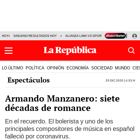
HOY
SINUANO RESULTADOS HOY
ALIANZA LIMA VS SPORT BOYS
JORGE MES
LO ÚLTIMO
POLÍTICA
OPINIÓN
ECONOMÍA
SOCIEDAD
MUNDO
CIE
Espectáculos
29 Dic 2020 | 4:53 h
Armando Manzanero: siete
décadas de romance
En el recuerdo. El bolerista y uno de los
principales compositores de música en español
falleció por coronavirus.