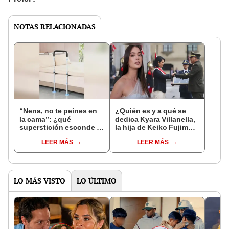
NOTAS RELACIONADAS
“Nena, no te peines en
¿Quién es y a qué se
la cama”: ¿qué
dedica Kyara Villanella,
superstición esconde la
la hija de Keiko Fujimori
famosa frase de los
que le dio la contra a
LEER MÁS
LEER MÁS
Enanitos Verdes?
nivel nacional?
LO MÁS VISTO
LO ÚLTIMO