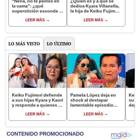
“Nena, no te peines en
¿Quién es y a qué se
la cama”: ¿qué
dedica Kyara Villanella,
superstición esconde la
la hija de Keiko Fujimori
famosa frase de los
que le dio la contra a
LEER MÁS
LEER MÁS
Enanitos Verdes?
nivel nacional?
LO MÁS VISTO
LO ÚLTIMO
Keiko Fujimori defiende
Pamela López deja en
Kenji
a sus hijas Kyara y Kaori
shock al destapar
su du
y responde a quienes la
lamentable episodio
depre
llaman ‘suegra’ en vivo:
que vivió con dueños
Cong
LEER MÁS
LEER MÁS
“No pueden decirme”
de La Bella Luz: "Hasta
inolv
el día de hoy ..."
espo