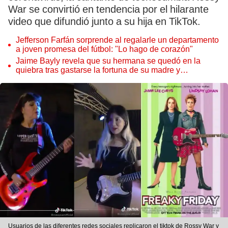
War se convirtió en tendencia por el hilarante
video que difundió junto a su hija en TikTok.
Jefferson Farfán sorprende al regalarle un departamento
a joven promesa del fútbol: "Lo hago de corazón"
Jaime Bayly revela que su hermana se quedó en la
quiebra tras gastarse la fortuna de su madre y
denunciarla: "Pedía más"
Usuarios de las diferentes redes sociales replicaron el tiktok de Rossy War y