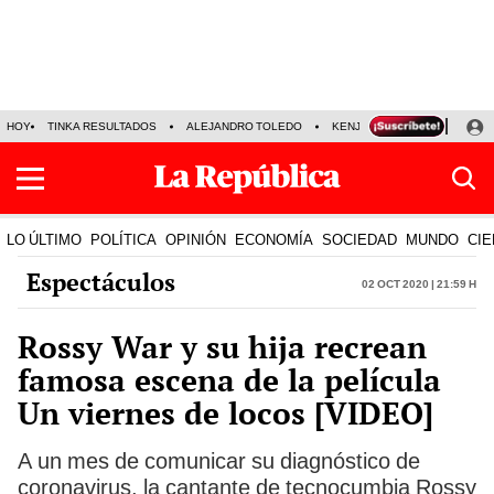
HOY
TINKA RESULTADOS
ALEJANDRO TOLEDO
KENJI FUJIMORI
PRECIO
LO ÚLTIMO
POLÍTICA
OPINIÓN
ECONOMÍA
SOCIEDAD
MUNDO
CIE
Espectáculos
02 Oct 2020 | 21:59 h
Rossy War y su hija recrean
famosa escena de la película
Un viernes de locos [VIDEO]
A un mes de comunicar su diagnóstico de
coronavirus, la cantante de tecnocumbia Rossy