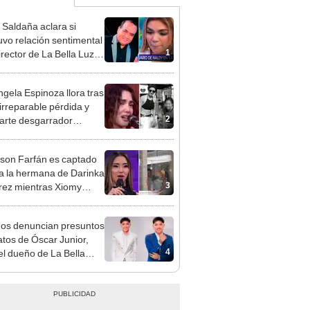
 Saldaña aclara si
vo relación sentimental
1
irector de La Bella Luz
denunciarlo por
ientos: “Me parece muy
gela Espinoza llora tras
 irreparable pérdida y
2
rte desgarrador
je: "Descansa en paz,
bé"
rson Farfán es captado
 a la hermana de Darinka
3
ez mientras Xiomy
hiro trabajaba: “Él tiene
”
gos denuncian presuntos
atos de Óscar Junior,
4
del dueño de La Bella
"Humilla a los demás"