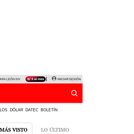
APA LEÓN XIV
NALDY SALDAÑA
INICIAR SESIÓN
LA BELLA LUZ
MAGALY MEDINA
HORÓS
LOS
DÓLAR
DATEC
BOLETÍN
 MÁS VISTO
LO ÚLTIMO