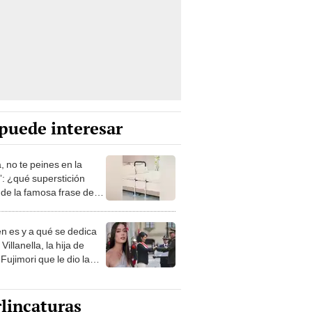
puede interesar
, no te peines en la
: ¿qué superstición
de la famosa frase de
nanitos Verdes?
n es y a qué se dedica
Villanella, la hija de
Fujimori que le dio la
 a nivel nacional?
lincaturas