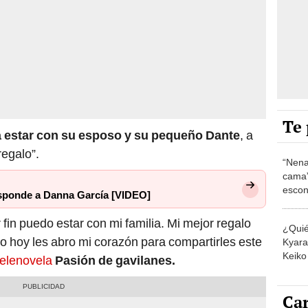
Te 
a estar con su esposo y su pequeño Dante
, a
regalo”.
“Nena
cama”
escon
esponde a Danna García [VIDEO]
los E
 fin puedo estar con mi familia. Mi mejor regalo
¿Quié
o hoy les abro mi corazón para compartirles este
Kyara 
Keiko 
telenovela
Pasión de gavilanes.
contra
Car