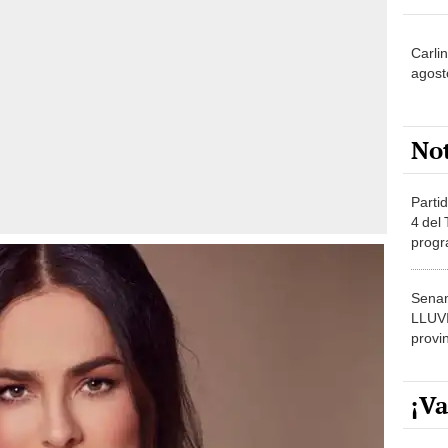
Carli
agost
No
Partid
4 del
progr
dónde
Senam
LLUV
provi
¡Va