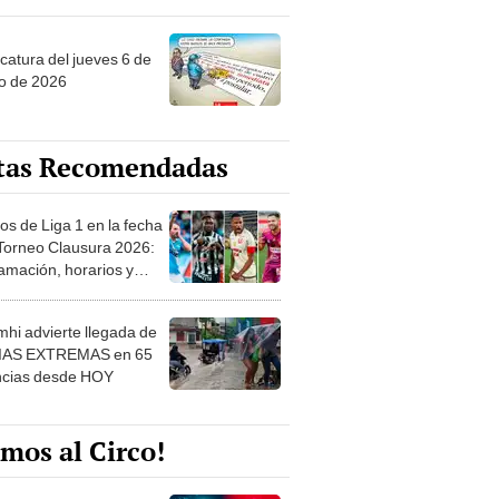
ncatura del jueves 6 de
o de 2026
tas Recomendadas
os de Liga 1 en la fecha
 Torneo Clausura 2026:
amación, horarios y
 ver
hi advierte llegada de
IAS EXTREMAS en 65
ncias desde HOY
mos al Circo!