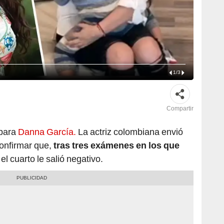
1
/
3
Compartir
 para
Danna García.
La actriz colombiana envió
onfirmar que,
tras tres exámenes en los que
,
el cuarto le salió negativo.