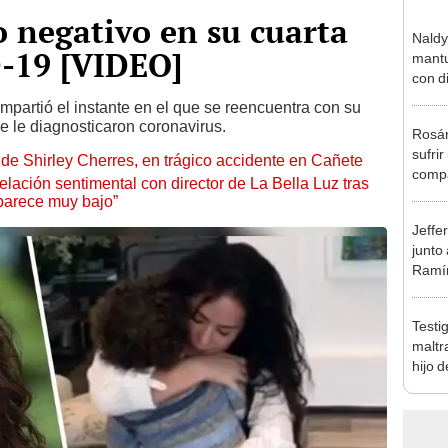
 negativo en su cuarta
Naldy
-19 [VIDEO]
mantu
con d
tras 
ompartió el instante en el que se reencuentra con su
tocam
e le diagnosticaron coronavirus.
Rosán
bajo”
sufrir
de Shirley Cherres, en trágico accidente en Cañete
compa
lación sentimental con director de La Bella Luz tras
mensa
parece muy bajo”
mi be
Jeffe
junto
Ramír
Kanas
sus…
Testi
maltr
hijo 
Luz: 