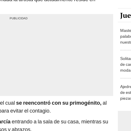
Ju
Maste
palab
nuest
Solita
de ca
moda.
demue
Ajedre
de es
piezas
el cual
se reencontró con su primogénito,
al
consi
ara evitar el contagio.
rcía
entrando a la sala de su casa, mientras su
esos y abrazos.