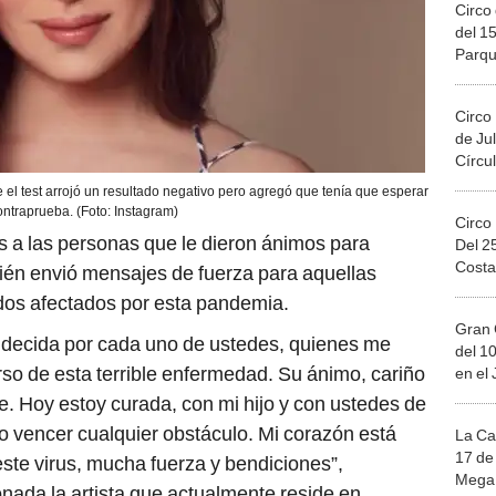
Circo 
del 15
Parqu
Migue
Circo
de Jul
Círcul
e el test arrojó un resultado negativo pero agregó que tenía que esperar
ntraprueba. (Foto: Instagram)
Circo
s a las personas que le dieron ánimos para
Del 2
Costa
én envió mensajes de fuerza para aquellas
idos afectados por esta pandemia.
Gran 
ndecida por cada uno de ustedes, quienes me
del 10
so de esta terrible enfermedad. Su ánimo, cariño
en el
te. Hoy estoy curada, con mi hijo y con ustedes de
o vencer cualquier obstáculo. Mi corazón está
La Ca
17 de 
este virus, mucha fuerza y bendiciones”,
Mega 
ada la artista que actualmente reside en