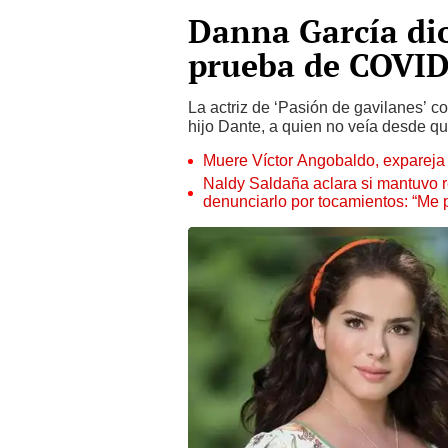
Danna García dio
prueba de COVID
La actriz de ‘Pasión de gavilanes’ c
hijo Dante, a quien no veía desde qu
Muere Víctor Angobaldo, expareja 
Naldy Saldaña aclara si mantuvo re
denunciarlo por tocamientos: “Me 