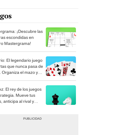
egos
rgrama: ¡Descubre las
ras escondidas en
ro Mastergrama!
rio: El legendario juego
rtas que nunca pasa de
 Organiza el mazo y
stra tu habilidad.
z: El rey de los juegos
trategia. Mueve tus
, anticipa al rival y
gue el jaque mate.