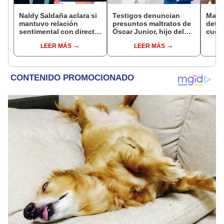
Naldy Saldaña aclara si
Testigos denuncian
Mario
mantuvo relación
presuntos maltratos de
detec
sentimental con director
Óscar Junior, hijo del
cuent
de La Bella Luz tras
dueño de La Bella Luz:
diagn
LEER MÁS
LEER MÁS
denunciarlo por
"Humilla a los demás"
muy f
tocamientos: “Me
parece muy bajo”