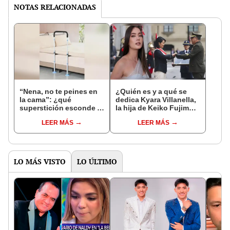
NOTAS RELACIONADAS
“Nena, no te peines en
¿Quién es y a qué se
la cama”: ¿qué
dedica Kyara Villanella,
superstición esconde la
la hija de Keiko Fujimori
famosa frase de los
que le dio la contra a
LEER MÁS
LEER MÁS
Enanitos Verdes?
nivel nacional?
LO MÁS VISTO
LO ÚLTIMO