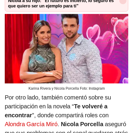
Nicola a su hijo: “El futuro es incierto, lo seguro es
que quiero ser un ejemplo para ti”
Karina Rivera y Nicola Porcella Foto: Instagram
Por otro lado, también comentó sobre su
participación en la novela “
Te volveré a
encontrar
”, donde compartirá roles con
Alondra García Miró
.
Nicola Porcella
aseguró
que sus problemas con el canal quedaron atrás