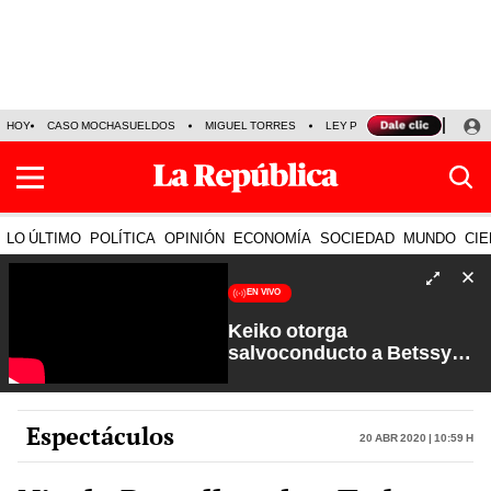
HOY
CASO MOCHASUELDOS
MIGUEL TORRES
LEY PULPÍN
PRECIO DEL
LO ÚLTIMO
POLÍTICA
OPINIÓN
ECONOMÍA
SOCIEDAD
MUNDO
CIE
EN VIVO
Keiko otorga
salvoconducto a Betssy
Chávez y renuevan
Petroperú | Sin Guion con
Rosa María Palacios
Espectáculos
20 Abr 2020 | 10:59 h