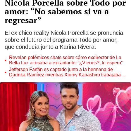
Nicola Porcella sobre Todo por
amor: “No sabemos si va a
regresar”
El ex chico reality Nicola Porcella se pronuncia
sobre el futuro del programa Todo por amor,
que conducía junto a Karina Rivera.
Revelan polémicos chats sobre cómo exdirector de La
Bella Luz acosaba a excantante: “¿Vienes?, te espero”
Jefferson Farfán es captado junto a la hermana de
Darinka Ramírez mientras Xiomy Kanashiro trabajaba:
“Él tiene sus…”