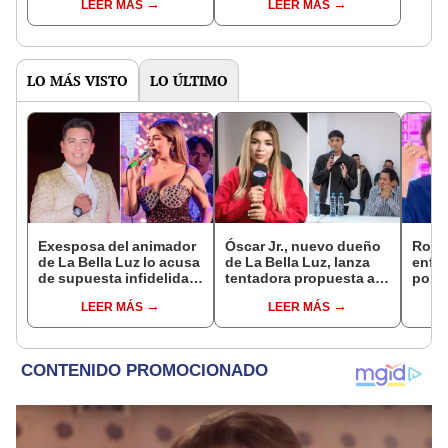
LEER MÁS
LEER MÁS
Enanitos Verdes?
nivel nacional?
LO MÁS VISTO
LO ÚLTIMO
Exesposa del animador
Óscar Jr., nuevo dueño
Rodr
de La Bella Luz lo acusa
de La Bella Luz, lanza
enfur
de supuesta infidelidad
tentadora propuesta a
popu
con Naldy Saldaña y
Naldy Saldaña tras
telev
LEER MÁS
LEER MÁS
expone chats
denuncia por
Nald
tocamientos: “Va a
denu
haber otro tipo de ley”
Sánc