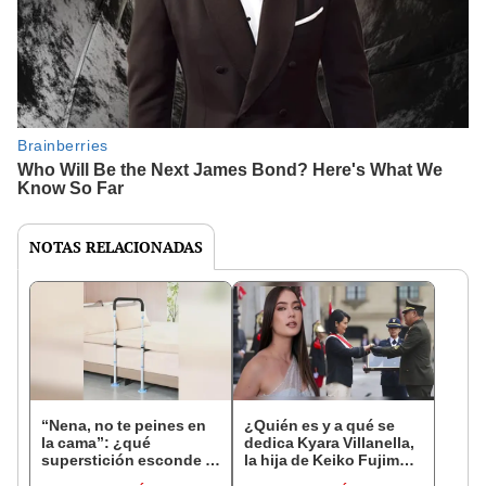
NOTAS RELACIONADAS
“Nena, no te peines en
¿Quién es y a qué se
la cama”: ¿qué
dedica Kyara Villanella,
superstición esconde la
la hija de Keiko Fujimori
famosa frase de los
que le dio la contra a