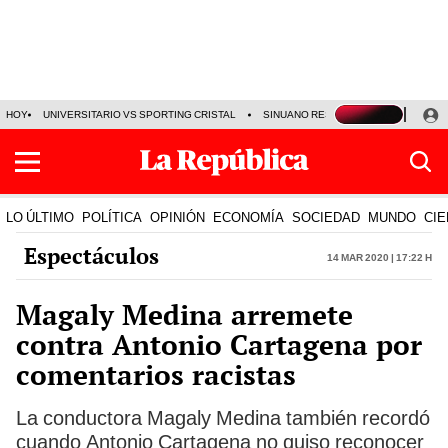
HOY
UNIVERSITARIO VS SPORTING CRISTAL
SINUANO RESULTADOS HOY
CA
LO ÚLTIMO
POLÍTICA
OPINIÓN
ECONOMÍA
SOCIEDAD
MUNDO
CIE
Espectáculos
14 Mar 2020 | 17:22 h
Magaly Medina arremete
contra Antonio Cartagena por
comentarios racistas
La conductora Magaly Medina también recordó
cuando Antonio Cartagena no quiso reconocer