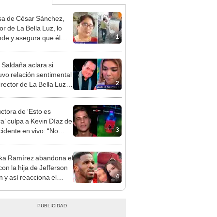
a de César Sánchez,
or de La Bella Luz, lo
1
nde y asegura que él
só relación clandestina
aldy Saldaña: "Hace
 Saldaña aclara si
ños"
vo relación sentimental
2
irector de La Bella Luz
denunciarlo por
ientos: “Me parece muy
ctora de ‘Esto es
a’ culpa a Kevin Díaz de
3
cidente en vivo: “No
ó la postura correcta”
ka Ramírez abandona el
con la hija de Jefferson
4
n y así reacciona el
olista: “A ti que…”