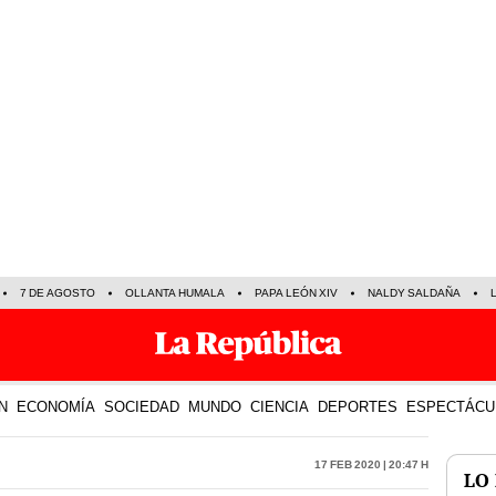
7 DE AGOSTO
OLLANTA HUMALA
PAPA LEÓN XIV
NALDY SALDAÑA
N
ECONOMÍA
SOCIEDAD
MUNDO
CIENCIA
DEPORTES
ESPECTÁCU
17 Feb 2020 | 20:47 h
LO