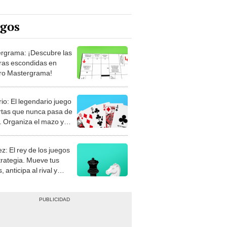
egos
rgrama: ¡Descubre las
ras escondidas en
ro Mastergrama!
rio: El legendario juego
rtas que nunca pasa de
 Organiza el mazo y
stra tu habilidad.
z: El rey de los juegos
trategia. Mueve tus
, anticipa al rival y
gue el jaque mate.