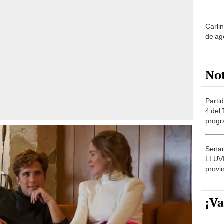
Carli
de ag
No
Partid
4 del
progr
dónde
Senam
LLUV
provi
¡Va