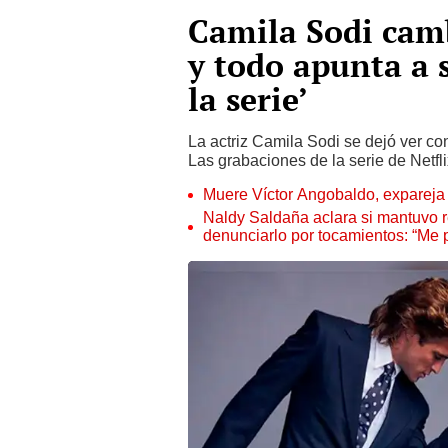
Camila Sodi cam
y todo apunta a s
la serie’
La actriz Camila Sodi se dejó ver co
Las grabaciones de la serie de Netfl
Muere Víctor Angobaldo, expareja 
Naldy Saldaña aclara si mantuvo re
denunciarlo por tocamientos: “Me 