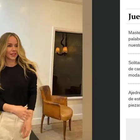
Ju
Maste
palab
nuest
Solita
de ca
moda.
demue
Ajedre
de es
piezas
consi