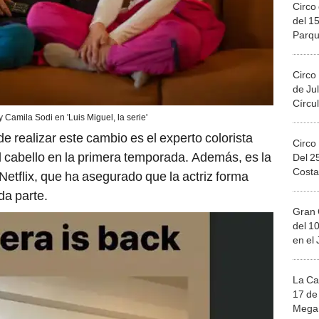
Circo 
del 15
Parqu
Migue
Circo
de Jul
Círcul
 Camila Sodi en 'Luis Miguel, la serie'
de realizar este cambio es el experto colorista
Circo
l cabello en la primera temporada. Además, es la
Del 2
Costa
etflix, que ha asegurado que la actriz forma
da parte.
Gran 
del 10
en el
La Ca
17 de 
Mega 