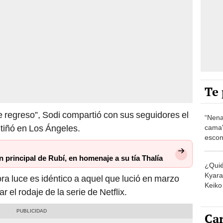
Te 
 regreso”, Sodi compartió con sus seguidores el
“Nena
 tiñó en Los Ángeles.
cama”
escon
los E
n principal de Rubí, en homenaje a su tía Thalía
¿Quié
Kyara 
ora luce es idéntico a aquel que lució en marzo
Keiko 
r el rodaje de la serie de Netflix.
contra
Car