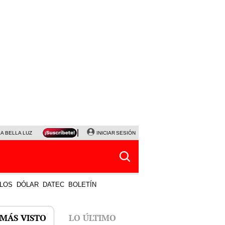
LA BELLA LUZ
MAGALY MEDINA
INICIAR SESIÓN
SINUANO RESULTADOS HOY
JANET TELLO
LOS
DÓLAR
DATEC
BOLETÍN
 MÁS VISTO
LO ÚLTIMO