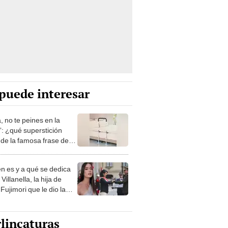
puede interesar
, no te peines en la
: ¿qué superstición
de la famosa frase de
nanitos Verdes?
n es y a qué se dedica
Villanella, la hija de
Fujimori que le dio la
 a nivel nacional?
lincaturas