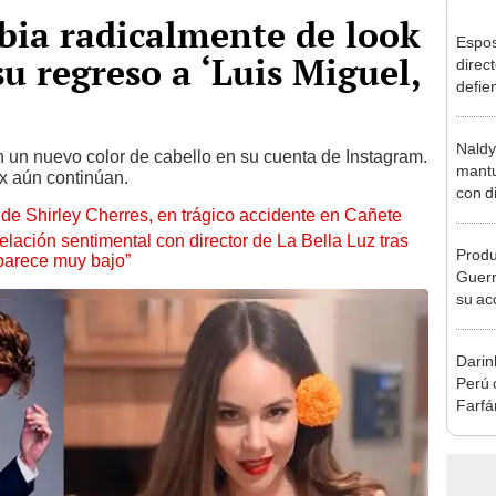
bia radicalmente de look
Espos
u regreso a ‘Luis Miguel,
direct
defie
confe
con N
Naldy
dos a
n un nuevo color de cabello en su cuenta de Instagram.
mantu
ix aún continúan.
con d
de Shirley Cherres, en trágico accidente en Cañete
tras 
tocam
lación sentimental con director de La Bella Luz tras
Produ
bajo”
parece muy bajo”
Guerr
su ac
adopt
Darin
Perú 
Farfá
exfutb