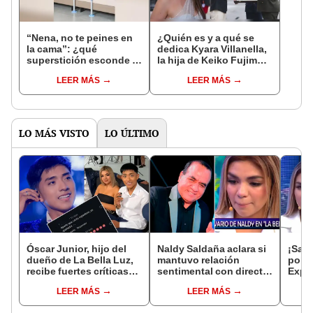
“Nena, no te peines en
¿Quién es y a qué se
la cama”: ¿qué
dedica Kyara Villanella,
superstición esconde la
la hija de Keiko Fujimori
famosa frase de los
que le dio la contra a
LEER MÁS
LEER MÁS
Enanitos Verdes?
nivel nacional?
LO MÁS VISTO
LO ÚLTIMO
Óscar Junior, hijo del
Naldy Saldaña aclara si
¡Sale
dueño de La Bella Luz,
mantuvo relación
polé
recibe fuertes críticas
sentimental con director
Expon
en redes por caso de
de La Bella Luz tras
Ósca
LEER MÁS
LEER MÁS
Naldy Saldaña:
denunciarlo por
de La
“Apañador”
tocamientos: “Me
Salda