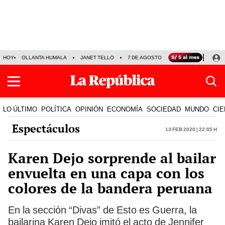
HOY
OLLANTA HUMALA
JANET TELLO
7 DE AGOSTO
TINKA RESULTADOS
LO ÚLTIMO
POLÍTICA
OPINIÓN
ECONOMÍA
SOCIEDAD
MUNDO
CIE
Espectáculos
13 Feb 2020 | 22:05 h
Karen Dejo sorprende al bailar
envuelta en una capa con los
colores de la bandera peruana
En la sección “Divas” de Esto es Guerra, la
bailarina Karen Dejo imitó el acto de Jennifer