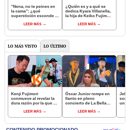
“Nena, no te peines en
¿Quién es y a qué se
la cama”: ¿qué
dedica Kyara Villanella,
superstición esconde la
la hija de Keiko Fujimori
famosa frase de los
que le dio la contra a
LEER MÁS
LEER MÁS
Enanitos Verdes?
nivel nacional?
LO MÁS VISTO
LO ÚLTIMO
Kenji Fujimori
Óscar Junior rompe en
Jeffe
conmueve al revelar la
llanto en pleno
sorpr
dura razón por la que no
concierto de La Bella
un d
tiene hijos con su
Luz en Tarapoto tras
jove
LEER MÁS
LEER MÁS
esposa Erika Muñóz: "El
denuncia de Naldy
fútbo
proceso judicial"
Saldaña
cora