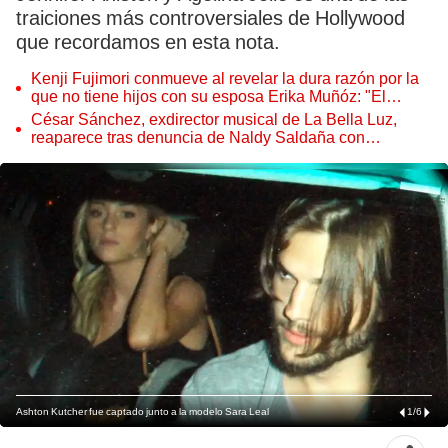
traiciones más controversiales de Hollywood
que recordamos en esta nota.
Kenji Fujimori conmueve al revelar la dura razón por la
que no tiene hijos con su esposa Erika Muñóz: "El
proceso judicial"
César Sánchez, exdirector musical de La Bella Luz,
reaparece tras denuncia de Naldy Saldaña con
polémico pedido
Ashton Kutcher fue captado junto a la modelo Sara Leal
1
/
6