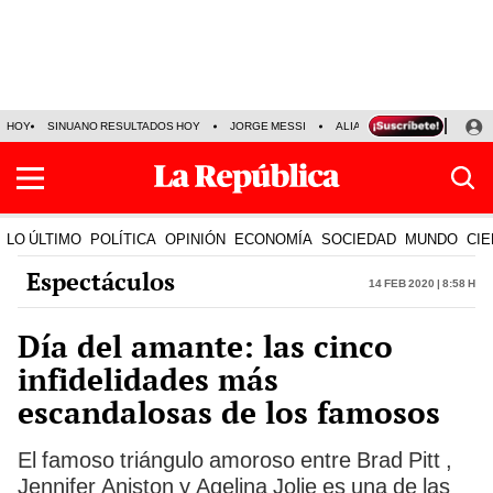
HOY
SINUANO RESULTADOS HOY
JORGE MESSI
ALIANZA LIMA VS SPORT BO
LO ÚLTIMO
POLÍTICA
OPINIÓN
ECONOMÍA
SOCIEDAD
MUNDO
CIE
Espectáculos
14 Feb 2020 | 8:58 h
Día del amante: las cinco
infidelidades más
escandalosas de los famosos
El famoso triángulo amoroso entre Brad Pitt ,
Jennifer Aniston y Agelina Jolie es una de las