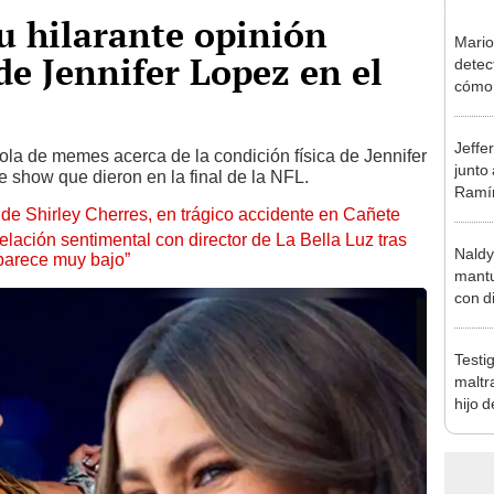
su hilarante opinión
Mario
 de Jennifer Lopez en el
detec
cómo 
"Dolo
Jeffe
 ola de memes acerca de la condición física de Jennifer
junto
e show que dieron en la final de la NFL.
Ramír
de Shirley Cherres, en trágico accidente en Cañete
Kanas
sus…
lación sentimental con director de La Bella Luz tras
Naldy
parece muy bajo”
mantu
con d
tras 
tocam
Testi
bajo”
maltr
hijo 
Luz: 