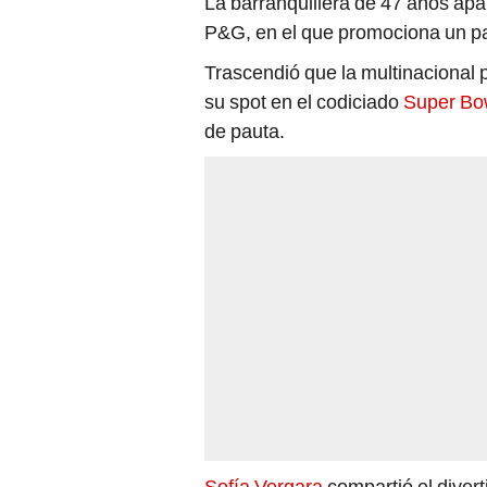
La barranquillera de 47 años ap
P&G, en el que promociona un pap
Trascendió que la multinacional p
su spot en el codiciado
Super Bo
de pauta.
Sofía Vergara
compartió el diver