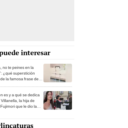
puede interesar
, no te peines en la
: ¿qué superstición
de la famosa frase de
nanitos Verdes?
n es y a qué se dedica
Villanella, la hija de
Fujimori que le dio la
 a nivel nacional?
lincaturas