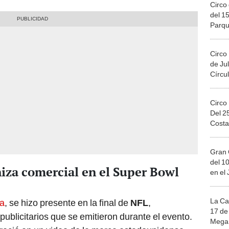
Circo 
del 15
Parqu
Migue
Circo
de Jul
Círcul
Circo
Del 2
Costa
Gran 
del 10
iza comercial en el Super Bowl
en el
La Ca
ra
, se hizo presente en la final de
NFL
,
17 de 
ublicitarios que se emitieron durante el evento.
Mega 