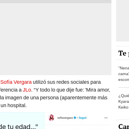
Te 
“Nena
cama”
escon
,
Sofía Vergara
utilizó sus redes sociales para
los E
ferencia a
JLo
. “Y todo lo que dije fue: 'Mira amor,
¿Quié
de la imagen de una persona (aparentemente más
Kyara 
 un hospital.
Keiko 
contra
Car