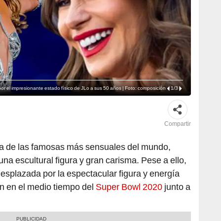
r el impresionante estado físico de JLo a sus 50 años | Foto: composición
1
/
3
Compartir
a de las famosas más sensuales del mundo,
a escultural figura y gran carisma. Pese a ello,
desplazada por la espectacular figura y energía
n en el medio tiempo del
Super Bowl 2020
junto a