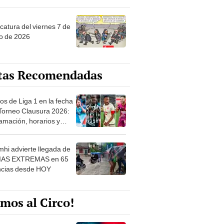
catura del viernes 7 de
o de 2026
tas Recomendadas
os de Liga 1 en la fecha
 Torneo Clausura 2026:
amación, horarios y
 ver
hi advierte llegada de
IAS EXTREMAS en 65
ncias desde HOY
mos al Circo!