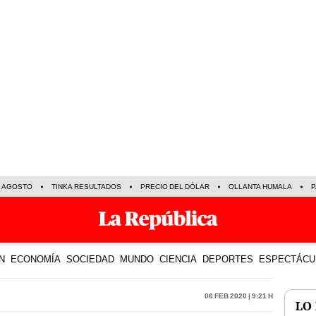
E AGOSTO
TINKA RESULTADOS
PRECIO DEL DÓLAR
OLLANTA HUMALA
P
N
ECONOMÍA
SOCIEDAD
MUNDO
CIENCIA
DEPORTES
ESPECTÁCU
06 Feb 2020 | 9:21 h
LO