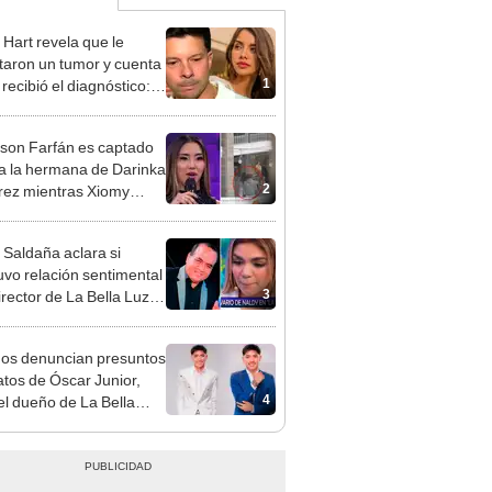
 Hart revela que le
taron un tumor y cuenta
1
recibió el diagnóstico:
res muy fuertes..."
rson Farfán es captado
 a la hermana de Darinka
2
ez mientras Xiomy
hiro trabajaba: “Él tiene
”
 Saldaña aclara si
vo relación sentimental
3
irector de La Bella Luz
denunciarlo por
ientos: “Me parece muy
gos denuncian presuntos
atos de Óscar Junior,
4
del dueño de La Bella
"Humilla a los demás"