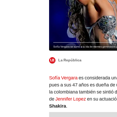
Sofía Vergara se sumó a la ola de memes generados po
La República
Sofía Vergara
es considerada un
pues a sus 47 años es dueña de un
la colombiana también se sintió 
de
Jennifer Lopez
en su actuació
Shakira
.