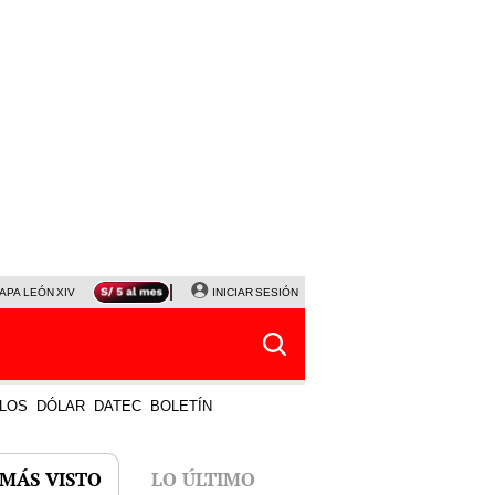
APA LEÓN XIV
NALDY SALDAÑA
INICIAR SESIÓN
LA BELLA LUZ
MAGALY MEDINA
HORÓS
LOS
DÓLAR
DATEC
BOLETÍN
 MÁS VISTO
LO ÚLTIMO