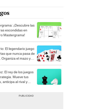
egos
rgrama: ¡Descubre las
ras escondidas en
ro Mastergrama!
rio: El legendario juego
rtas que nunca pasa de
 Organiza el mazo y
stra tu habilidad.
z: El rey de los juegos
trategia. Mueve tus
, anticipa al rival y
gue el jaque mate.