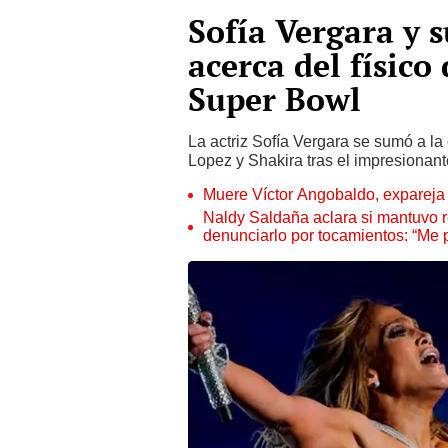
Sofía Vergara y 
acerca del físico
Super Bowl
La actriz Sofía Vergara se sumó a la
Lopez y Shakira tras el impresionant
Muere Víctor Angobaldo, expareja 
Naldy Saldaña aclara si mantuvo re
denunciarlo por tocamientos: “Me 