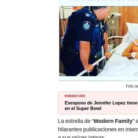
Foto ca
PUEDES VER:
Exesposo de Jennifer Lopez tiene 
en el Super Bowl
La estrella de “
Modern Family
” 
hilarantes publicaciones en inte
a sus raíces latinas.