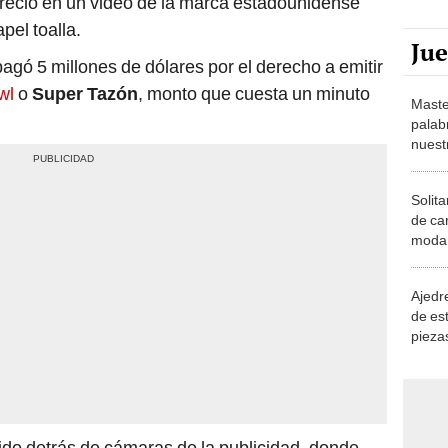
areció en un video de la marca estadounidense
el toalla.
Ju
agó 5 millones de dólares por el derecho a emitir
wl
o
Super Tazón
, monto que cuesta un minuto
Maste
palab
nuest
Solita
de ca
moda.
demue
Ajedre
de es
piezas
consi
tido detrás de cámaras de la publicidad, donde