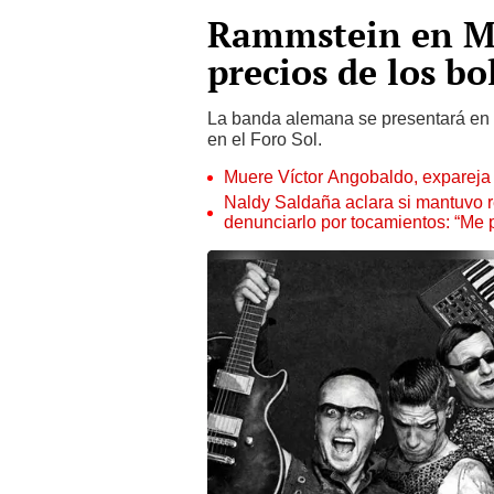
Rammstein en Mé
precios de los bo
La banda alemana se presentará en 
en el Foro Sol.
Muere Víctor Angobaldo, expareja 
Naldy Saldaña aclara si mantuvo re
denunciarlo por tocamientos: “Me 