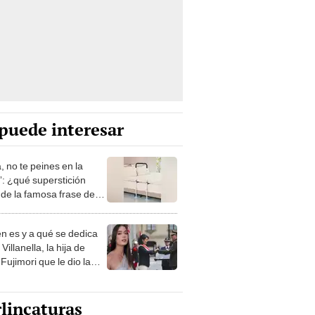
puede interesar
, no te peines en la
: ¿qué superstición
de la famosa frase de
nanitos Verdes?
n es y a qué se dedica
Villanella, la hija de
Fujimori que le dio la
 a nivel nacional?
lincaturas