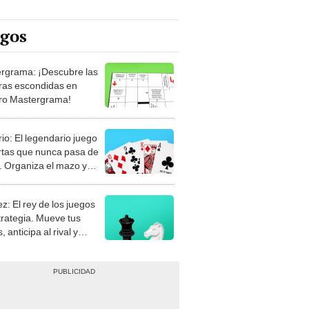
egos
rgrama: ¡Descubre las
ras escondidas en
ro Mastergrama!
rio: El legendario juego
rtas que nunca pasa de
 Organiza el mazo y
stra tu habilidad.
z: El rey de los juegos
trategia. Mueve tus
, anticipa al rival y
gue el jaque mate.