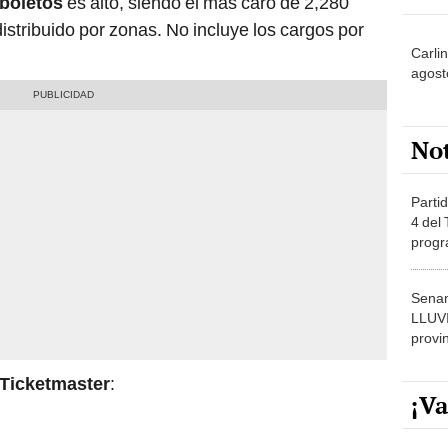
 boletos
es alto, siendo el más caro de 2,280
tribuido por zonas. No incluye los cargos por
Carli
agost
No
Partid
4 del
progr
dónde
Senam
LLUV
provi
Ticketmaster
:
¡Va