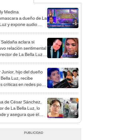
ly Medina
mascara a dueño de La
1
 Luz y expone audio
 le reclama a Naldy
ña por videos con César
 Saldaña aclara si
hez
vo relación sentimental
2
irector de La Bella Luz
denunciarlo por
ientos: “Me parece muy
 Junior, hijo del dueño
 Bella Luz, recibe
3
s críticas en redes por
de Naldy Saldaña:
ador”
a de César Sánchez,
or de La Bella Luz, lo
4
nde y asegura que él
só relación clandestina
aldy Saldaña: "Hace
ños"