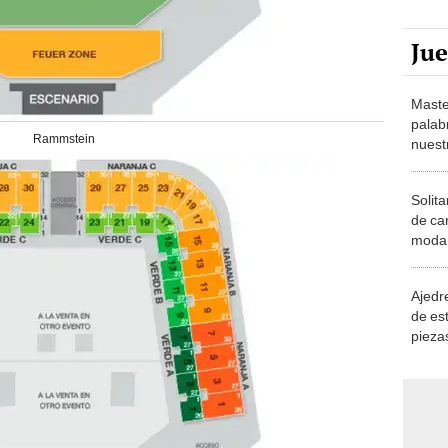
Ju
Maste
palab
Rammstein
nuest
Solita
de ca
moda.
demue
Ajedre
de es
piezas
consi