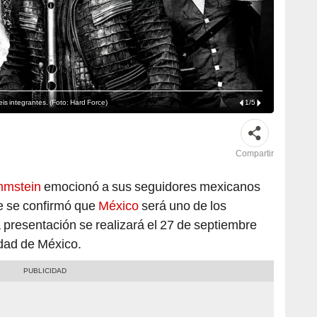
 integrantes. (Foto: Hard Force)
1
/
5
Compartir
mstein
emocionó a sus seguidores mexicanos
ue se confirmó que
México
será uno de los
a presentación se realizará el 27 de septiembre
udad de México.