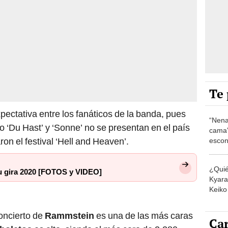
Te 
ectativa entre los fanáticos de la banda, pues
“Nena
o ‘Du Hast’ y ‘Sonne’ no se presentan en el país
cama”
on el festival ‘Hell and Heaven’.
escon
los E
¿Quié
u gira 2020 [FOTOS y VIDEO]
Kyara 
Keiko 
contra
oncierto de
Rammstein
es una de las más caras
Car