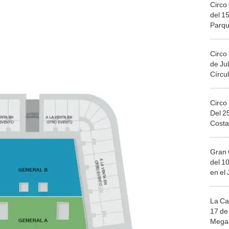
Circo 
del 15
Parqu
Migue
Circo
de Jul
Círcul
Circo
Del 2
Costa
Gran 
del 10
en el
La Ca
17 de 
Mega 