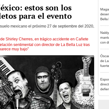
xico: estos son los
Maga
letos para el evento
desen
Bella
donde
suelo mexicano el próximo 27 de septiembre del 2020,
Salda
Naldy
Sánc
mantu
de Shirley Cherres, en trágico accidente en Cañete
con d
lación sentimental con director de La Bella Luz tras
tras 
parece muy bajo”
tocam
Óscar
bajo”
de La
fuerte
caso 
“Apañ
Espos
direct
defie
confe
con N
dos a