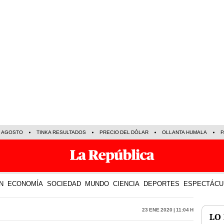
E AGOSTO
TINKA RESULTADOS
PRECIO DEL DÓLAR
OLLANTA HUMALA
P
N
ECONOMÍA
SOCIEDAD
MUNDO
CIENCIA
DEPORTES
ESPECTÁCU
23 Ene 2020 | 11:04 h
LO