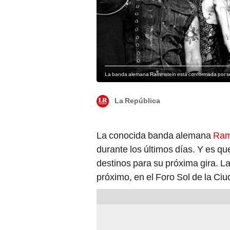
La banda alemana Rammstein está conformada por seis
La República
La conocida banda alemana
Ram
durante los últimos días. Y es q
destinos para su próxima gira. L
próximo, en el Foro Sol de la Ci