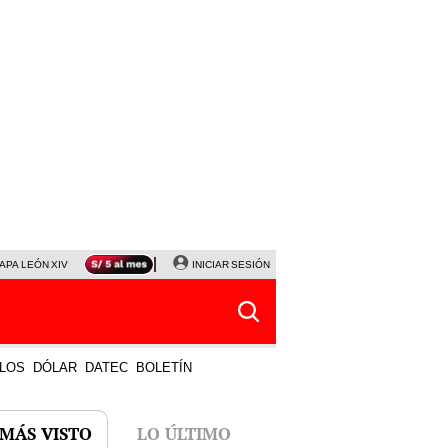
APA LEÓN XIV
NALDY SALDAÑA
INICIAR SESIÓN
LA BELLA LUZ
MAGALY MEDINA
HORÓS
LOS
DÓLAR
DATEC
BOLETÍN
 MÁS VISTO
LO ÚLTIMO