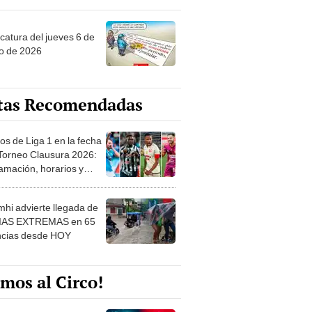
ncatura del jueves 6 de
o de 2026
tas Recomendadas
os de Liga 1 en la fecha
 Torneo Clausura 2026:
amación, horarios y
 ver
hi advierte llegada de
IAS EXTREMAS en 65
ncias desde HOY
mos al Circo!